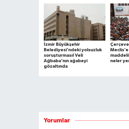
İzmir Büyükşehir
Çerçeve 
Belediyesi’ndeki yolsuzluk
Meclis’e
soruşturması! Veli
maddeli
Ağbaba’nın ağabeyi
neler ye
gözaltında
Yorumlar