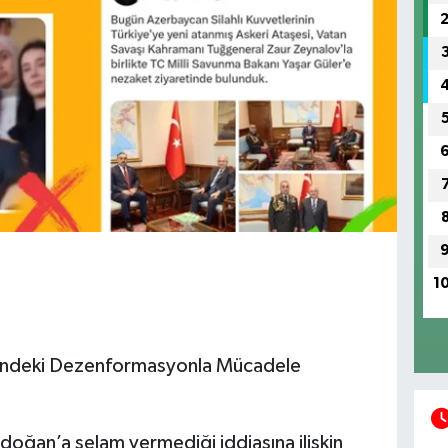
1
esindeki Dezenformasyonla Mücadele
oğan’a selam vermediği iddiasına ilişkin