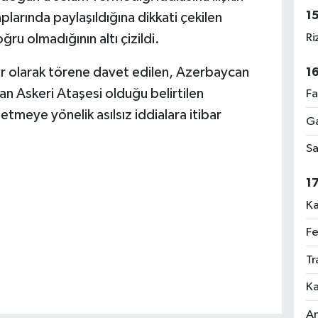
1
larında paylaşıldığına dikkati çekilen
Ri
ru olmadığının altı çizildi.
ir olarak törene davet edilen, Azerbaycan
1
 Askeri Ataşesi olduğu belirtilen
Fa
meye yönelik asılsız iddialara itibar
Ga
Sa
1
Ka
Fe
Tr
Ka
An