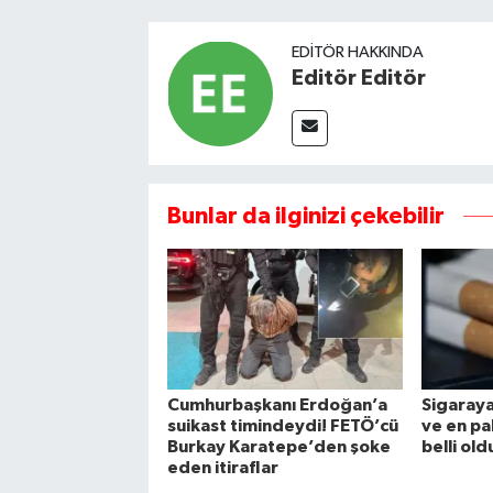
EDITÖR HAKKINDA
Editör Editör
Bunlar da ilginizi çekebilir
Cumhurbaşkanı Erdoğan’a
Sigaraya
suikast timindeydi! FETÖ’cü
ve en pah
Burkay Karatepe’den şoke
belli old
eden itiraflar