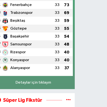
2
Fenerbahçe
33
73
3
Trabzonspor
33
69
4
Beşiktaş
33
59
5
Göztepe
33
55
6
Başakşehir
33
54
7
Samsunspor
33
48
8
Rizespor
33
40
9
Konyaspor
33
40
0
Alanyaspor
33
37
Detaylar için tıklayın
Süper Lig Fikstür