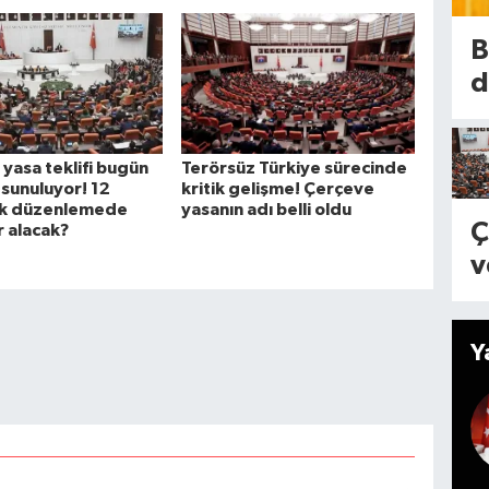
n
d
e
B
H
d
d
a
f
d
k
n
B
o
yasa teklifi bugün
Terörsüz Türkiye sürecinde
ö
N
 sunuluyor! 12
kritik gelişme! Çerçeve
n
i
k düzenlemede
yasanın adı belli oldu
r
t
Ç
r alacak?
s
e
v
k
m
y
k
v
t
is
Y
ş
b
e
M
’
s