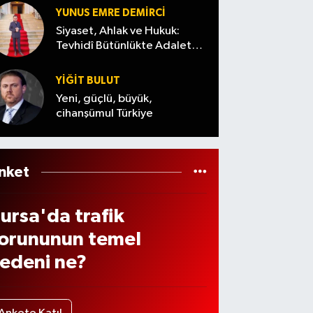
or!
yi
YUNUS EMRE DEMIRCI
2
gözal
Siyaset, Ahlak ve Hukuk:
madd
Tevhidî Bütünlükte Adalet
tında
Denemesi
lik
YİĞİT BULUT
üzen
Yeni, güçlü, büyük,
eme
cihanşümul Türkiye
e
eler
er
nket
laca
?
ursa'da trafik
orununun temel
edeni ne?