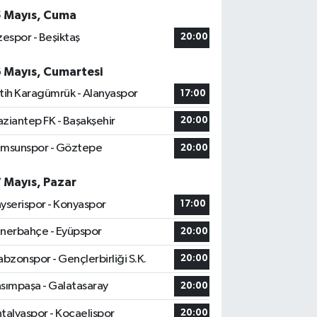
5 Mayıs, Cuma
zespor - Beşiktaş
20:00
6 Mayıs, Cumartesi
tih Karagümrük - Alanyaspor
17:00
ziantep FK - Başakşehir
20:00
msunspor - Göztepe
20:00
7 Mayıs, Pazar
yserispor - Konyaspor
17:00
nerbahçe - Eyüpspor
20:00
abzonspor - Gençlerbirliği S.K.
20:00
sımpaşa - Galatasaray
20:00
talyaspor - Kocaelispor
20:00