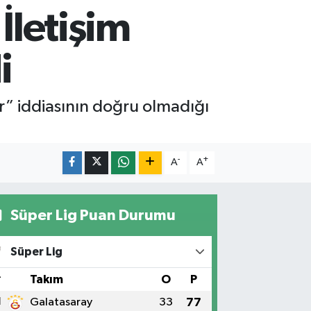
 İletişim
i
” iddiasının doğru olmadığı
-
+
A
A
Süper Lig Puan Durumu
Süper Lig
#
Takım
O
P
1
Galatasaray
33
77