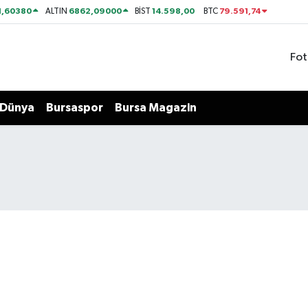
1,60380
6862,09000
14.598,00
79.591,74
ALTIN
BİST
BTC
Fot
Dünya
Bursaspor
Bursa Magazin