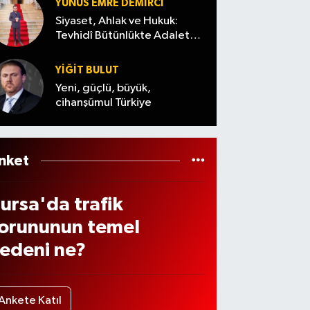
öyle
!
YUNUS EMRE DEMIRCI
adın
eslen
Siyaset, Ahlak ve Hukuk:
ğır
Tevhidî Bütünlükte Adalet
i
Denemesi
arala
YİĞİT BULUT
dı
Yeni, güçlü, büyük,
cihanşümul Türkiye
nket
ursa'da trafik
orununun temel
edeni ne?
Ankete Katıl