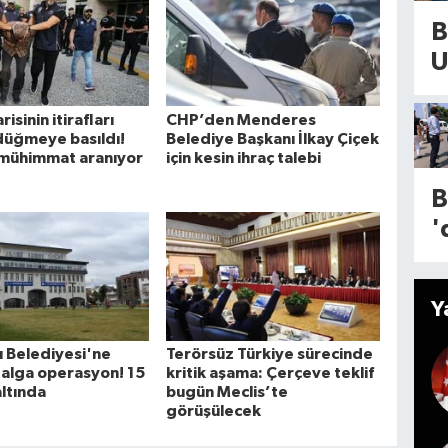
y
e
B
m
g
U
S
d
C
a
d
risinin itirafları
CHP’den Menderes
g
düğmeye basıldı!
Belediye Başkanı İlkay Çiçek
d
mühimmat aranıyor
için kesin ihraç talebi
i
s
B
v
'
G
y
y
o
d
Y
s
e
y
 Belediyesi'ne
Terörsüz Türkiye sürecinde
m
alga operasyon! 15
kritik aşama: Çerçeve teklif
a
c
altında
bugün Meclis’te
ç
görüşülecek
a
!