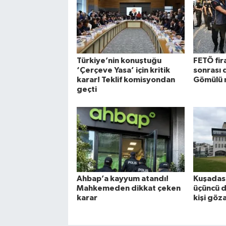
Türkiye’nin konuştuğu
FETÖ fira
‘Çerçeve Yasa’ için kritik
sonrası 
karar! Teklif komisyondan
Gömülü 
geçti
Ahbap’a kayyum atandı!
Kuşadası
Mahkemeden dikkat çeken
üçüncü d
karar
kişi göz