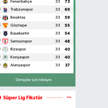
2
Fenerbahçe
33
73
3
Trabzonspor
33
69
4
Beşiktaş
33
59
5
Göztepe
33
55
6
Başakşehir
33
54
7
Samsunspor
33
48
8
Rizespor
33
40
9
Konyaspor
33
40
0
Alanyaspor
33
37
Detaylar için tıklayın
Süper Lig Fikstür