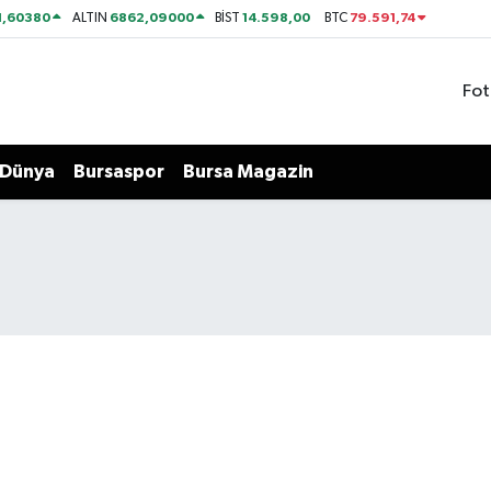
1,60380
6862,09000
14.598,00
79.591,74
ALTIN
BİST
BTC
Fot
Dünya
Bursaspor
Bursa Magazin