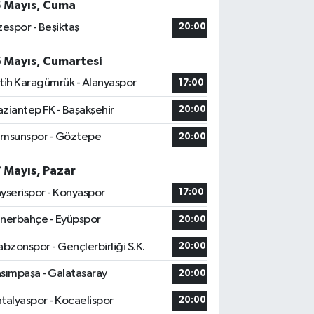
5 Mayıs, Cuma
zespor - Beşiktaş
20:00
6 Mayıs, Cumartesi
tih Karagümrük - Alanyaspor
17:00
ziantep FK - Başakşehir
20:00
msunspor - Göztepe
20:00
7 Mayıs, Pazar
yserispor - Konyaspor
17:00
nerbahçe - Eyüpspor
20:00
abzonspor - Gençlerbirliği S.K.
20:00
sımpaşa - Galatasaray
20:00
talyaspor - Kocaelispor
20:00