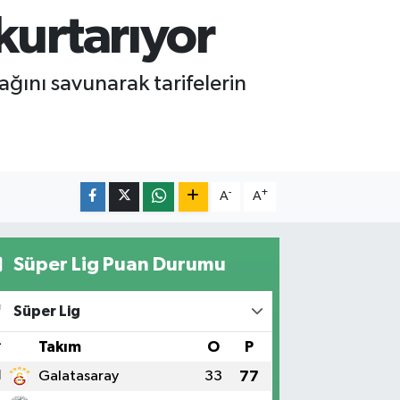
kurtarıyor
ağını savunarak tarifelerin
-
+
A
A
Süper Lig Puan Durumu
Süper Lig
#
Takım
O
P
1
Galatasaray
33
77