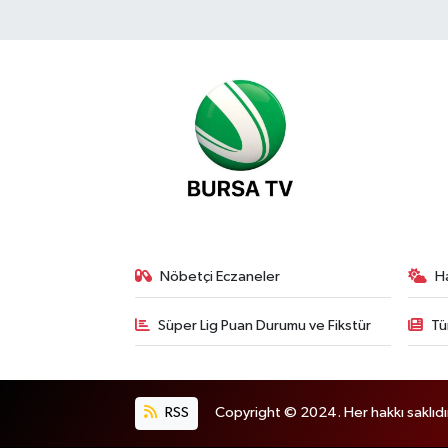
Nöbetçi Eczaneler
H
Süper Lig Puan Durumu ve Fikstür
Tü
RSS
Copyright © 2024. Her hakkı saklıdı