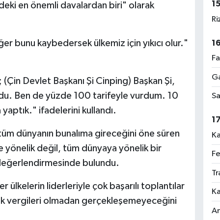
1
eki en önemli davalardan biri" olarak
Ri
ğer bunu kaybedersek ülkemiz için yıkıcı olur."
1
Fa
Ga
 (Çin Devlet Başkanı Şi Cinping) Başkan Şi,
urdu. Ben de yüzde 100 tarifeyle vurdum. 10
Sa
yaptık." ifadelerini kullandı.
1
tüm dünyanın bunalıma gireceğini öne süren
Ka
 yönelik değil, tüm dünyaya yönelik bir
Fe
 değerlendirmesinde bulundu.
Tr
 ülkelerin liderleriyle çok başarılı toplantılar
Ka
ük vergileri olmadan gerçekleşemeyeceğini
An