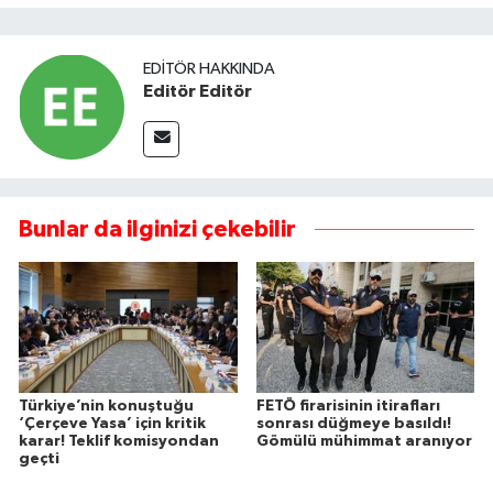
EDITÖR HAKKINDA
Editör Editör
Bunlar da ilginizi çekebilir
Türkiye’nin konuştuğu
FETÖ firarisinin itirafları
‘Çerçeve Yasa’ için kritik
sonrası düğmeye basıldı!
karar! Teklif komisyondan
Gömülü mühimmat aranıyor
geçti