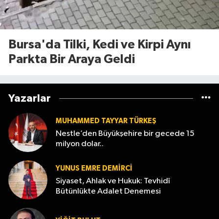
Bursa'da Tilki, Kedi ve Kirpi Aynı
Parkta Bir Araya Geldi
Yazarlar
MUHAMMED TAYYAR TÜRKEŞ
Nestle’den Büyükşehire bir gecede 15
milyon dolar..
YUNUS EMRE DEMIRCI
Siyaset, Ahlak ve Hukuk: Tevhidî
Bütünlükte Adalet Denemesi