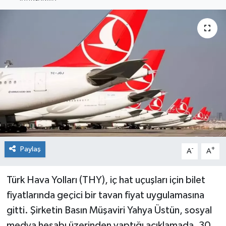
Sağlık
Siyaset
Spor
Teknoloji
Türkiye
Paylaş
-
+
A
A
Türk Hava Yolları (THY), iç hat uçuşları için bilet
fiyatlarında geçici bir tavan fiyat uygulamasına
gitti. Şirketin Basın Müşaviri Yahya Üstün, sosyal
medya hesabı üzerinden yaptığı açıklamada, 30