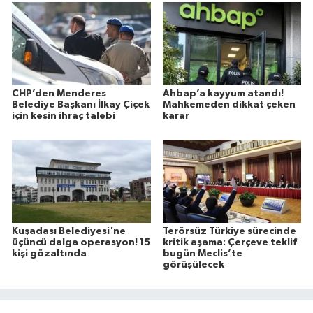
CHP’den Menderes
Ahbap’a kayyum atandı!
Belediye Başkanı İlkay Çiçek
Mahkemeden dikkat çeken
için kesin ihraç talebi
karar
Kuşadası Belediyesi'ne
Terörsüz Türkiye sürecinde
üçüncü dalga operasyon! 15
kritik aşama: Çerçeve teklif
kişi gözaltında
bugün Meclis’te
görüşülecek