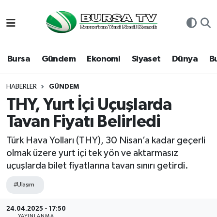
Asayiş
Nöbetçi Eczaneler
Bursa
Gündem
Ekonomi
Siyaset
Dünya
B
Bursa
Hava Durumu
Dünya
Namaz Vakitleri
HABERLER
GÜNDEM
THY, Yurt İçi Uçuşlarda
Eğitim
Trafik Durumu
Tavan Fiyatı Belirledi
Ekonomi
Süper Lig Puan Durumu ve Fikstür
Türk Hava Yolları (THY), 30 Nisan’a kadar geçerli
olmak üzere yurt içi tek yön ve aktarmasız
Genel
Tüm Manşetler
uçuşlarda bilet fiyatlarına tavan sınırı getirdi.
Gündem
Son Dakika Haberleri
#Ulaşım
Magazin
Haber Arşivi
24.04.2025 - 17:50
YAYINLANMA