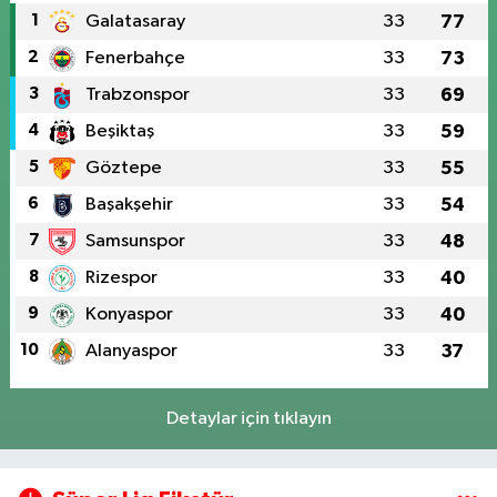
1
Galatasaray
33
77
2
Fenerbahçe
33
73
3
Trabzonspor
33
69
4
Beşiktaş
33
59
5
Göztepe
33
55
6
Başakşehir
33
54
7
Samsunspor
33
48
8
Rizespor
33
40
9
Konyaspor
33
40
10
Alanyaspor
33
37
Detaylar için tıklayın