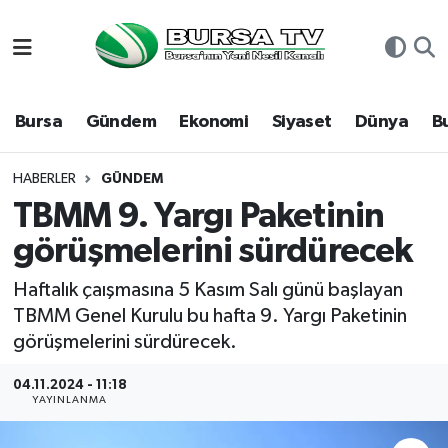
Asayiş
Nöbetçi Eczaneler
Bursa
Gündem
Ekonomi
Siyaset
Dünya
B
Bursa
Hava Durumu
Dünya
Namaz Vakitleri
HABERLER
GÜNDEM
TBMM 9. Yargı Paketinin
Eğitim
Trafik Durumu
görüşmelerini sürdürecek
Ekonomi
Süper Lig Puan Durumu ve Fikstür
Haftalık çaışmasına 5 Kasım Salı günü başlayan
TBMM Genel Kurulu bu hafta 9. Yargı Paketinin
Genel
Tüm Manşetler
görüşmelerini sürdürecek.
Gündem
Son Dakika Haberleri
04.11.2024 - 11:18
YAYINLANMA
Magazin
Haber Arşivi