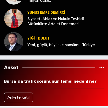
milyon dolar..
YUNUS EMRE DEMIRCI
Siyaset, Ahlak ve Hukuk: Tevhidî
Bütünlükte Adalet Denemesi
YİĞİT BULUT
Yeni, güçlü, büyük, cihanşümul Türkiye
Anket
Bursa'da trafik sorununun temel nedeni ne?
Ankete Katıl