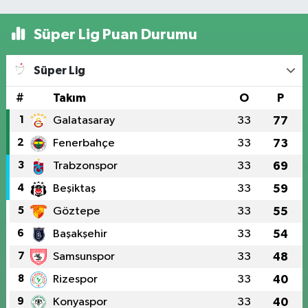
Süper Lig Puan Durumu
Süper Lig
#
Takım
O
P
1
Galatasaray
33
77
2
Fenerbahçe
33
73
3
Trabzonspor
33
69
4
Beşiktaş
33
59
5
Göztepe
33
55
6
Başakşehir
33
54
7
Samsunspor
33
48
8
Rizespor
33
40
9
Konyaspor
33
40