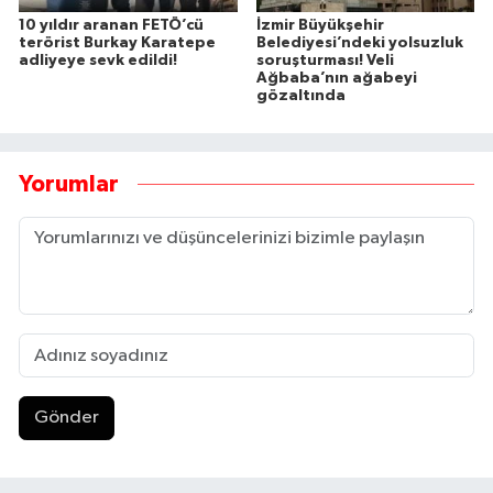
10 yıldır aranan FETÖ’cü
İzmir Büyükşehir
terörist Burkay Karatepe
Belediyesi’ndeki yolsuzluk
adliyeye sevk edildi!
soruşturması! Veli
Ağbaba’nın ağabeyi
gözaltında
Yorumlar
Gönder