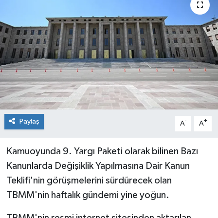
Sağlık
Siyaset
Spor
Teknoloji
Türkiye
Paylaş
-
+
A
A
Kamuoyunda 9. Yargı Paketi olarak bilinen Bazı
Kanunlarda Değişiklik Yapılmasına Dair Kanun
Teklifi'nin görüşmelerini sürdürecek olan
TBMM'nin haftalık gündemi yine yoğun.
TBMM'nin resmi internet sitesinden aktarılan