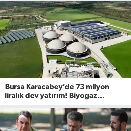
Bursa Karacabey’de 73 milyon
liralık dev yatırım! Biyogaz
tesisinde kapasite 545 tona
yükseliyor