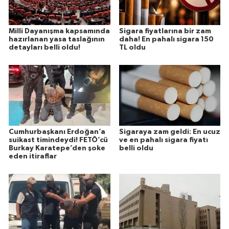
Milli Dayanışma kapsamında
Sigara fiyatlarına bir zam
hazırlanan yasa taslağının
daha! En pahalı sigara 150
detayları belli oldu!
TL oldu
Cumhurbaşkanı Erdoğan’a
Sigaraya zam geldi: En ucuz
suikast timindeydi! FETÖ’cü
ve en pahalı sigara fiyatı
Burkay Karatepe’den şoke
belli oldu
eden itiraflar