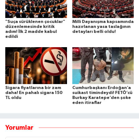
"Suça sürüklenen çocuklar"
Milli Dayanışma kapsamında
düzenlemesinde kritik
hazırlanan yasa taslağının
adım! İlk 2 madde kabul
detayları belli oldu!
edildi
Sigara fiyatlarına bir zam
Cumhurbaşkanı Erdoğan’a
daha! En pahalı sigara 150
suikast timindeydi! FETÖ’cü
TL oldu
Burkay Karatepe’den şoke
eden itiraflar
Yorumlar