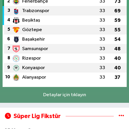
2
Fenerbahçe
33
73
3
Trabzonspor
33
69
4
Beşiktaş
33
59
5
Göztepe
33
55
6
Başakşehir
33
54
7
Samsunspor
33
48
8
Rizespor
33
40
9
Konyaspor
33
40
10
Alanyaspor
33
37
Detaylar için tıklayın
Süper Lig Fikstür