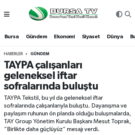
Asayiş
Nöbetçi Eczaneler
Bursa
Gündem
Ekonomi
Siyaset
Dünya
B
Bursa
Hava Durumu
Dünya
Namaz Vakitleri
HABERLER
GÜNDEM
TAYPA çalışanları
Eğitim
Trafik Durumu
geleneksel iftar
sofralarında buluştu
Ekonomi
Süper Lig Puan Durumu ve Fikstür
TAYPA Tekstil, bu yıl da geleneksel iftar
Genel
Tüm Manşetler
sofralarında çalışanlarıyla buluştu. Dayanışma ve
paylaşım ruhunun ön planda olduğu buluşmalarda,
Gündem
Son Dakika Haberleri
TAY Group Yönetim Kurulu Başkanı Mesut Toprak,
“Birlikte daha güçlüyüz” mesajı verdi.
Magazin
Haber Arşivi