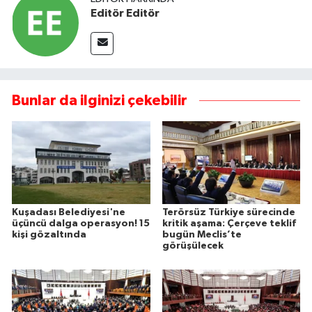
Editör Editör
Bunlar da ilginizi çekebilir
Kuşadası Belediyesi'ne
Terörsüz Türkiye sürecinde
üçüncü dalga operasyon! 15
kritik aşama: Çerçeve teklif
kişi gözaltında
bugün Meclis’te
görüşülecek