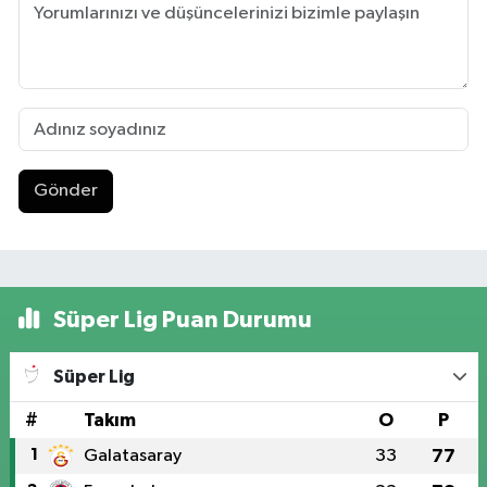
Gönder
Süper Lig Puan Durumu
Süper Lig
#
Takım
O
P
1
Galatasaray
33
77