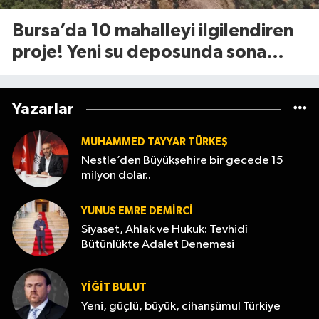
Bursa’da 10 mahalleyi ilgilendiren
proje! Yeni su deposunda sona
yaklaşıldı
Yazarlar
MUHAMMED TAYYAR TÜRKEŞ
Nestle’den Büyükşehire bir gecede 15
milyon dolar..
YUNUS EMRE DEMIRCI
Siyaset, Ahlak ve Hukuk: Tevhidî
Bütünlükte Adalet Denemesi
YİĞİT BULUT
Yeni, güçlü, büyük, cihanşümul Türkiye