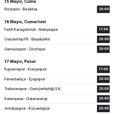
15 Mayıs, Cuma
Rizespor - Beşiktaş
20:00
16 Mayıs, Cumartesi
Fatih Karagümrük - Alanyaspor
17:00
Gaziantep FK - Başakşehir
20:00
Samsunspor - Göztepe
20:00
17 Mayıs, Pazar
Kayserispor - Konyaspor
17:00
Fenerbahçe - Eyüpspor
20:00
Trabzonspor - Gençlerbirliği S.K.
20:00
Kasımpaşa - Galatasaray
20:00
Antalyaspor - Kocaelispor
20:00