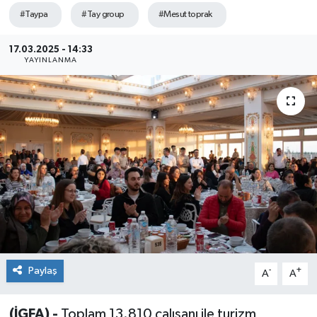
#Taypa
#Tay group
#Mesut toprak
Sağlık
17.03.2025 - 14:33
Siyaset
YAYINLANMA
Spor
Teknoloji
Türkiye
Paylaş
-
+
A
A
(İGFA) -
Toplam 13.810
çalışanı ile turizm,