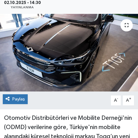
02.10.2025 - 14:30
YAYINLANMA
Sağlık
Siyaset
Spor
Teknoloji
Türkiye
Paylaş
-
+
A
A
Otomotiv Distribütörleri ve Mobilite Derneği'nin
(ODMD) verilerine göre, Türkiye'nin mobilite
alanındaki küresel teknoloji markası Togg’un yeni