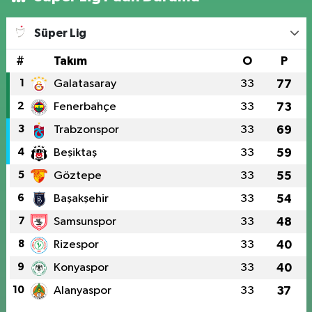
Süper Lig
#
Takım
O
P
1
Galatasaray
33
77
2
Fenerbahçe
33
73
3
Trabzonspor
33
69
4
Beşiktaş
33
59
5
Göztepe
33
55
6
Başakşehir
33
54
7
Samsunspor
33
48
8
Rizespor
33
40
9
Konyaspor
33
40
10
Alanyaspor
33
37