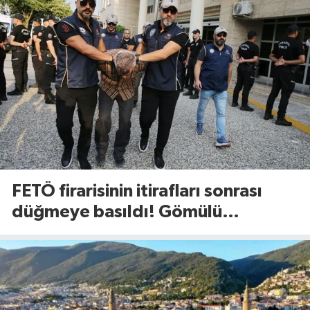
FETÖ firarisinin itirafları sonrası
düğmeye basıldı! Gömülü
mühimmat aranıyor