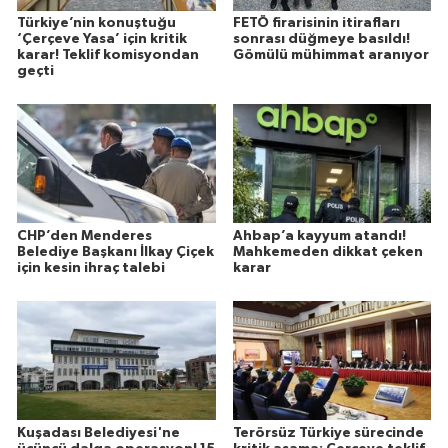
Türkiye’nin konuştuğu
FETÖ firarisinin itirafları
‘Çerçeve Yasa’ için kritik
sonrası düğmeye basıldı!
karar! Teklif komisyondan
Gömülü mühimmat aranıyor
geçti
CHP’den Menderes
Ahbap’a kayyum atandı!
Belediye Başkanı İlkay Çiçek
Mahkemeden dikkat çeken
için kesin ihraç talebi
karar
Kuşadası Belediyesi'ne
Terörsüz Türkiye sürecinde