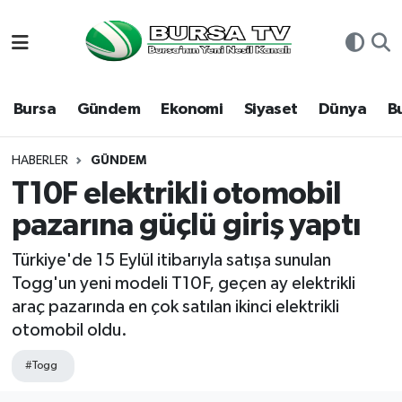
Asayiş
Nöbetçi Eczaneler
Bursa
Gündem
Ekonomi
Siyaset
Dünya
B
Bursa
Hava Durumu
Dünya
Namaz Vakitleri
HABERLER
GÜNDEM
T10F elektrikli otomobil
Eğitim
Trafik Durumu
pazarına güçlü giriş yaptı
Ekonomi
Süper Lig Puan Durumu ve Fikstür
Türkiye'de 15 Eylül itibarıyla satışa sunulan
Togg'un yeni modeli T10F, geçen ay elektrikli
Genel
Tüm Manşetler
araç pazarında en çok satılan ikinci elektrikli
otomobil oldu.
Gündem
Son Dakika Haberleri
#Togg
Magazin
Haber Arşivi