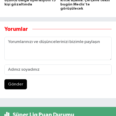
üçüncü dalga operasyon! 15
kritik aşama: Çerçeve teklif
kişi gözaltında
bugün Meclis’te
görüşülecek
Yorumlar
Gönder
Süper Lig Puan Durumu