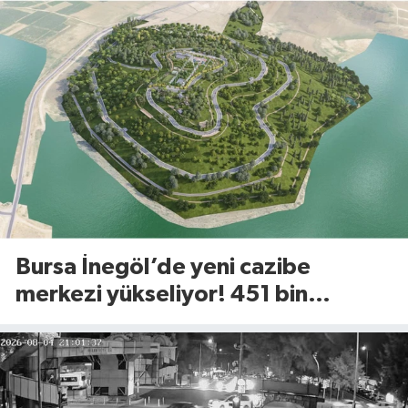
Bursa İnegöl’de yeni cazibe
merkezi yükseliyor! 451 bin
metrekarelik Millet Bahçesi için
geri sayım başladı