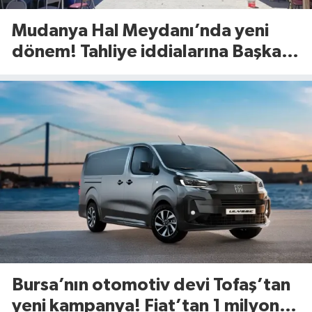
Mudanya Hal Meydanı’nda yeni
dönem! Tahliye iddialarına Başkan
Dalgıç’tan net yanıt
Bursa’nın otomotiv devi Tofaş’tan
yeni kampanya! Fiat’tan 1 milyon