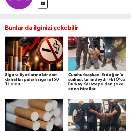
Bunlar da ilginizi çekebilir
Sigara fiyatlarına bir zam
Cumhurbaşkanı Erdoğan’a
daha! En pahalı sigara 150
suikast timindeydi! FETÖ’cü
TL oldu
Burkay Karatepe’den şoke
eden itiraflar