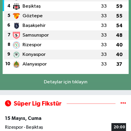
4
Beşiktaş
33
59
5
Göztepe
33
55
6
Başakşehir
33
54
7
Samsunspor
33
48
8
Rizespor
33
40
9
Konyaspor
33
40
10
Alanyaspor
33
37
Detaylar için tıklayın
Süper Lig Fikstür
15 Mayıs, Cuma
Rizespor - Beşiktaş
20:00