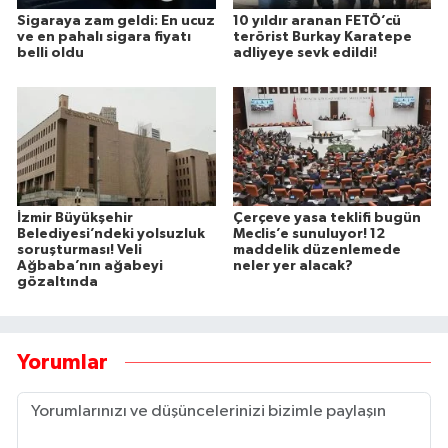
Sigaraya zam geldi: En ucuz
10 yıldır aranan FETÖ’cü
ve en pahalı sigara fiyatı
terörist Burkay Karatepe
belli oldu
adliyeye sevk edildi!
İzmir Büyükşehir
Çerçeve yasa teklifi bugün
Belediyesi’ndeki yolsuzluk
Meclis’e sunuluyor! 12
soruşturması! Veli
maddelik düzenlemede
Ağbaba’nın ağabeyi
neler yer alacak?
gözaltında
Yorumlar