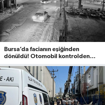
Bursa’da facianın eşiğinden
dönüldü! Otomobil kontrolden
çıkıp refüje böyle savruldu