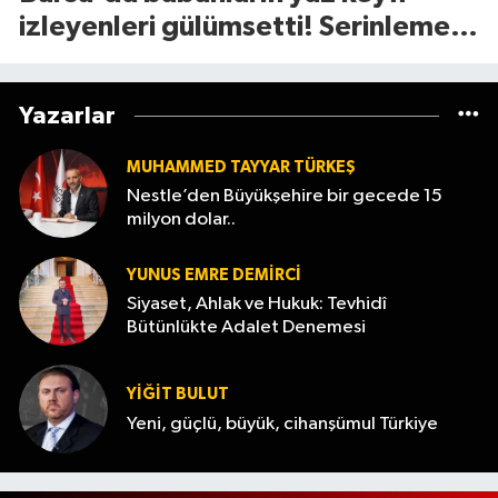
izleyenleri gülümsetti! Serinleme
yöntemi olay oldu
Yazarlar
MUHAMMED TAYYAR TÜRKEŞ
Nestle’den Büyükşehire bir gecede 15
milyon dolar..
YUNUS EMRE DEMIRCI
Siyaset, Ahlak ve Hukuk: Tevhidî
Bütünlükte Adalet Denemesi
YİĞİT BULUT
Yeni, güçlü, büyük, cihanşümul Türkiye