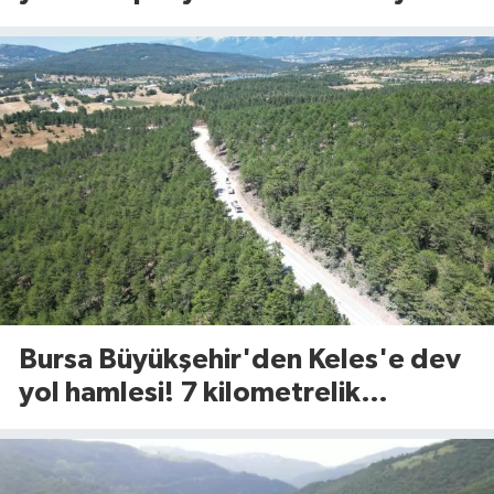
TL’ye kadar faizsiz kredi fırsatı
Bursa Büyükşehir'den Keles'e dev
yol hamlesi! 7 kilometrelik
güzergah yenileniyor