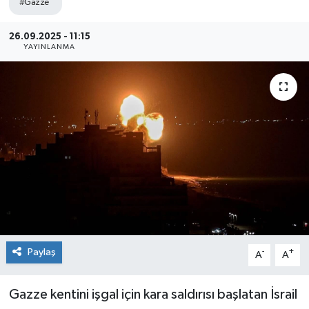
#Gazze
Sağlık
26.09.2025 - 11:15
YAYINLANMA
Siyaset
Spor
Teknoloji
Türkiye
Paylaş
-
+
A
A
Gazze kentini işgal için kara saldırısı başlatan İsrail