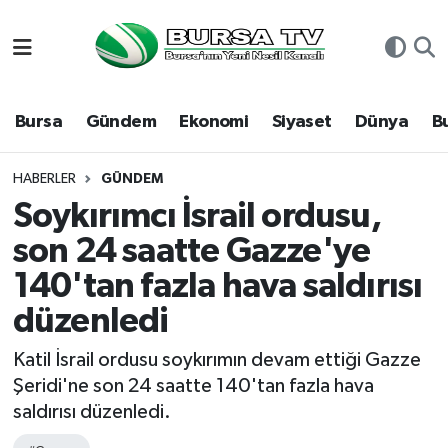
Asayiş
Nöbetçi Eczaneler
Bursa
Gündem
Ekonomi
Siyaset
Dünya
B
Bursa
Hava Durumu
Dünya
Namaz Vakitleri
HABERLER
GÜNDEM
Soykırımcı İsrail ordusu,
Eğitim
Trafik Durumu
son 24 saatte Gazze'ye
140'tan fazla hava saldırısı
Ekonomi
Süper Lig Puan Durumu ve Fikstür
düzenledi
Genel
Tüm Manşetler
Katil İsrail ordusu soykırımın devam ettiği Gazze
Gündem
Son Dakika Haberleri
Şeridi'ne son 24 saatte 140'tan fazla hava
saldırısı düzenledi.
Magazin
Haber Arşivi