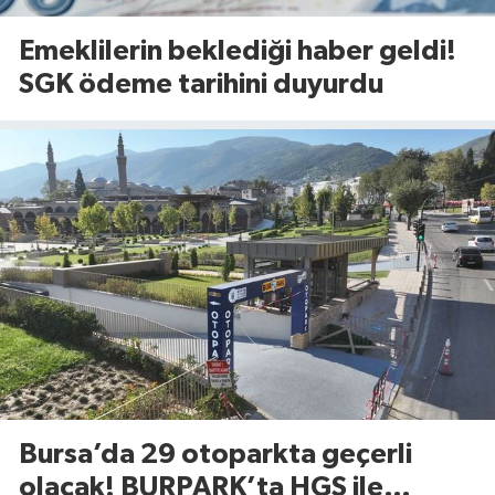
Emeklilerin beklediği haber geldi!
SGK ödeme tarihini duyurdu
Bursa’da 29 otoparkta geçerli
olacak! BURPARK’ta HGS ile