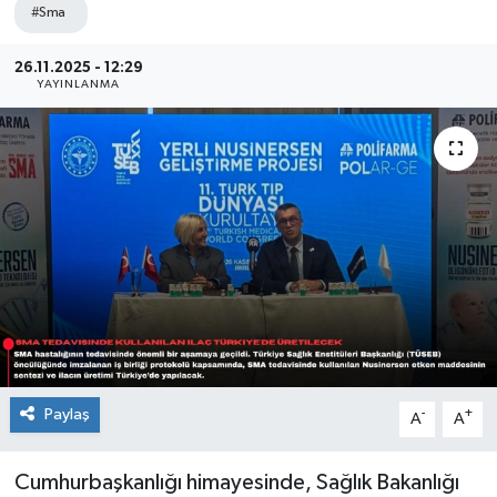
#Sma
Sağlık
26.11.2025 - 12:29
YAYINLANMA
Siyaset
Spor
Teknoloji
Türkiye
Paylaş
-
+
A
A
Cumhurbaşkanlığı himayesinde, Sağlık Bakanlığı