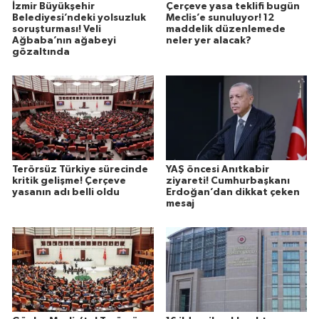
İzmir Büyükşehir
Çerçeve yasa teklifi bugün
Belediyesi’ndeki yolsuzluk
Meclis’e sunuluyor! 12
soruşturması! Veli
maddelik düzenlemede
Ağbaba’nın ağabeyi
neler yer alacak?
gözaltında
Terörsüz Türkiye sürecinde
YAŞ öncesi Anıtkabir
kritik gelişme! Çerçeve
ziyareti! Cumhurbaşkanı
yasanın adı belli oldu
Erdoğan’dan dikkat çeken
mesaj