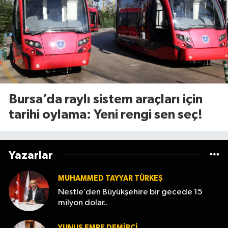
Bursa’da raylı sistem araçları için
tarihi oylama: Yeni rengi sen seç!
Yazarlar
MUHAMMED TAYYAR TÜRKEŞ
Nestle’den Büyükşehire bir gecede 15
milyon dolar..
YUNUS EMRE DEMIRCI