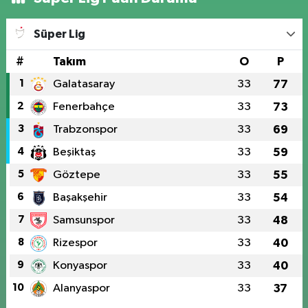
Süper Lig
#
Takım
O
P
1
Galatasaray
33
77
2
Fenerbahçe
33
73
3
Trabzonspor
33
69
4
Beşiktaş
33
59
5
Göztepe
33
55
6
Başakşehir
33
54
7
Samsunspor
33
48
8
Rizespor
33
40
9
Konyaspor
33
40
10
Alanyaspor
33
37