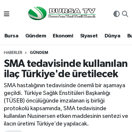
Asayiş
Nöbetçi Eczaneler
Bursa
Gündem
Ekonomi
Siyaset
Dünya
B
Bursa
Hava Durumu
Dünya
Namaz Vakitleri
HABERLER
GÜNDEM
SMA tedavisinde kullanılan
Eğitim
Trafik Durumu
ilaç Türkiye'de üretilecek
Ekonomi
Süper Lig Puan Durumu ve Fikstür
SMA hastalığının tedavisinde önemli bir aşamaya
geçildi. Türkiye Sağlık Enstitüleri Başkanlığı
Genel
Tüm Manşetler
(TÜSEB) öncülüğünde imzalanan iş birliği
protokolü kapsamında, SMA tedavisinde
Gündem
Son Dakika Haberleri
kullanılan Nusinersen etken maddesinin sentezi ve
ilacın üretimi Türkiye’de yapılacak.
Magazin
Haber Arşivi