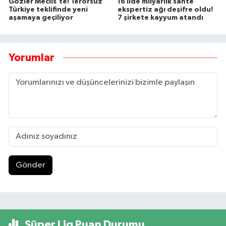
Gözler Meclis’te! Terörsüz
16 ilde milyarlık sahte
Türkiye teklifinde yeni
ekspertiz ağı deşifre oldu!
aşamaya geçiliyor
7 şirkete kayyum atandı
Yorumlar
Gönder
Süper Lig Puan Durumu