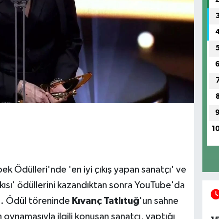
1
ek Ödülleri'nde 'en iyi çıkış yapan sanatçı' ve
arkısı' ödüllerini kazandıktan sonra YouTube'da
u. Ödül töreninde
Kıvanç Tatlıtuğ
'un sahne
oynamasıyla ilgili konuşan sanatçı, yaptığı