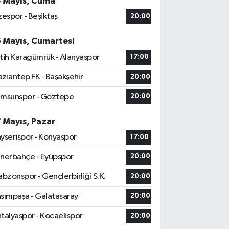
5 Mayıs, Cuma
zespor - Beşiktaş
20:00
6 Mayıs, Cumartesi
tih Karagümrük - Alanyaspor
17:00
ziantep FK - Başakşehir
20:00
msunspor - Göztepe
20:00
7 Mayıs, Pazar
yserispor - Konyaspor
17:00
nerbahçe - Eyüpspor
20:00
abzonspor - Gençlerbirliği S.K.
20:00
sımpaşa - Galatasaray
20:00
talyaspor - Kocaelispor
20:00