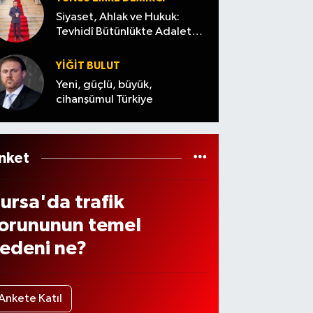
ı
Siyaset, Ahlak ve Hukuk:
urm
Tevhidî Bütünlükte Adalet
Denemesi
kta
YİĞİT BULUT
orlan
Yeni, güçlü, büyük,
ılar,
cihanşümul Türkiye
umru
lar
avad
nket
çuşt
ursa'da trafik
orununun temel
edeni ne?
Ankete Katıl