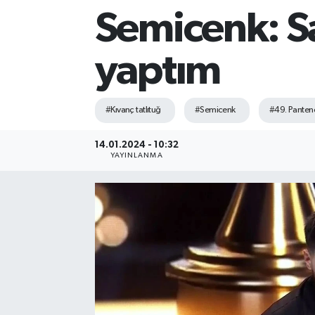
Semicenk: Sa
Sağlık
yaptım
Siyaset
Spor
#Kıvanç tatlıtuğ
#Semicenk
#49. Pantene
Teknoloji
14.01.2024 - 10:32
YAYINLANMA
Türkiye