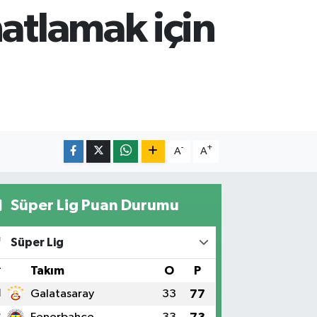
hatlamak için
-
+
A
A
Süper Lig Puan Durumu
Süper Lig
#
Takım
O
P
1
Galatasaray
33
77
2