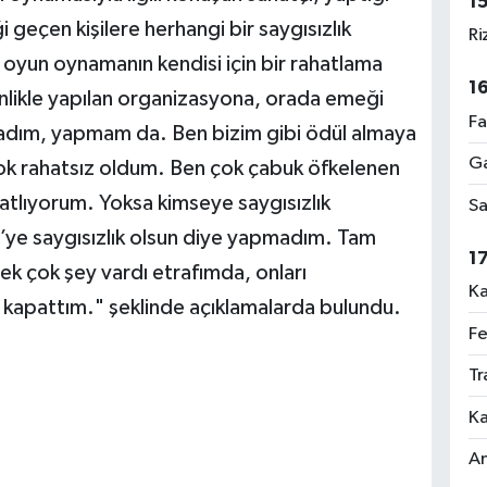
1
eçen kişilere herhangi bir saygısızlık
Ri
, oyun oynamanın kendisi için bir rahatlama
1
nlikle yapılan organizasyona, orada emeği
Fa
pmadım, yapmam da. Ben bizim gibi ödül almaya
Ga
 çok rahatsız oldum. Ben çok çabuk öfkelenen
tlıyorum. Yoksa kimseye saygısızlık
Sa
’ye saygısızlık olsun diye yapmadım. Tam
1
pek çok şey vardı etrafımda, onları
Ka
apattım." şeklinde açıklamalarda bulundu.
Fe
Tr
Ka
An