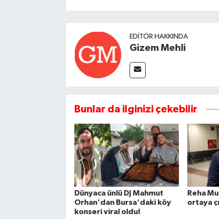
EDITÖR HAKKINDA
Gizem Mehli
Bunlar da ilginizi çekebilir
Dünyaca ünlü DJ Mahmut
Reha Muh
Orhan'dan Bursa'daki köy
ortaya çı
konseri viral oldu!