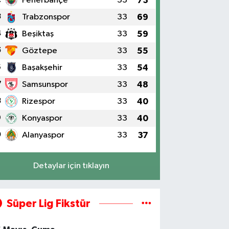
Fenerbahçe
33
73
3
Trabzonspor
33
69
4
Beşiktaş
33
59
5
Göztepe
33
55
6
Başakşehir
33
54
7
Samsunspor
33
48
8
Rizespor
33
40
9
Konyaspor
33
40
0
Alanyaspor
33
37
Detaylar için tıklayın
Süper Lig Fikstür