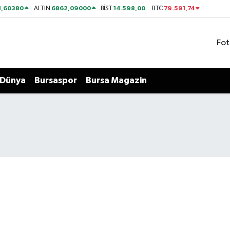
1,60380
6862,09000
14.598,00
79.591,74
ALTIN
BİST
BTC
Fot
Dünya
Bursaspor
Bursa Magazin