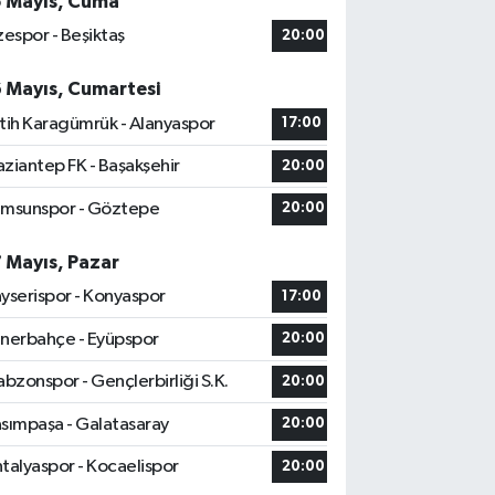
5 Mayıs, Cuma
zespor - Beşiktaş
20:00
6 Mayıs, Cumartesi
tih Karagümrük - Alanyaspor
17:00
ziantep FK - Başakşehir
20:00
msunspor - Göztepe
20:00
7 Mayıs, Pazar
yserispor - Konyaspor
17:00
nerbahçe - Eyüpspor
20:00
abzonspor - Gençlerbirliği S.K.
20:00
sımpaşa - Galatasaray
20:00
talyaspor - Kocaelispor
20:00