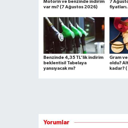
Motorin ve benzinde indirim
7 Ağusto
var mı? (7 Ağustos 2026)
fiyatları.
Benzinde 4,35 TL’lik indirim
Gram ve 
beklentisi! Tabelaya
oldu? Alt
yansıyacak mı?
kadar? (
Yorumlar