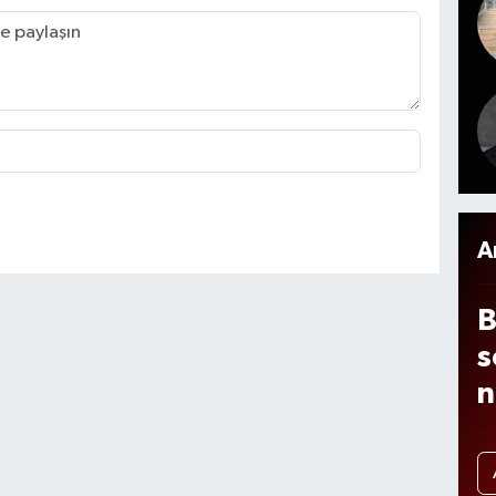
n
i
m
m
A
o
2
A
B
s
n