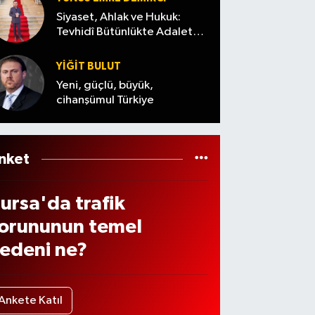
de
os
Siyaset, Ahlak ve Hukuk:
ndiri
Tevhidî Bütünlükte Adalet
Cuma)
Denemesi
 var
YİĞİT BULUT
ı? (7
Yeni, güçlü, büyük,
ğust
cihanşümul Türkiye
s
026
nket
ursa'da trafik
orununun temel
edeni ne?
Ankete Katıl