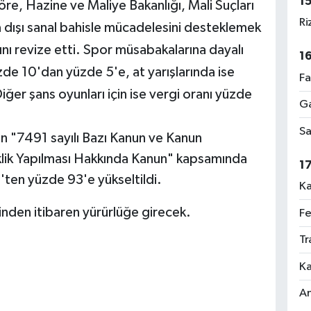
1
e, Hazine ve Maliye Bakanlığı, Mali Suçları
Ri
dışı sanal bahisle mücadelesini desteklemek
ını revize etti. Spor müsabakalarına dayalı
1
de 10'dan yüzde 5'e, at yarışlarında ise
Fa
iğer şans oyunları için ise vergi oranı yüzde
Ga
Sa
 "7491 sayılı Bazı Kanun ve Kanun
ik Yapılması Hakkında Kanun" kapsamında
1
3'ten yüzde 93'e yükseltildi.
Ka
nden itibaren yürürlüğe girecek.
Fe
Tr
Ka
An