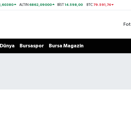
1,60380
6862,09000
14.598,00
79.591,74
ALTIN
BİST
BTC
Fot
Dünya
Bursaspor
Bursa Magazin