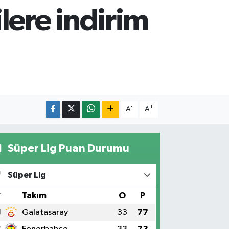
lere indirim
-
+
A
A
Süper Lig Puan Durumu
Süper Lig
#
Takım
O
P
1
Galatasaray
33
77
2