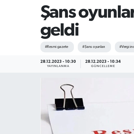
Şans oyunlar
Sağlık
geldi
Siyaset
Spor
#Resmi gazete
#Şans oyunları
#Vergi ind
Teknoloji
28.12.2023 - 10:30
28.12.2023 - 10:34
YAYINLANMA
GÜNCELLEME
Türkiye