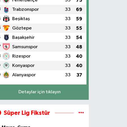
Fenerbahçe
33
73
3
Trabzonspor
33
69
4
Beşiktaş
33
59
5
Göztepe
33
55
6
Başakşehir
33
54
7
Samsunspor
33
48
8
Rizespor
33
40
9
Konyaspor
33
40
0
Alanyaspor
33
37
Detaylar için tıklayın
Süper Lig Fikstür