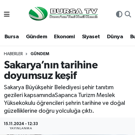
Asayiş
Nöbetçi Eczaneler
Bursa
Gündem
Ekonomi
Siyaset
Dünya
B
Bursa
Hava Durumu
Dünya
Namaz Vakitleri
HABERLER
GÜNDEM
Sakarya’nın tarihine
Eğitim
Trafik Durumu
doyumsuz keşif
Ekonomi
Süper Lig Puan Durumu ve Fikstür
Sakarya Büyükşehir Belediyesi şehir tanıtım
gezileri kapsamındaSapanca Turizm Meslek
Genel
Tüm Manşetler
Yüksekokulu öğrencileri şehrin tarihine ve doğal
güzelliklerine doğru yolculuğa çıktı.
Gündem
Son Dakika Haberleri
15.11.2024 - 12:33
YAYINLANMA
Magazin
Haber Arşivi