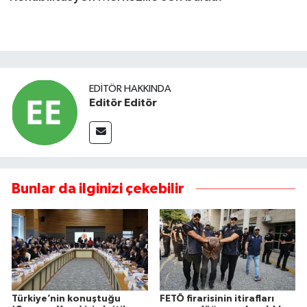
EDITÖR HAKKINDA
Editör Editör
Bunlar da ilginizi çekebilir
Türkiye’nin konuştuğu
FETÖ firarisinin itirafları