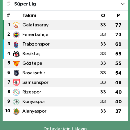
Süper Lig
#
Takım
O
P
1
Galatasaray
33
77
2
Fenerbahçe
33
73
3
Trabzonspor
33
69
4
Beşiktaş
33
59
5
Göztepe
33
55
6
Başakşehir
33
54
7
Samsunspor
33
48
8
Rizespor
33
40
9
Konyaspor
33
40
10
Alanyaspor
33
37
Detaylar için tıklayın