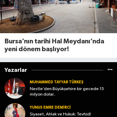
Bursa’nın tarihi Hal Meydanı’nda
yeni dönem başlıyor!
Yazarlar
MUHAMMED TAYYAR TÜRKEŞ
Nestle’den Büyükşehire bir gecede 15
milyon dolar..
YUNUS EMRE DEMIRCI
Siyaset, Ahlak ve Hukuk: Tevhidî