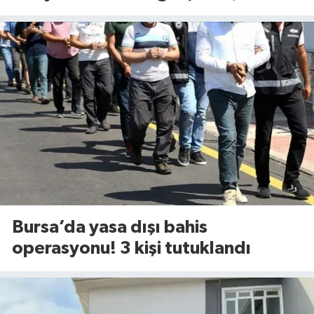
çocuk için Tophane’de sünnet
şöleni
Bursa’da yasa dışı bahis
operasyonu! 3 kişi tutuklandı