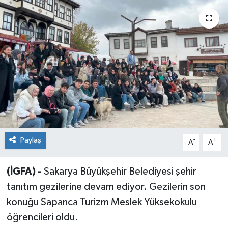
Sağlık
Siyaset
Spor
Teknoloji
Türkiye
Paylaş
-
+
A
A
(İGFA) -
Sakarya Büyükşehir Belediyesi şehir
tanıtım gezilerine devam ediyor. Gezilerin son
konuğu Sapanca Turizm Meslek Yüksekokulu
öğrencileri oldu.