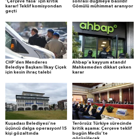
‘Çerçeve Yasa’ için kritik
sonrası düğmeye basıldı!
karar! Teklif komisyondan
Gömülü mühimmat aranıyor
geçti
CHP’den Menderes
Ahbap’a kayyum atandı!
Belediye Başkanı İlkay Çiçek
Mahkemeden dikkat çeken
için kesin ihraç talebi
karar
Kuşadası Belediyesi'ne
Terörsüz Türkiye sürecinde
üçüncü dalga operasyon! 15
kritik aşama: Çerçeve teklif
kişi gözaltında
bugün Meclis’te
görüşülecek