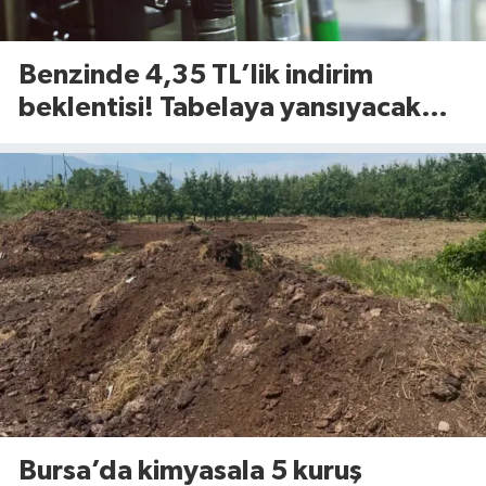
Benzinde 4,35 TL’lik indirim
beklentisi! Tabelaya yansıyacak
mı?
Bursa’da kimyasala 5 kuruş