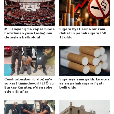
Milli Dayanışma kapsamında
Sigara fiyatlarına bir zam
hazırlanan yasa taslağının
daha! En pahalı sigara 150
detayları belli oldu!
TL oldu
Cumhurbaşkanı Erdoğan’a
Sigaraya zam geldi: En ucuz
suikast timindeydi! FETÖ’cü
ve en pahalı sigara fiyatı
Burkay Karatepe’den şoke
belli oldu
eden itiraflar