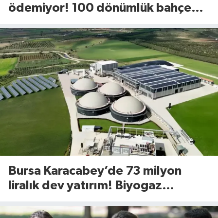
ödemiyor! 100 dönümlük bahçede
uyguladığı yöntem dikkat çekti
Bursa Karacabey’de 73 milyon
liralık dev yatırım! Biyogaz
tesisinde kapasite 545 tona
yükseliyor