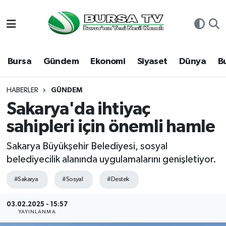
Asayiş
Nöbetçi Eczaneler
Bursa
Gündem
Ekonomi
Siyaset
Dünya
B
Bursa
Hava Durumu
Dünya
Namaz Vakitleri
HABERLER
GÜNDEM
Sakarya'da ihtiyaç
Eğitim
Trafik Durumu
sahipleri için önemli hamle
Ekonomi
Süper Lig Puan Durumu ve Fikstür
Sakarya Büyükşehir Belediyesi, sosyal
belediyecilik alanında uygulamalarını genişletiyor.
Genel
Tüm Manşetler
#Sakarya
#Sosyal
#Destek
Gündem
Son Dakika Haberleri
03.02.2025 - 15:57
YAYINLANMA
Magazin
Haber Arşivi