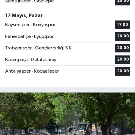
Samsunspor - Göztepe
20:00
17 Mayıs, Pazar
Kayserispor - Konyaspor
17:00
Fenerbahçe - Eyüpspor
20:00
Trabzonspor - Gençlerbirliği S.K.
20:00
Kasımpaşa - Galatasaray
20:00
Antalyaspor - Kocaelispor
20:00