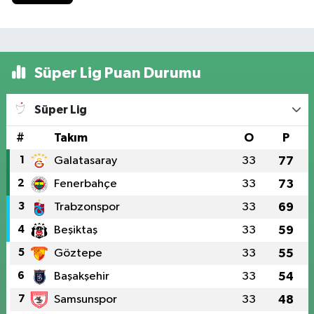
Süper Lig Puan Durumu
Süper Lig
#
Takım
O
P
1
Galatasaray
33
77
2
Fenerbahçe
33
73
3
Trabzonspor
33
69
4
Beşiktaş
33
59
5
Göztepe
33
55
6
Başakşehir
33
54
7
Samsunspor
33
48