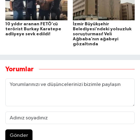
10 yıldır aranan FETÖ’cü
İzmir Büyükşehir
terörist Burkay Karatepe
Belediyesi’ndeki yolsuzluk
adliyeye sevk edildi!
soruşturması! Veli
Ağbaba’nın ağabeyi
gözaltında
Yorumlar
Gönder