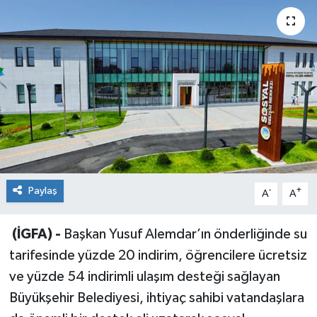
Sağlık
Siyaset
Spor
Teknoloji
Türkiye
Paylaş
-
+
A
A
(İGFA) -
Başkan Yusuf Alemdar’ın önderliğinde su
tarifesinde yüzde 20 indirim, öğrencilere ücretsiz
ve yüzde 54 indirimli ulaşım desteği sağlayan
Büyükşehir Belediyesi, ihtiyaç sahibi vatandaşlara