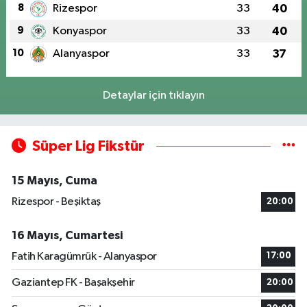
8
Rizespor
33
40
9
Konyaspor
33
40
10
Alanyaspor
33
37
Detaylar için tıklayın
Süper Lig Fikstür
15 Mayıs, Cuma
Rizespor - Beşiktaş
20:00
16 Mayıs, Cumartesi
Fatih Karagümrük - Alanyaspor
17:00
Gaziantep FK - Başakşehir
20:00