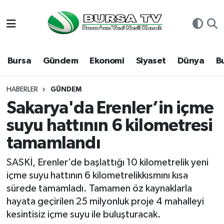
Asayiş
Nöbetçi Eczaneler
Bursa
Gündem
Ekonomi
Siyaset
Dünya
B
Bursa
Hava Durumu
Dünya
Namaz Vakitleri
HABERLER
GÜNDEM
Sakarya'da Erenler’in içme
Eğitim
Trafik Durumu
suyu hattının 6 kilometresi
tamamlandı
Ekonomi
Süper Lig Puan Durumu ve Fikstür
SASKİ, Erenler’de başlattığı 10 kilometrelik yeni
Genel
Tüm Manşetler
içme suyu hattının 6 kilometrelikkısmını kısa
sürede tamamladı. Tamamen öz kaynaklarla
Gündem
Son Dakika Haberleri
hayata geçirilen 25 milyonluk proje 4 mahalleyi
kesintisiz içme suyu ile buluşturacak.
Magazin
Haber Arşivi