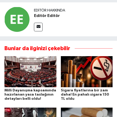
EDITÖR HAKKINDA
Editör Editör
Bunlar da ilginizi çekebilir
Milli Dayanışma kapsamında
Sigara fiyatlarına bir zam
hazırlanan yasa taslağının
daha! En pahalı sigara 150
detayları belli oldu!
TL oldu