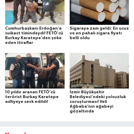
Cumhurbaşkanı Erdoğan’a
Sigaraya zam geldi: En ucuz
suikast timindeydi! FETÖ’cü
ve en pahalı sigara fiyatı
Burkay Karatepe’den şoke
belli oldu
eden itiraflar
10 yıldır aranan FETÖ’cü
İzmir Büyükşehir
terörist Burkay Karatepe
Belediyesi’ndeki yolsuzluk
adliyeye sevk edildi!
soruşturması! Veli
Ağbaba’nın ağabeyi
gözaltında