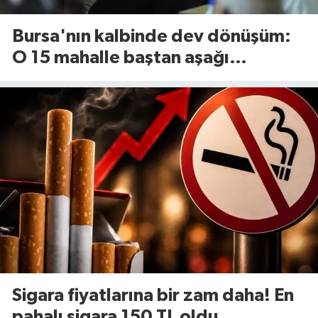
Bursa'nın kalbinde dev dönüşüm:
O 15 mahalle baştan aşağı
yenileniyor!
Sigara fiyatlarına bir zam daha! En
pahalı sigara 150 TL oldu