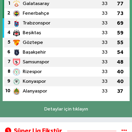
1
Galatasaray
33
77
2
Fenerbahçe
33
73
3
Trabzonspor
33
69
4
Beşiktaş
33
59
5
Göztepe
33
55
6
Başakşehir
33
54
7
Samsunspor
33
48
8
Rizespor
33
40
9
Konyaspor
33
40
10
Alanyaspor
33
37
Detaylar için tıklayın
Süper Lig Fikstür