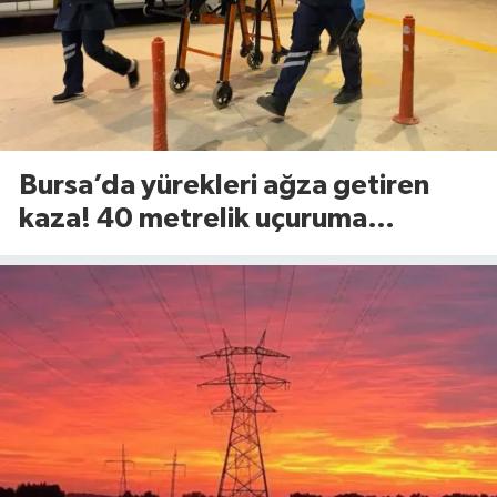
Bursa’da yürekleri ağza getiren
kaza! 40 metrelik uçuruma
yuvarlandılar