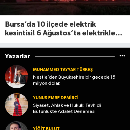
Bursa’da 10 ilçede elektrik
kesintisi! 6 Ağustos’ta elektrikler
ne zaman gelecek?
Yazarlar
MUHAMMED TAYYAR TÜRKEŞ
Nestle’den Büyükşehire bir gecede 15
milyon dolar..
YUNUS EMRE DEMIRCI
Siyaset, Ahlak ve Hukuk: Tevhidî
Bütünlükte Adalet Denemesi
YİĞİT BULUT