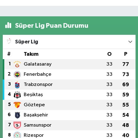
Süper Lig Puan Durumu
Süper Lig
#
Takım
O
P
1
Galatasaray
33
77
2
Fenerbahçe
33
73
3
Trabzonspor
33
69
4
Beşiktaş
33
59
5
Göztepe
33
55
6
Başakşehir
33
54
7
Samsunspor
33
48
8
Rizespor
33
40