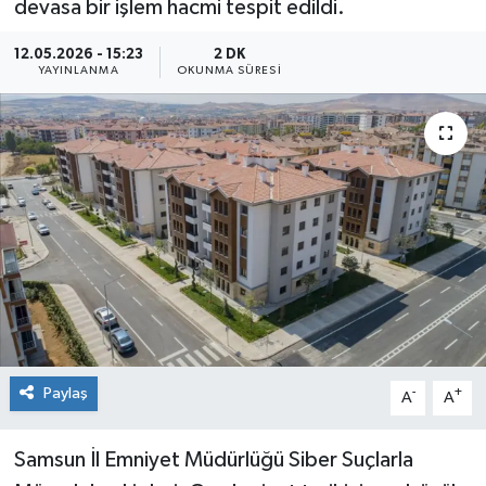
devasa bir işlem hacmi tespit edildi.
Sağlık
12.05.2026 - 15:23
2 DK
YAYINLANMA
OKUNMA SÜRESI
Siyaset
Spor
Teknoloji
Türkiye
Paylaş
-
+
A
A
Samsun İl Emniyet Müdürlüğü Siber Suçlarla