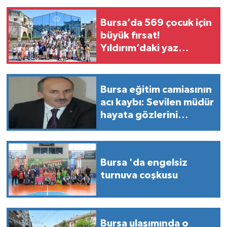
Bursa’da 569 çocuk için
büyük fırsat!
Yıldırım’daki yaz
okulunda neler var?
Bursa eğitim camiasının
acı kaybı: Sevilen müdür
hayata gözlerini
yumdu!
Bursa 'da engelsiz
turnuva coşkusu
Bursa ulaşımında o