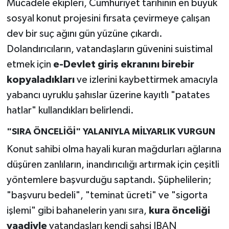
Mücadele ekipleri, Cumhuriyet tarihinin en büyük
sosyal konut projesini fırsata çevirmeye çalışan
dev bir suç ağını gün yüzüne çıkardı.
Dolandırıcıların, vatandaşların güvenini suistimal
etmek için
e-Devlet giriş ekranını birebir
kopyaladıkları
ve izlerini kaybettirmek amacıyla
yabancı uyruklu şahıslar üzerine kayıtlı "patates
hatlar" kullandıkları belirlendi.
"SIRA ÖNCELİĞİ" YALANIYLA MİLYARLIK VURGUN
Konut sahibi olma hayali kuran mağdurları ağlarına
düşüren zanlıların, inandırıcılığı artırmak için çeşitli
yöntemlere başvurduğu saptandı. Şüphelilerin;
"başvuru bedeli", "teminat ücreti" ve "sigorta
işlemi" gibi bahanelerin yanı sıra,
kura önceliği
vaadiyle
vatandaşları kendi şahsi IBAN