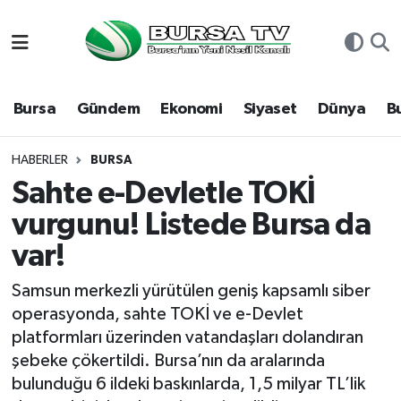
Asayiş
Nöbetçi Eczaneler
Bursa
Gündem
Ekonomi
Siyaset
Dünya
B
Bursa
Hava Durumu
Dünya
Namaz Vakitleri
HABERLER
BURSA
Sahte e-Devletle TOKİ
Eğitim
Trafik Durumu
vurgunu! Listede Bursa da
var!
Ekonomi
Süper Lig Puan Durumu ve Fikstür
Samsun merkezli yürütülen geniş kapsamlı siber
Genel
Tüm Manşetler
operasyonda, sahte TOKİ ve e-Devlet
platformları üzerinden vatandaşları dolandıran
Gündem
Son Dakika Haberleri
şebeke çökertildi. Bursa’nın da aralarında
bulunduğu 6 ildeki baskınlarda, 1,5 milyar TL’lik
Magazin
Haber Arşivi