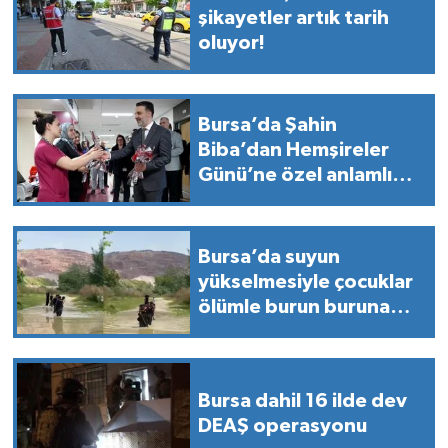
şikayetler artık tarih
oluyor!
Bursa’da Şahin
Biba’dan Hemşireler
Günü’ne özel anlamlı
ziyaret!
Bursa’da suyun
yükselmesiyle çocuklar
ölümle burun buruna
geldi
Bursa dahil 16 ilde dev
DEAŞ operasyonu