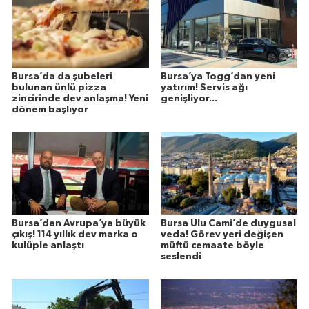
Bursa’da da şubeleri
Bursa’ya Togg’dan yeni
bulunan ünlü pizza
yatırım! Servis ağı
zincirinde dev anlaşma! Yeni
genişliyor...
dönem başlıyor
Bursa’dan Avrupa’ya büyük
Bursa Ulu Cami’de duygusal
çıkış! 114 yıllık dev marka o
veda! Görev yeri değişen
kulüple anlaştı
müftü cemaate böyle
seslendi