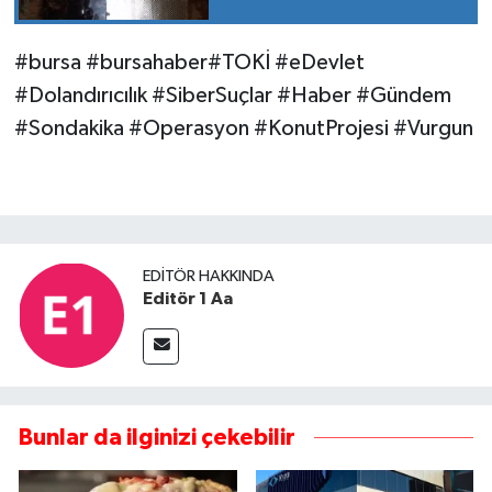
#bursa #bursahaber#TOKİ #eDevlet
#Dolandırıcılık #SiberSuçlar #Haber #Gündem
#Sondakika #Operasyon #KonutProjesi #Vurgun
EDITÖR HAKKINDA
Editör 1 Aa
Bunlar da ilginizi çekebilir