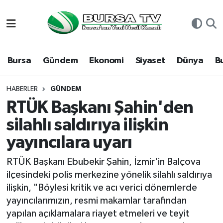
Asayiş
Nöbetçi Eczaneler
Bursa
Gündem
Ekonomi
Siyaset
Dünya
B
Bursa
Hava Durumu
Dünya
Namaz Vakitleri
HABERLER
GÜNDEM
RTÜK Başkanı Şahin'den
Eğitim
Trafik Durumu
silahlı saldırıya ilişkin
yayıncılara uyarı
Ekonomi
Süper Lig Puan Durumu ve Fikstür
RTÜK Başkanı Ebubekir Şahin, İzmir'in Balçova
Genel
Tüm Manşetler
ilçesindeki polis merkezine yönelik silahlı saldırıya
ilişkin, "Böylesi kritik ve acı verici dönemlerde
Gündem
Son Dakika Haberleri
yayıncılarımızın, resmi makamlar tarafından
yapılan açıklamalara riayet etmeleri ve teyit
Magazin
Haber Arşivi