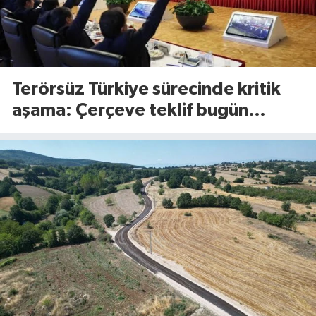
Terörsüz Türkiye sürecinde kritik
aşama: Çerçeve teklif bugün
Meclis’te görüşülecek