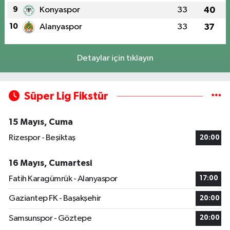
9
Konyaspor
33
40
10
Alanyaspor
33
37
Detaylar için tıklayın
Süper Lig Fikstür
15 Mayıs, Cuma
Rizespor - Beşiktaş
20:00
16 Mayıs, Cumartesi
Fatih Karagümrük - Alanyaspor
17:00
Gaziantep FK - Başakşehir
20:00
Samsunspor - Göztepe
20:00