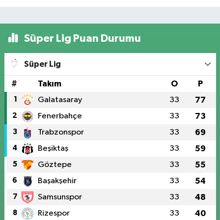
Süper Lig Puan Durumu
Süper Lig
#
Takım
O
P
1
Galatasaray
33
77
2
Fenerbahçe
33
73
3
Trabzonspor
33
69
4
Beşiktaş
33
59
5
Göztepe
33
55
6
Başakşehir
33
54
7
Samsunspor
33
48
8
Rizespor
33
40