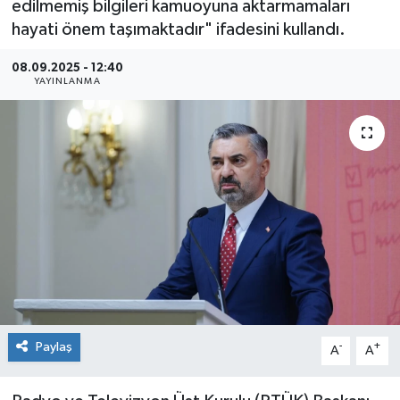
edilmemiş bilgileri kamuoyuna aktarmamaları
hayati önem taşımaktadır" ifadesini kullandı.
Sağlık
08.09.2025 - 12:40
Siyaset
YAYINLANMA
Spor
Teknoloji
Türkiye
Paylaş
-
+
A
A