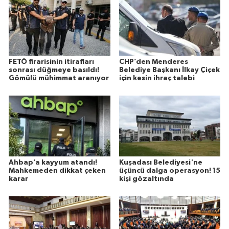
FETÖ firarisinin itirafları
CHP’den Menderes
sonrası düğmeye basıldı!
Belediye Başkanı İlkay Çiçek
Gömülü mühimmat aranıyor
için kesin ihraç talebi
Ahbap’a kayyum atandı!
Kuşadası Belediyesi'ne
Mahkemeden dikkat çeken
üçüncü dalga operasyon! 15
karar
kişi gözaltında