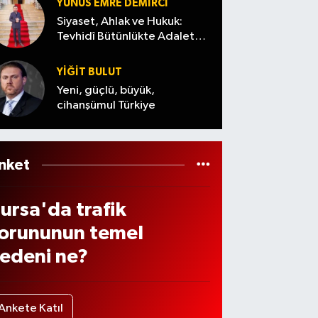
abey’
YUNUS EMRE DEMIRCI
a
tfaiye
den
Siyaset, Ahlak ve Hukuk:
erçe
Tevhidî Bütünlükte Adalet
arek
izlene
Denemesi
leşti!
te
cek
YİĞİT BULUT
5
eçti
Yeni, güçlü, büyük,
ocuk
cihanşümul Türkiye
çin
opha
e’de
nket
ünne
ursa'da trafik
öleni
orununun temel
edeni ne?
Ankete Katıl