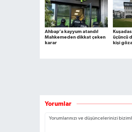
Ahbap’a kayyum atandı!
Kuşadası
Mahkemeden dikkat çeken
üçüncü d
karar
kişi göz
Yorumlar