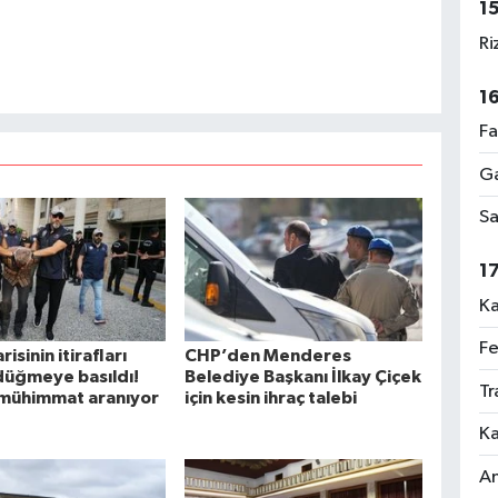
1
Ri
1
Fa
Ga
Sa
1
Ka
Fe
risinin itirafları
CHP’den Menderes
düğmeye basıldı!
Belediye Başkanı İlkay Çiçek
Tr
mühimmat aranıyor
için kesin ihraç talebi
Ka
An