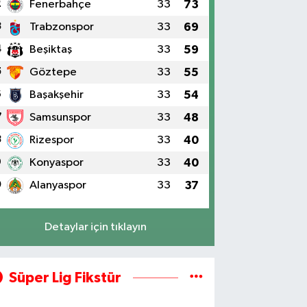
2
Fenerbahçe
33
73
3
Trabzonspor
33
69
4
Beşiktaş
33
59
5
Göztepe
33
55
6
Başakşehir
33
54
7
Samsunspor
33
48
8
Rizespor
33
40
9
Konyaspor
33
40
0
Alanyaspor
33
37
Detaylar için tıklayın
Süper Lig Fikstür