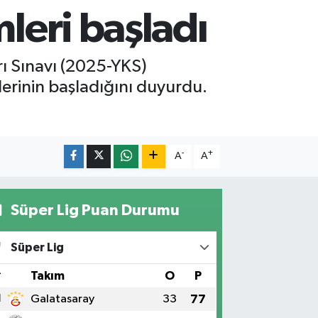
mleri başladı
ı Sınavı (2025-YKS)
lerinin başladığını duyurdu.
-
+
A
A
Süper Lig Puan Durumu
Süper Lig
#
Takım
O
P
1
Galatasaray
33
77