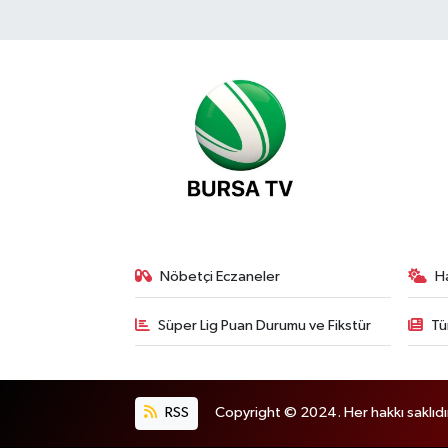
Nöbetçi Eczaneler
H
Süper Lig Puan Durumu ve Fikstür
Tü
RSS
Copyright © 2024. Her hakkı saklıdı