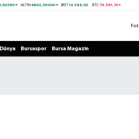
1,60380
6862,09000
14.598,00
79.591,74
ALTIN
BİST
BTC
Fot
Dünya
Bursaspor
Bursa Magazin