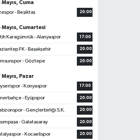
5 Mayıs, Cuma
zespor - Beşiktaş
20:00
6 Mayıs, Cumartesi
tih Karagümrük - Alanyaspor
17:00
ziantep FK - Başakşehir
20:00
msunspor - Göztepe
20:00
7 Mayıs, Pazar
yserispor - Konyaspor
17:00
nerbahçe - Eyüpspor
20:00
abzonspor - Gençlerbirliği S.K.
20:00
sımpaşa - Galatasaray
20:00
talyaspor - Kocaelispor
20:00