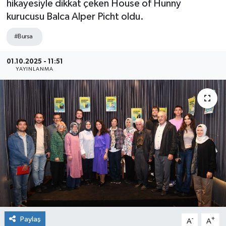
hikayesiyle dikkat çeken House of Hunny
kurucusu Balca Alper Picht oldu.
Sağlık
#Bursa
Siyaset
01.10.2025 - 11:51
Spor
YAYINLANMA
Teknoloji
Türkiye
Paylaş
-
+
A
A