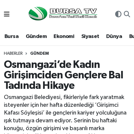
Asayiş
Nöbetçi Eczaneler
Bursa
Gündem
Ekonomi
Siyaset
Dünya
B
Bursa
Hava Durumu
Dünya
Namaz Vakitleri
HABERLER
GÜNDEM
Osmangazi’de Kadın
Eğitim
Trafik Durumu
Girişimciden Gençlere Bal
Tadında Hikaye
Ekonomi
Süper Lig Puan Durumu ve Fikstür
Osmangazi Belediyesi, fikirleriyle fark yaratmak
Genel
Tüm Manşetler
isteyenler için her hafta düzenlediği ‘Girişimci
Kafası Söyleşisi’ ile gençlerin kariyer yolculuğuna
Gündem
Son Dakika Haberleri
ışık tutmaya devam ediyor. Serinin bu haftaki
konuğu, özgün girişimi ve başarılı marka
Magazin
Haber Arşivi