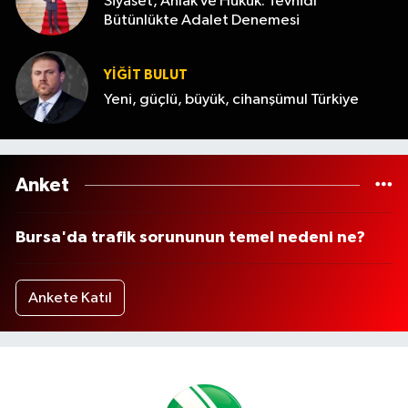
Siyaset, Ahlak ve Hukuk: Tevhidî
Bütünlükte Adalet Denemesi
YİĞİT BULUT
Yeni, güçlü, büyük, cihanşümul Türkiye
Anket
Bursa'da trafik sorununun temel nedeni ne?
Ankete Katıl