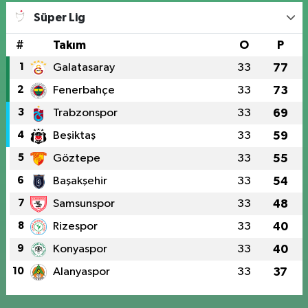
Süper Lig
#
Takım
O
P
1
Galatasaray
33
77
2
Fenerbahçe
33
73
3
Trabzonspor
33
69
4
Beşiktaş
33
59
5
Göztepe
33
55
6
Başakşehir
33
54
7
Samsunspor
33
48
8
Rizespor
33
40
9
Konyaspor
33
40
10
Alanyaspor
33
37