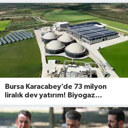
Bursa Karacabey’de 73 milyon
liralık dev yatırım! Biyogaz
tesisinde kapasite 545 tona
yükseliyor