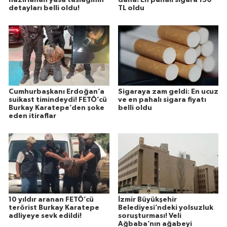
hazırlanan yasa taslağının
daha! En pahalı sigara 150
detayları belli oldu!
TL oldu
Cumhurbaşkanı Erdoğan’a
Sigaraya zam geldi: En ucuz
suikast timindeydi! FETÖ’cü
ve en pahalı sigara fiyatı
Burkay Karatepe’den şoke
belli oldu
eden itiraflar
10 yıldır aranan FETÖ’cü
İzmir Büyükşehir
terörist Burkay Karatepe
Belediyesi’ndeki yolsuzluk
adliyeye sevk edildi!
soruşturması! Veli
Ağbaba’nın ağabeyi