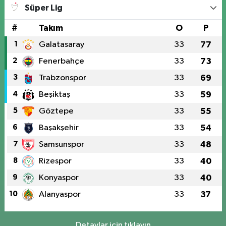
Süper Lig
#
Takım
O
P
1
Galatasaray
33
77
2
Fenerbahçe
33
73
3
Trabzonspor
33
69
4
Beşiktaş
33
59
5
Göztepe
33
55
6
Başakşehir
33
54
7
Samsunspor
33
48
8
Rizespor
33
40
9
Konyaspor
33
40
10
Alanyaspor
33
37
Detaylar için tıklayın