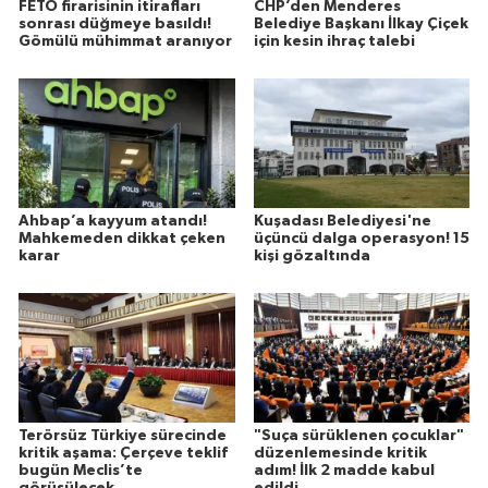
FETÖ firarisinin itirafları
CHP’den Menderes
sonrası düğmeye basıldı!
Belediye Başkanı İlkay Çiçek
Gömülü mühimmat aranıyor
için kesin ihraç talebi
Ahbap’a kayyum atandı!
Kuşadası Belediyesi'ne
Mahkemeden dikkat çeken
üçüncü dalga operasyon! 15
karar
kişi gözaltında
Terörsüz Türkiye sürecinde
"Suça sürüklenen çocuklar"
kritik aşama: Çerçeve teklif
düzenlemesinde kritik
bugün Meclis’te
adım! İlk 2 madde kabul