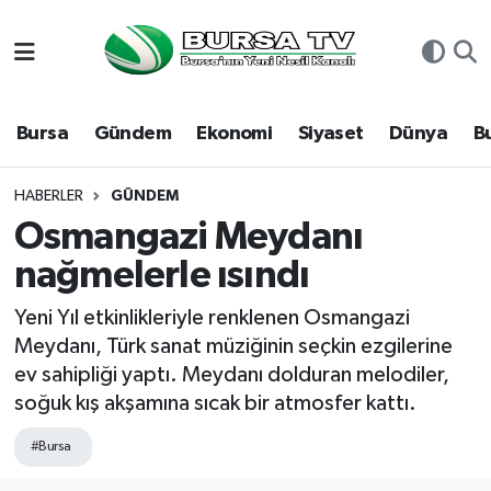
Asayiş
Nöbetçi Eczaneler
Bursa
Gündem
Ekonomi
Siyaset
Dünya
B
Bursa
Hava Durumu
Dünya
Namaz Vakitleri
HABERLER
GÜNDEM
Osmangazi Meydanı
Eğitim
Trafik Durumu
nağmelerle ısındı
Ekonomi
Süper Lig Puan Durumu ve Fikstür
Yeni Yıl etkinlikleriyle renklenen Osmangazi
Meydanı, Türk sanat müziğinin seçkin ezgilerine
Genel
Tüm Manşetler
ev sahipliği yaptı. Meydanı dolduran melodiler,
soğuk kış akşamına sıcak bir atmosfer kattı.
Gündem
Son Dakika Haberleri
#Bursa
Magazin
Haber Arşivi