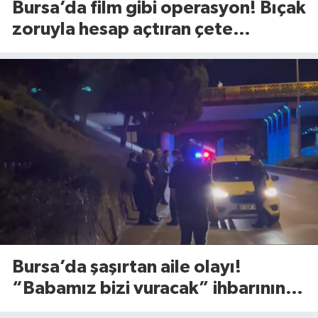
Bursa’da film gibi operasyon! Bıçak
zoruyla hesap açtıran çete
çökertildi
Bursa’da şaşırtan aile olayı!
“Babamız bizi vuracak” ihbarının
altından bakın ne çıktı