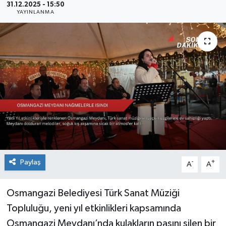
31.12.2025 - 15:50
YAYINLANMA
Sağlık
Siyaset
Spor
Teknoloji
Türkiye
Paylaş
-
+
A
A
Osmangazi Belediyesi Türk Sanat Müziği
Topluluğu, yeni yıl etkinlikleri kapsamında
Osmangazi Meydanı’nda kulakların pasını silen bir