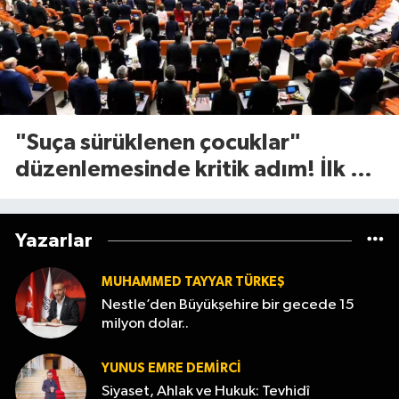
"Suça sürüklenen çocuklar"
düzenlemesinde kritik adım! İlk 2
madde kabul edildi
Yazarlar
MUHAMMED TAYYAR TÜRKEŞ
Nestle’den Büyükşehire bir gecede 15
milyon dolar..
YUNUS EMRE DEMIRCI
Siyaset, Ahlak ve Hukuk: Tevhidî