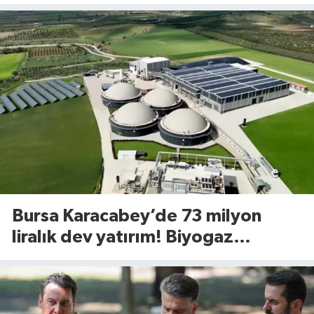
uyguladığı yöntem dikkat çekti
Bursa Karacabey’de 73 milyon
liralık dev yatırım! Biyogaz
tesisinde kapasite 545 tona
yükseliyor