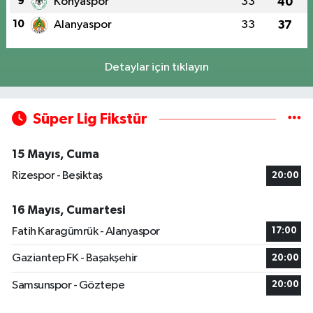
9
Konyaspor
33
40
10
Alanyaspor
33
37
Detaylar için tıklayın
Süper Lig Fikstür
15 Mayıs, Cuma
Rizespor - Beşiktaş
20:00
16 Mayıs, Cumartesi
Fatih Karagümrük - Alanyaspor
17:00
Gaziantep FK - Başakşehir
20:00
Samsunspor - Göztepe
20:00