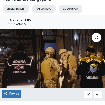
Sağlık
#Içişleri bakanı
#Ali yerlikaya
#Operasyon
Siyaset
18.04.2025 - 11:05
YAYINLANMA
Spor
Teknoloji
Türkiye
Paylaş
-
+
A
A