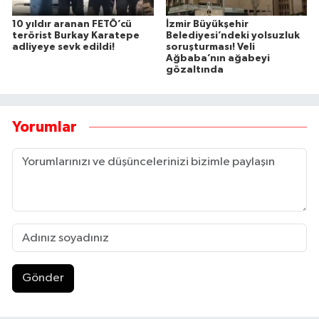
10 yıldır aranan FETÖ’cü
İzmir Büyükşehir
terörist Burkay Karatepe
Belediyesi’ndeki yolsuzluk
adliyeye sevk edildi!
soruşturması! Veli
Ağbaba’nın ağabeyi
gözaltında
Yorumlar
Gönder