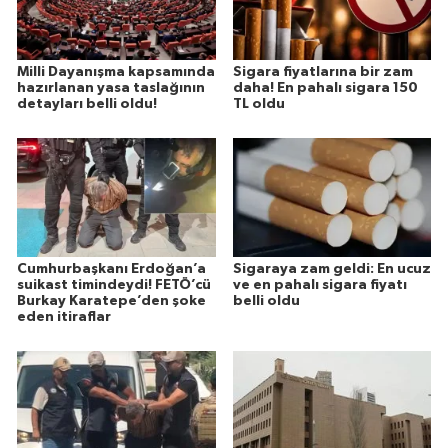
Milli Dayanışma kapsamında
Sigara fiyatlarına bir zam
hazırlanan yasa taslağının
daha! En pahalı sigara 150
detayları belli oldu!
TL oldu
Cumhurbaşkanı Erdoğan’a
Sigaraya zam geldi: En ucuz
suikast timindeydi! FETÖ’cü
ve en pahalı sigara fiyatı
Burkay Karatepe’den şoke
belli oldu
eden itiraflar