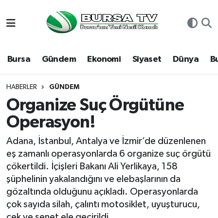
Asayiş
Nöbetçi Eczaneler
Bursa
Gündem
Ekonomi
Siyaset
Dünya
B
Bursa
Hava Durumu
Dünya
Namaz Vakitleri
HABERLER
GÜNDEM
Organize Suç Örgütüne
Eğitim
Trafik Durumu
Operasyon!
Ekonomi
Süper Lig Puan Durumu ve Fikstür
Adana, İstanbul, Antalya ve İzmir’de düzenlenen
eş zamanlı operasyonlarda 6 organize suç örgütü
Genel
Tüm Manşetler
çökertildi. İçişleri Bakanı Ali Yerlikaya, 158
şüphelinin yakalandığını ve elebaşlarının da
Gündem
Son Dakika Haberleri
gözaltında olduğunu açıkladı. Operasyonlarda
çok sayıda silah, çalıntı motosiklet, uyuşturucu,
Magazin
Haber Arşivi
çek ve senet ele geçirildi.