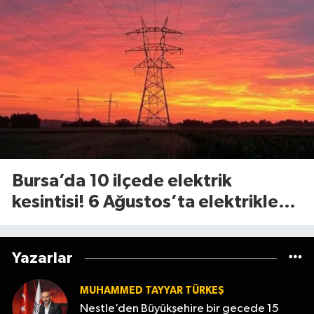
Bursa’da 10 ilçede elektrik
kesintisi! 6 Ağustos’ta elektrikler
ne zaman gelecek?
Yazarlar
MUHAMMED TAYYAR TÜRKEŞ
Nestle’den Büyükşehire bir gecede 15