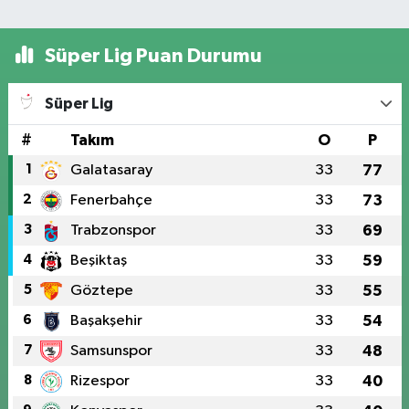
Süper Lig Puan Durumu
Süper Lig
#
Takım
O
P
1
Galatasaray
33
77
2
Fenerbahçe
33
73
3
Trabzonspor
33
69
4
Beşiktaş
33
59
5
Göztepe
33
55
6
Başakşehir
33
54
7
Samsunspor
33
48
8
Rizespor
33
40