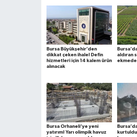
Bursa Büyükşehir’den
Bursa’da
dikkat çeken ihale! Defin
aldıran 
hizmetleri için 14 kalem ürün
ekmeden 
alınacak
Bursa Orhaneli’ye yeni
Bursa’da
yatırım! Yarı olimpik havuz
kurtuldu