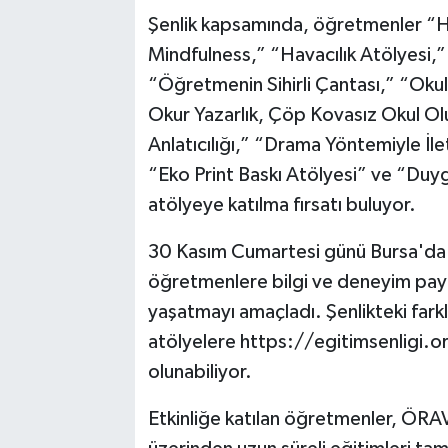
Şenlik kapsamında, öğretmenler “He
Mindfulness,” “Havacılık Atölyesi,” 
“Öğretmenin Sihirli Çantası,” “Okulla
Okur Yazarlık, Çöp Kovasız Okul Olur
Anlatıcılığı,” “Drama Yöntemiyle İl
“Eko Print Baskı Atölyesi” ve “Duyg
atölyeye katılma fırsatı buluyor.
30 Kasım Cumartesi günü Bursa'da g
öğretmenlere bilgi ve deneyim payla
yaşatmayı amaçladı. Şenlikteki farklı
atölyelere https://egitimsenligi.ora
olunabiliyor.
Etkinliğe katılan öğretmenler, ÖR