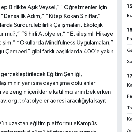
1
p Birlikte Aşık Veysel,” “Öğretmenler İçin
Ri
“Dansa İlk Adım,” “Kitap Kokan Sınıflar,”
rda Sürdürülebilirlik Çalışmaları, Ekolojik
1
 mu?,” “Sihirli Atölyeler,” “Etkileşimli Hikaye
Fa
etişim,” “Okullarda Mindfulness Uygulamaları,”
Ga
u Çemberi” gibi farklı başlıklarda 400’e yakın
Sa
erçekleştirilecek Eğitim Şenliği,
1
şımının yanı sıra dayanışma dolu anlar
Ka
 ve zengin içeriklerle katılımcılarını beklerken
Fe
v.org.tr/atolyeler adresi aracılığıyla kayıt
Tr
Ka
AV’ın uzaktan eğitim platformu eKampüs
An