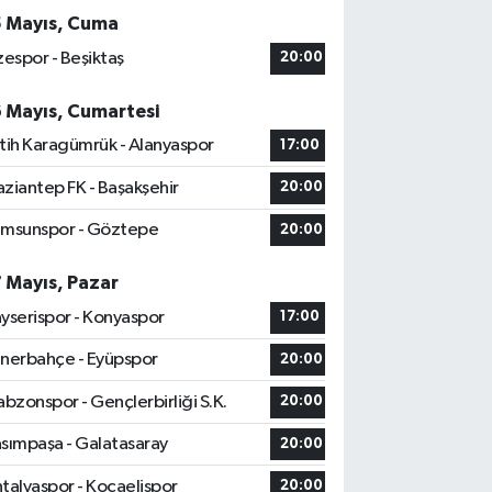
5 Mayıs, Cuma
zespor - Beşiktaş
20:00
6 Mayıs, Cumartesi
tih Karagümrük - Alanyaspor
17:00
ziantep FK - Başakşehir
20:00
msunspor - Göztepe
20:00
7 Mayıs, Pazar
yserispor - Konyaspor
17:00
nerbahçe - Eyüpspor
20:00
abzonspor - Gençlerbirliği S.K.
20:00
sımpaşa - Galatasaray
20:00
talyaspor - Kocaelispor
20:00