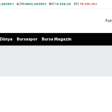
1,60380
6862,09000
14.598,00
79.591,74
ALTIN
BİST
BTC
Fot
Dünya
Bursaspor
Bursa Magazin