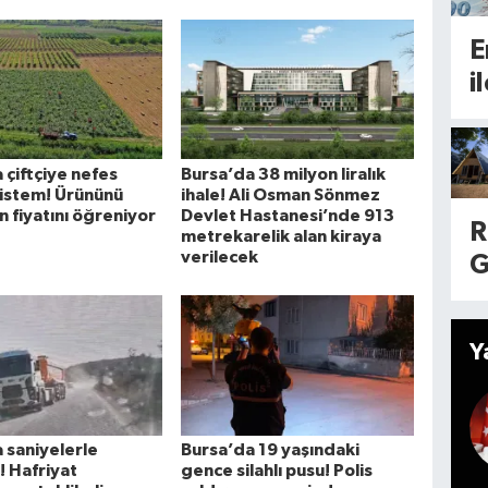
y
a
a
E
d
a
i
o
g
b
K
y
d
a
 çiftçiye nefes
Bursa’da 38 milyon liralık
h
r
sistem! Ürününü
ihale! Ali Osman Sönmez
g
fiyatını öğreniyor
Devlet Hastanesi’nde 913
t
R
metrekarelik alan kiraya
S
ü
verilecek
G
i
e
e
t
y
t
Y
i
l
i
B
d
l
d
 saniyelerle
Bursa’da 19 yaşındaki
b
! Hafriyat
gence silahlı pusu! Polis