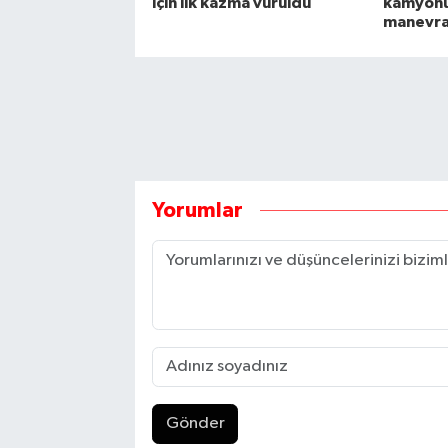
için ilk kazma vuruldu
kamyonun
manevras
Yorumlar
Gönder