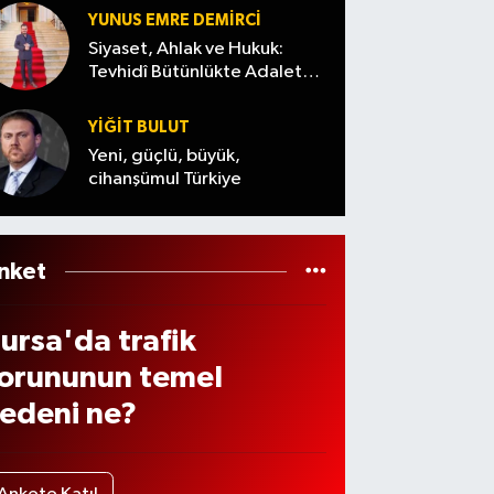
vi
başla
t çekti
YUNUS EMRE DEMIRCI
apım
dı
Siyaset, Ahlak ve Hukuk:
nda
Tevhidî Bütünlükte Adalet
Denemesi
eni
YİĞİT BULUT
öne
Yeni, güçlü, büyük,
m
cihanşümul Türkiye
nket
ursa'da trafik
orununun temel
edeni ne?