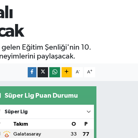
lı
cak
elen Eğitim Şenliği'nin 10.
eneyimlerini paylaşacak.
-
+
A
A
Süper Lig Puan Durumu
Süper Lig
#
Takım
O
P
1
Galatasaray
33
77