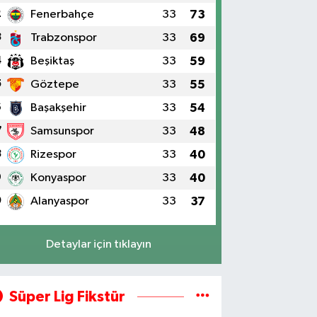
2
Fenerbahçe
33
73
3
Trabzonspor
33
69
4
Beşiktaş
33
59
5
Göztepe
33
55
6
Başakşehir
33
54
7
Samsunspor
33
48
8
Rizespor
33
40
9
Konyaspor
33
40
0
Alanyaspor
33
37
Detaylar için tıklayın
Süper Lig Fikstür