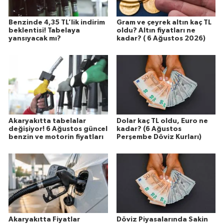
Benzinde 4,35 TL’lik indirim
Gram ve çeyrek altın kaç TL
beklentisi! Tabelaya
oldu? Altın fiyatları ne
yansıyacak mı?
kadar? ( 6 Ağustos 2026)
Akaryakıtta tabelalar
Dolar kaç TL oldu, Euro ne
değişiyor! 6 Ağustos güncel
kadar? (6 Ağustos
benzin ve motorin fiyatları
Perşembe Döviz Kurları)
Akaryakıtta Fiyatlar
Döviz Piyasalarında Sakin