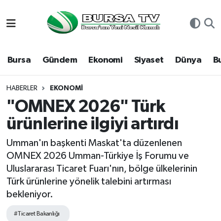
Asayiş
Nöbetçi Eczaneler
Bursa
Gündem
Ekonomi
Siyaset
Dünya
B
Bursa
Hava Durumu
Dünya
Namaz Vakitleri
HABERLER
EKONOMI
"OMNEX 2026" Türk
Eğitim
Trafik Durumu
ürünlerine ilgiyi artırdı
Ekonomi
Süper Lig Puan Durumu ve Fikstür
Umman'ın başkenti Maskat'ta düzenlenen
OMNEX 2026 Umman-Türkiye İş Forumu ve
Genel
Tüm Manşetler
Uluslararası Ticaret Fuarı'nın, bölge ülkelerinin
Türk ürünlerine yönelik talebini artırması
Gündem
Son Dakika Haberleri
bekleniyor.
Magazin
Haber Arşivi
#Ticaret Bakanlığı