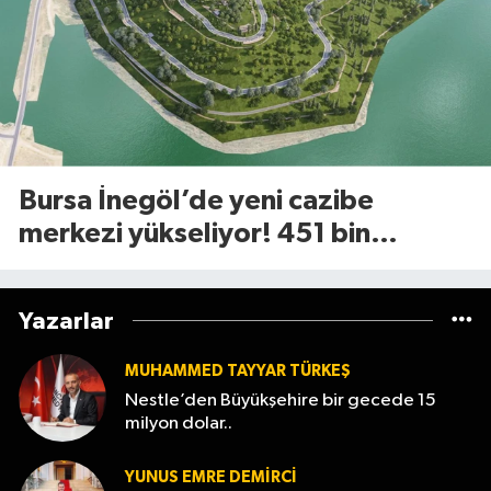
Bursa İnegöl’de yeni cazibe
merkezi yükseliyor! 451 bin
metrekarelik Millet Bahçesi için
geri sayım başladı
Yazarlar
MUHAMMED TAYYAR TÜRKEŞ
Nestle’den Büyükşehire bir gecede 15
milyon dolar..
YUNUS EMRE DEMIRCI