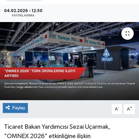
Sağlık
04.02.2026 - 12:50
YAYINLANMA
Siyaset
Spor
Teknoloji
Türkiye
Paylaş
-
+
A
A
Ticaret Bakan Yardımcısı Sezai Uçarmak,
"OMNEX 2026" etkinliğine ilişkin