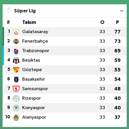
Süper Lig
#
Takım
O
P
1
Galatasaray
33
77
2
Fenerbahçe
33
73
3
Trabzonspor
33
69
4
Beşiktaş
33
59
5
Göztepe
33
55
6
Başakşehir
33
54
7
Samsunspor
33
48
8
Rizespor
33
40
9
Konyaspor
33
40
10
Alanyaspor
33
37