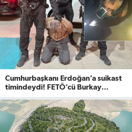
Cumhurbaşkanı Erdoğan’a suikast
timindeydi! FETÖ’cü Burkay
Karatepe’den şoke eden itiraflar