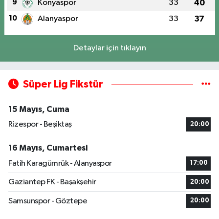
9
Konyaspor
33
40
10
Alanyaspor
33
37
Detaylar için tıklayın
Süper Lig Fikstür
15 Mayıs, Cuma
Rizespor - Beşiktaş
20:00
16 Mayıs, Cumartesi
Fatih Karagümrük - Alanyaspor
17:00
Gaziantep FK - Başakşehir
20:00
Samsunspor - Göztepe
20:00