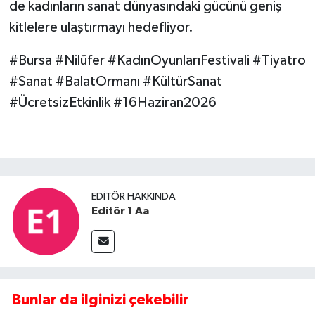
de kadınların sanat dünyasındaki gücünü geniş
kitlelere ulaştırmayı hedefliyor.
#Bursa #Nilüfer #KadınOyunlarıFestivali #Tiyatro
#Sanat #BalatOrmanı #KültürSanat
#ÜcretsizEtkinlik #16Haziran2026
EDITÖR HAKKINDA
Editör 1 Aa
Bunlar da ilginizi çekebilir