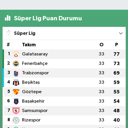
Süper Lig Puan Durumu
Süper Lig
#
Takım
O
P
1
Galatasaray
33
77
2
Fenerbahçe
33
73
3
Trabzonspor
33
69
4
Beşiktaş
33
59
5
Göztepe
33
55
6
Başakşehir
33
54
7
Samsunspor
33
48
8
Rizespor
33
40