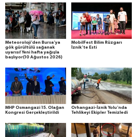
Meteoroloji’den Bursa’ya
MobilFest Bilim Rüzgarı
gök gürültülü sağanak
İznik'te Esti
uyarısı! Yeni hafta yağışla
başlıyor(10 Ağustos 2026)
MHP Osmangazi 15. Olağan
Orhangazi-İznik Yolu'nda
Kongresi Gerçekleştirildi
Tehlikeyi Ekipler Temizledi