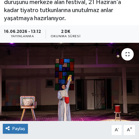
duruşunu merkeze alan festival, 21 Haziran’a
kadar tiyatro tutkunlarına unutulmaz anlar
Sağlık
yaşatmaya hazırlanıyor.
Siyaset
16.06.2026 - 13:12
2 DK
YAYINLANMA
OKUNMA SÜRESI
Spor
Teknoloji
Türkiye
Paylaş
-
+
A
A