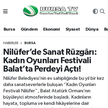
Asayiş
Nöbetçi Eczaneler
Bursa
Gündem
Ekonomi
Siyaset
Dünya
B
Bursa
Hava Durumu
Dünya
Namaz Vakitleri
HABERLER
BURSA
Nilüfer’de Sanat Rüzgârı:
Eğitim
Trafik Durumu
Kadın Oyunları Festivali
Balat’ta Perdeyi Açtı!
Ekonomi
Süper Lig Puan Durumu ve Fikstür
Nilüfer Belediyesi’nin ev sahipliğinde bu yıl bir kez
Genel
Tüm Manşetler
daha sanatseverlerle buluşan “Kadın Oyunları
Festivali Nilüfer”, Balat Atatürk Ormanı’nın
Gündem
Son Dakika Haberleri
büyüleyici atmosferinde başladı. Kadınların
hayata, topluma ve kendi hikâyelerine dair
Magazin
Haber Arşivi