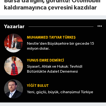
Bursa’da ilginç görüntü! Otomobili
kaldıramayınca çevresini kazdılar
Yazarlar
MUHAMMED TAYYAR TÜRKEŞ
Nestle’den Büyükşehire bir gecede 15
milyon dolar..
YUNUS EMRE DEMIRCI
Siyaset, Ahlak ve Hukuk: Tevhidî
Bütünlükte Adalet Denemesi
YİĞİT BULUT
Yeni, güçlü, büyük, cihanşümul Türkiye