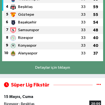
4
Beşiktaş
33
59
5
Göztepe
33
55
6
Başakşehir
33
54
7
Samsunspor
33
48
8
Rizespor
33
40
9
Konyaspor
33
40
10
Alanyaspor
33
37
Detaylar için tıklayın
Süper Lig Fikstür
15 Mayıs, Cuma
Rizespor - Beşiktaş
20:00