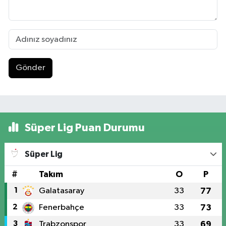
Gönder
Süper Lig Puan Durumu
Süper Lig
#
Takım
O
P
1
Galatasaray
33
77
2
Fenerbahçe
33
73
3
Trabzonspor
33
69