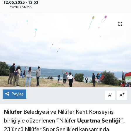
12.05.2025 - 13:53
YAYINLANMA
Sağlık
Siyaset
Spor
Teknoloji
Türkiye
Paylaş
-
+
A
A
Nilüfer
Belediyesi ve Nilüfer Kent Konseyi iş
birliğiyle düzenlenen “Nilüfer
Uçurtma Şenliği
”,
23’üncü Nilüfer Spor Şenlikleri kapsamında