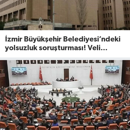
İzmir Büyükşehir Belediyesi’ndeki
yolsuzluk soruşturması! Veli
Ağbaba’nın ağabeyi gözaltında