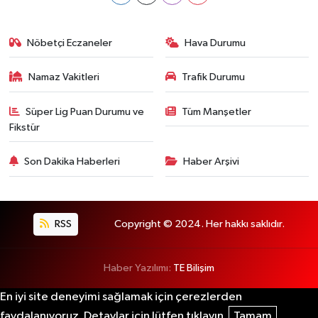
Nöbetçi Eczaneler
Hava Durumu
Namaz Vakitleri
Trafik Durumu
Süper Lig Puan Durumu ve
Tüm Manşetler
Fikstür
Son Dakika Haberleri
Haber Arşivi
RSS
Copyright © 2024. Her hakkı saklıdır.
Haber Yazılımı:
TE Bilişim
En iyi site deneyimi sağlamak için çerezlerden
faydalanıyoruz. Detaylar için lütfen tıklayın.
Tamam