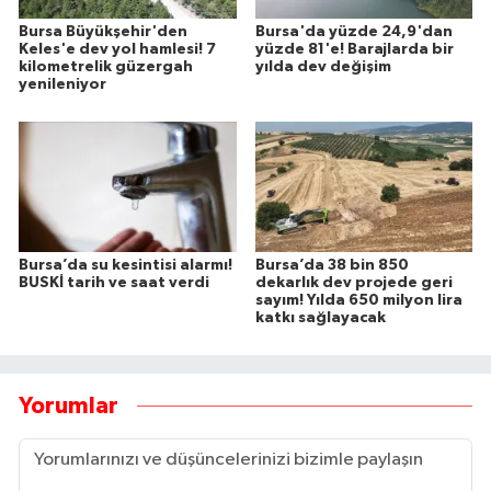
Bursa Büyükşehir'den
Bursa'da yüzde 24,9'dan
Keles'e dev yol hamlesi! 7
yüzde 81'e! Barajlarda bir
kilometrelik güzergah
yılda dev değişim
yenileniyor
Bursa’da su kesintisi alarmı!
Bursa’da 38 bin 850
BUSKİ tarih ve saat verdi
dekarlık dev projede geri
sayım! Yılda 650 milyon lira
katkı sağlayacak
Yorumlar