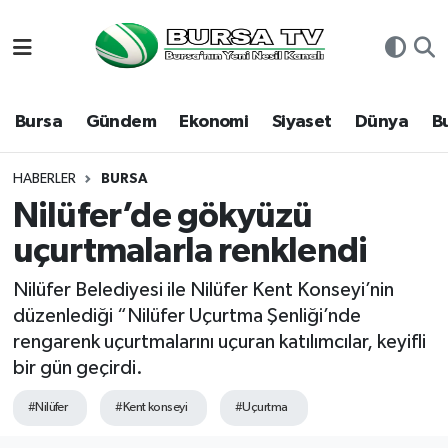
Asayiş
Nöbetçi Eczaneler
Bursa
Gündem
Ekonomi
Siyaset
Dünya
B
Bursa
Hava Durumu
Dünya
Namaz Vakitleri
HABERLER
BURSA
Nilüfer’de gökyüzü
Eğitim
Trafik Durumu
uçurtmalarla renklendi
Ekonomi
Süper Lig Puan Durumu ve Fikstür
Nilüfer Belediyesi ile Nilüfer Kent Konseyi’nin
düzenlediği “Nilüfer Uçurtma Şenliği’nde
Genel
Tüm Manşetler
rengarenk uçurtmalarını uçuran katılımcılar, keyifli
bir gün geçirdi.
Gündem
Son Dakika Haberleri
#Nilüfer
#Kent konseyi
#Uçurtma
Magazin
Haber Arşivi