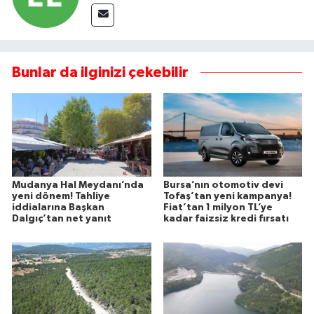
Bunlar da ilginizi çekebilir
Mudanya Hal Meydanı’nda
Bursa’nın otomotiv devi
yeni dönem! Tahliye
Tofaş’tan yeni kampanya!
iddialarına Başkan
Fiat’tan 1 milyon TL’ye
Dalgıç’tan net yanıt
kadar faizsiz kredi fırsatı