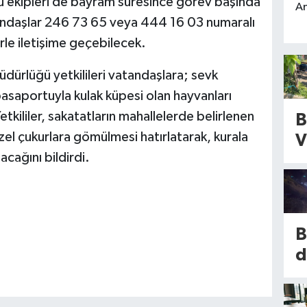
ü ekipleri de bayram süresince görev başında
An
atandaşlar 246 73 65 veya 444 16 03 numaralı
rle iletişime geçebilecek.
Müdürlüğü yetkilileri vatandaşlara; sevk
pasaportuyla kulak küpesi olan hayvanları
tkililer, sakatatların mahallelerde belirlenen
B
zel çukurlara gömülmesi hatırlatarak, kurala
V
cağını bildirdi.
i
k
ı
ş
B
l
d
i
ş
!
a
İ