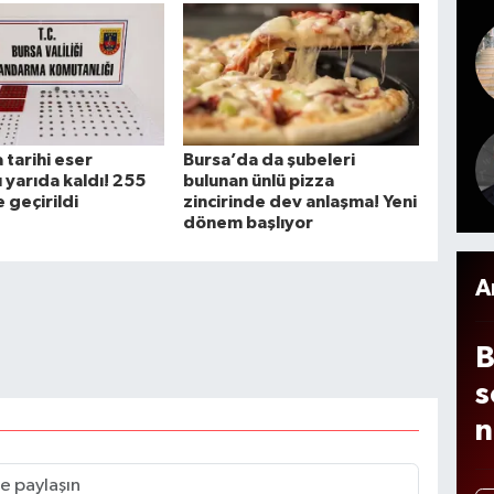
b
2
d
g
l
f
a
 tarihi eser
Bursa’da da şubeleri
ı yarıda kaldı! 255
bulunan ünlü pizza
 geçirildi
zincirinde dev anlaşma! Yeni
dönem başlıyor
A
B
s
n