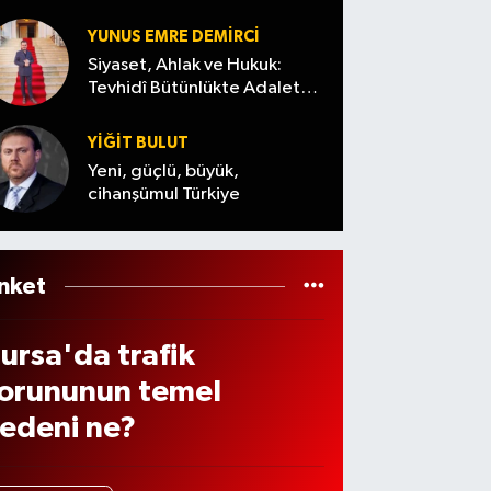
aşla
Meclis
etreli
026
ı
’te
k yol
YUNUS EMRE DEMIRCI
ünce
görüş
yenile
Siyaset, Ahlak ve Hukuk:
 altın
Tevhidî Bütünlükte Adalet
ülece
niyor
Denemesi
iyatl
k
YİĞİT BULUT
rı...
Yeni, güçlü, büyük,
cihanşümul Türkiye
nket
ursa'da trafik
orununun temel
edeni ne?