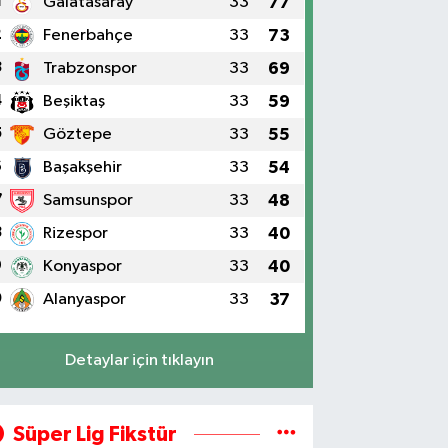
1
Galatasaray
33
77
2
Fenerbahçe
33
73
3
Trabzonspor
33
69
4
Beşiktaş
33
59
5
Göztepe
33
55
6
Başakşehir
33
54
7
Samsunspor
33
48
8
Rizespor
33
40
9
Konyaspor
33
40
0
Alanyaspor
33
37
Detaylar için tıklayın
Süper Lig Fikstür