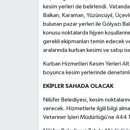
kesim yerleri de belirlendi. Vatanda
Balkan, Karaman, Yüzüncüyıl, Üçevle
bulunan pazar yerleri ile Gölyazı B
konusu noktalarda hijyen koşullarını
gerekli ekipmanları temin edecek v
aralarında kurban kesimi ve satışı is
Kurban Hizmetleri Kesim Yerleri A
boyunca kesim yerlerinde denetimle
EKİPLER SAHADA OLACAK
Nilüfer Belediyesi, kesim noktaları
verecek. Hizmetlerle ilgili bilgi alm
Veteriner İşleri Müdürlüğü’ne 444 1