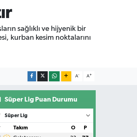
ır
rın sağlıklı ve hijyenik bir
esi, kurban kesim noktalarını
-
+
A
A
Süper Lig Puan Durumu
Süper Lig
#
Takım
O
P