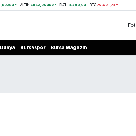
1,60380
6862,09000
14.598,00
79.591,74
ALTIN
BİST
BTC
Fot
Dünya
Bursaspor
Bursa Magazin