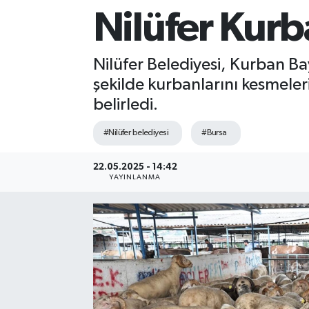
Nilüfer Kurb
Sağlık
Siyaset
Nilüfer Belediyesi, Kurban Bay
şekilde kurbanlarını kesmeleri
Spor
belirledi.
Teknoloji
#Nilüfer belediyesi
#Bursa
Türkiye
22.05.2025 - 14:42
YAYINLANMA