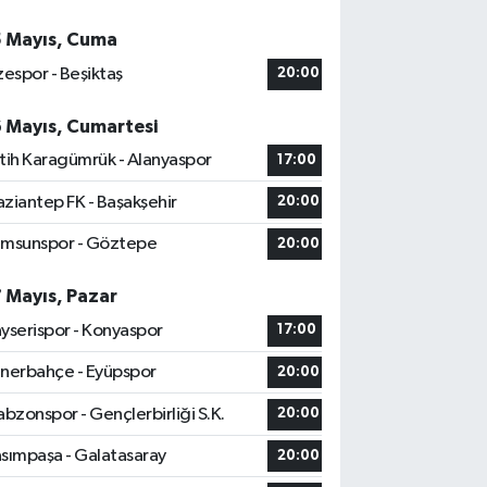
5 Mayıs, Cuma
zespor - Beşiktaş
20:00
6 Mayıs, Cumartesi
tih Karagümrük - Alanyaspor
17:00
ziantep FK - Başakşehir
20:00
msunspor - Göztepe
20:00
7 Mayıs, Pazar
yserispor - Konyaspor
17:00
nerbahçe - Eyüpspor
20:00
abzonspor - Gençlerbirliği S.K.
20:00
sımpaşa - Galatasaray
20:00