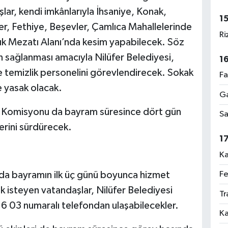
şlar, kendi imkânlarıyla İhsaniye, Konak,
1
r, Fethiye, Beşevler, Çamlıca Mahallelerinde
Ri
alık Mezatı Alanı’nda kesim yapabilecek. Söz
n sağlanması amacıyla Nilüfer Belediyesi,
1
e temizlik personelini görevlendirecek. Sokak
Fa
e yasak olacak.
Ga
lt Komisyonu da bayram süresince dört gün
Sa
rini sürdürecek.
1
Ka
Fe
nda bayramın ilk üç günü boyunca hizmet
ak isteyen vatandaşlar, Nilüfer Belediyesi
Tr
6 03 numaralı telefondan ulaşabilecekler.
Ka