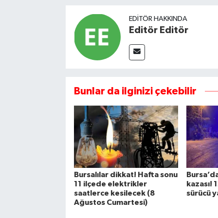
EDITÖR HAKKINDA
Editör Editör
Bunlar da ilginizi çekebilir
Bursalılar dikkat! Hafta sonu
Bursa’da
11 ilçede elektrikler
kazası! 
saatlerce kesilecek (8
sürücü y
Ağustos Cumartesi)