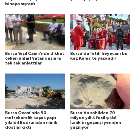
binaya sıçradı
Bursa Yeşil Camii’nde dikkat
Bursa’da fetih heyecanı bu
çeken anlar! Vatandaşlara
kez Keles’te yaşandı!
tek tek anlattılar
Bursa Ovası’nda 90
Bursa’da sahilden 70
metrekarelik kaçak yapı
milyon yıllık fosil çıktı!
yıkıldı! Bodrumdan minik
İznik’in geçmişi yeniden
dostlar çıktı
yazılıyor