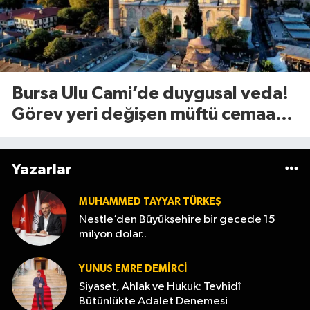
Bursa Ulu Cami’de duygusal veda!
Görev yeri değişen müftü cemaate
böyle seslendi
Yazarlar
MUHAMMED TAYYAR TÜRKEŞ
Nestle’den Büyükşehire bir gecede 15
milyon dolar..
YUNUS EMRE DEMIRCI
Siyaset, Ahlak ve Hukuk: Tevhidî
Bütünlükte Adalet Denemesi