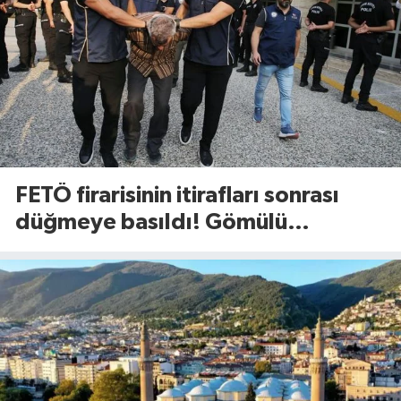
FETÖ firarisinin itirafları sonrası
düğmeye basıldı! Gömülü
mühimmat aranıyor