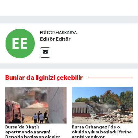
EDITÖR HAKKINDA
Editör Editör
Bunlar da ilginizi çekebilir
Bursa’da 3 katlı
Bursa Orhangazi'de o
apartmanda yangın!
okulda yıkım başladı! Yerine
Depoda başlayan alevler
yenisi yapılıyor