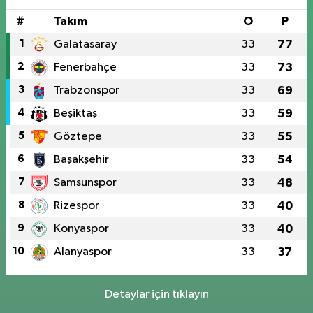
#
Takım
O
P
1
Galatasaray
33
77
2
Fenerbahçe
33
73
3
Trabzonspor
33
69
4
Beşiktaş
33
59
5
Göztepe
33
55
6
Başakşehir
33
54
7
Samsunspor
33
48
8
Rizespor
33
40
9
Konyaspor
33
40
10
Alanyaspor
33
37
Detaylar için tıklayın