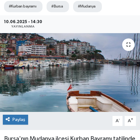
#Kurban bayramı
#Bursa
#Mudanya
Sağlık
10.06.2025 - 14:30
Siyaset
YAYINLANMA
Spor
Teknoloji
Türkiye
Paylaş
-
+
A
A
Bursa'nın Mudanya ilçesi Kurban Bayramı tatilinde