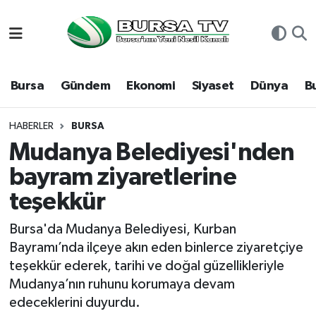
Asayiş
Nöbetçi Eczaneler
Bursa
Gündem
Ekonomi
Siyaset
Dünya
B
Bursa
Hava Durumu
Dünya
Namaz Vakitleri
HABERLER
BURSA
Mudanya Belediyesi'nden
Eğitim
Trafik Durumu
bayram ziyaretlerine
teşekkür
Ekonomi
Süper Lig Puan Durumu ve Fikstür
Bursa'da Mudanya Belediyesi, Kurban
Genel
Tüm Manşetler
Bayramı’nda ilçeye akın eden binlerce ziyaretçiye
teşekkür ederek, tarihi ve doğal güzellikleriyle
Gündem
Son Dakika Haberleri
Mudanya’nın ruhunu korumaya devam
edeceklerini duyurdu.
Magazin
Haber Arşivi