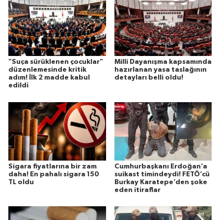
"Suça sürüklenen çocuklar"
Milli Dayanışma kapsamında
düzenlemesinde kritik
hazırlanan yasa taslağının
adım! İlk 2 madde kabul
detayları belli oldu!
edildi
Sigara fiyatlarına bir zam
Cumhurbaşkanı Erdoğan’a
daha! En pahalı sigara 150
suikast timindeydi! FETÖ’cü
TL oldu
Burkay Karatepe’den şoke
eden itiraflar