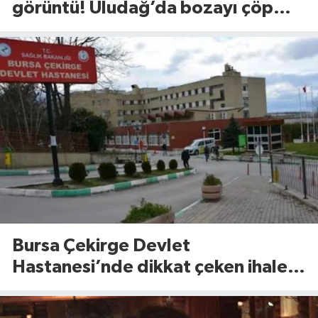
görüntü! Uludağ’da bozayı çöp
konteynerlerini karıştırdı
Bursa Çekirge Devlet
Hastanesi’nde dikkat çeken ihale!
11 kalem tıbbi cihaz için tarih belli
oldu