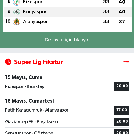
8
Rizespor
33
40
9
Konyaspor
33
40
10
Alanyaspor
33
37
Detaylar için tıklayın
Süper Lig Fikstür
15 Mayıs, Cuma
Rizespor - Beşiktaş
20:00
16 Mayıs, Cumartesi
Fatih Karagümrük - Alanyaspor
17:00
Gaziantep FK - Başakşehir
20:00
Samsunspor - Göztepe
20:00