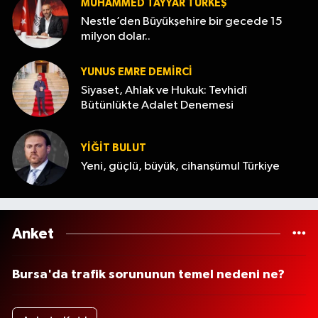
MUHAMMED TAYYAR TÜRKEŞ
Nestle’den Büyükşehire bir gecede 15
milyon dolar..
YUNUS EMRE DEMIRCI
Siyaset, Ahlak ve Hukuk: Tevhidî
Bütünlükte Adalet Denemesi
YİĞİT BULUT
Yeni, güçlü, büyük, cihanşümul Türkiye
Anket
Bursa'da trafik sorununun temel nedeni ne?