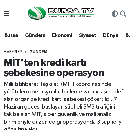
Asayiş
Nöbetçi Eczaneler
Bursa
Gündem
Ekonomi
Siyaset
Dünya
B
Bursa
Hava Durumu
Dünya
Namaz Vakitleri
HABERLER
GÜNDEM
MİT'ten kredi kartı
Eğitim
Trafik Durumu
şebekesine operasyon
Ekonomi
Süper Lig Puan Durumu ve Fikstür
Milli İstihbarat Teşkilatı (MİT) koordinesinde
yürütülen operasyonla, binlerce vatandaşı hedef
Genel
Tüm Manşetler
alan organize kredi kartı şebekesi çökertildi. 7
Haziran gecesi başlayan şüpheli SMS trafiğini
Gündem
Son Dakika Haberleri
takibe alan MİT, siber güvenlik ve mali analiz
birimleriyle düzenlediği operasyonda 3 şüpheliyi
Magazin
Haber Arşivi
gözaltına aldı.