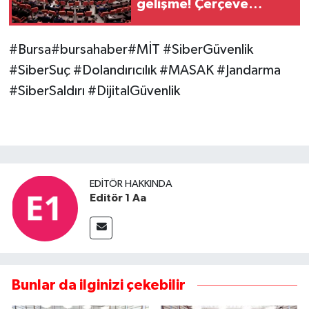
gelişme! Çerçeve
yasanın adı belli oldu
#Bursa#bursahaber#MİT #SiberGüvenlik
#SiberSuç #Dolandırıcılık #MASAK #Jandarma
#SiberSaldırı #DijitalGüvenlik
EDITÖR HAKKINDA
Editör 1 Aa
Bunlar da ilginizi çekebilir