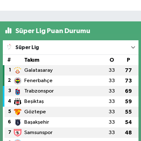
Süper Lig Puan Durumu
Süper Lig
#
Takım
O
P
1
Galatasaray
33
77
2
Fenerbahçe
33
73
3
Trabzonspor
33
69
4
Beşiktaş
33
59
5
Göztepe
33
55
6
Başakşehir
33
54
7
Samsunspor
33
48