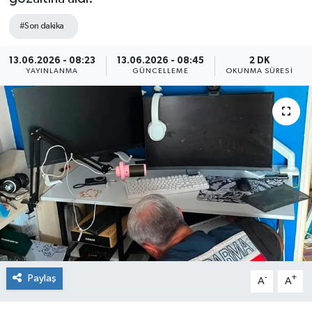
Sağlık
#Son dakika
Siyaset
13.06.2026 - 08:23
13.06.2026 - 08:45
2 DK
YAYINLANMA
GÜNCELLEME
OKUNMA SÜRESI
Spor
Teknoloji
Türkiye
Paylaş
-
+
A
A