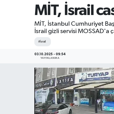
MİT, İsrail 
Sağlık
Siyaset
MİT, İstanbul Cumhuriyet Ba
İsrail gizli servisi MOSSAD'a ç
Spor
#İsrail
Teknoloji
03.10.2025 - 09:54
YAYINLANMA
Türkiye