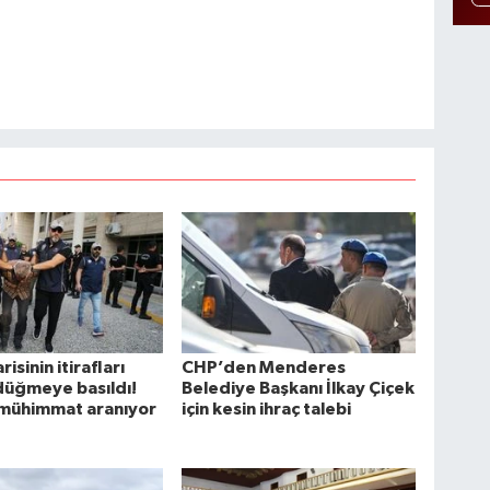
risinin itirafları
CHP’den Menderes
düğmeye basıldı!
Belediye Başkanı İlkay Çiçek
mühimmat aranıyor
için kesin ihraç talebi