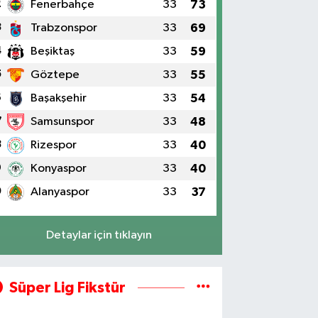
2
Fenerbahçe
33
73
3
Trabzonspor
33
69
4
Beşiktaş
33
59
5
Göztepe
33
55
6
Başakşehir
33
54
7
Samsunspor
33
48
8
Rizespor
33
40
9
Konyaspor
33
40
0
Alanyaspor
33
37
Detaylar için tıklayın
Süper Lig Fikstür