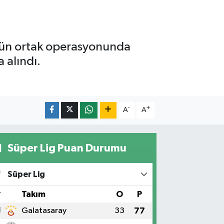
nün ortak operasyonunda
a alındı.
-
+
A
A
Süper Lig Puan Durumu
Süper Lig
#
Takım
O
P
1
Galatasaray
33
77