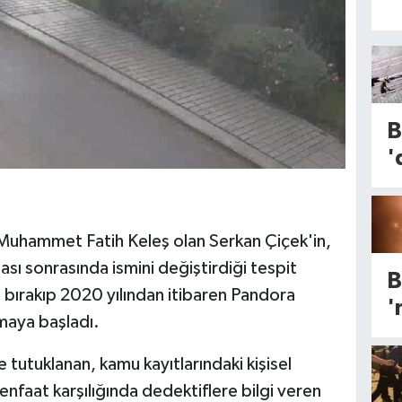
B
'
T
K
v
dı Muhammet Fatih Keleş olan Serkan Çiçek'in,
K
sı sonrasında ismini değiştirdiği tespit
B
A
i bırakıp 2020 yılından itibaren Pandora
'
P
pmaya başladı.
K
a
a
e tutuklanan, kamu kayıtlarındaki kişisel
A
İ
nfaat karşılığında dedektiflere bilgi veren
G