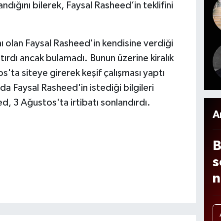
ndığını bilerek, Faysal Rasheed’in teklifini
d
b
y
 olan Faysal Rasheed'in kendisine verdiği
a
tırdı ancak bulamadı. Bunun üzerine kiralık
r
'ta siteye girerek keşif çalışması yaptı
b
a Faysal Rasheed'in istediği bilgileri
a
, 3 Ağustos'ta irtibatı sonlandırdı.
s
A
ı
B
s
n