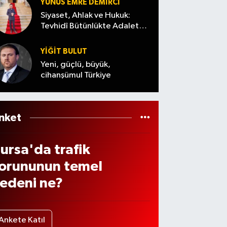
YUNUS EMRE DEMIRCI
a
Siyaset, Ahlak ve Hukuk:
aşla
Tevhidî Bütünlükte Adalet
Denemesi
an
YİĞİT BULUT
levle
Yeni, güçlü, büyük,
cihanşümul Türkiye
inay
ıçrad
nket
ursa'da trafik
orununun temel
edeni ne?
Ankete Katıl