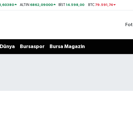
1,60380
6862,09000
14.598,00
79.591,74
ALTIN
BİST
BTC
Fot
Dünya
Bursaspor
Bursa Magazin