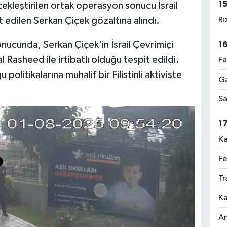
1
leştirilen ortak operasyon sonucu İsrail
Ri
it edilen Serkan Çiçek gözaltına alındı.
sonucunda, Serkan Çiçek'in İsrail Çevrimiçi
1
asheed ile irtibatlı olduğu tespit edildi.
Fa
politikalarına muhalif bir Filistinli aktiviste
Ga
Sa
1
Ka
Fe
Tr
Ka
An