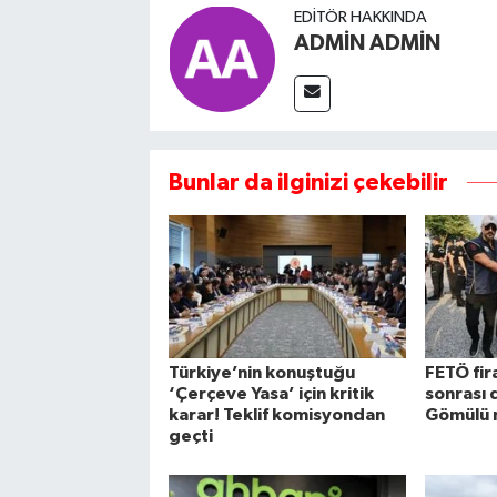
EDITÖR HAKKINDA
ADMİN ADMİN
Bunlar da ilginizi çekebilir
Türkiye’nin konuştuğu
FETÖ fira
‘Çerçeve Yasa’ için kritik
sonrası 
karar! Teklif komisyondan
Gömülü 
geçti