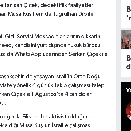
d
 tanışan Çiçek, dedektiflik faaliyetleri
B
Ç
nan Musa Kuş hem de Tuğrulhan Dip ile
'
Y
A
n
ü
l Gizli Servisi Mossad ajanlarının dikkatini
S
S
ed, kendisini yurt dışında hukuk bürosu
r
ı
muz'da WhatsApp üzerinden Serkan Çiçek ile
B
O
d
k
k
aşakşehir'de yaşayan İsrail'in Orta Doğu
K
a
ktiviste yönelik 4 günlük takip çalışması talep
ı
Y
rkan Çiçek'e 1 Ağustos'ta 4 bin dolar
a
tı.
y
dığında Filistinli bir aktivist olduğunu
n
k aldığı Musa Kuş'un İsrail'e çalışması
D