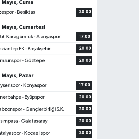
5 Mayıs, Cuma
zespor - Beşiktaş
20:00
6 Mayıs, Cumartesi
tih Karagümrük - Alanyaspor
17:00
ziantep FK - Başakşehir
20:00
msunspor - Göztepe
20:00
7 Mayıs, Pazar
yserispor - Konyaspor
17:00
nerbahçe - Eyüpspor
20:00
abzonspor - Gençlerbirliği S.K.
20:00
sımpaşa - Galatasaray
20:00
talyaspor - Kocaelispor
20:00