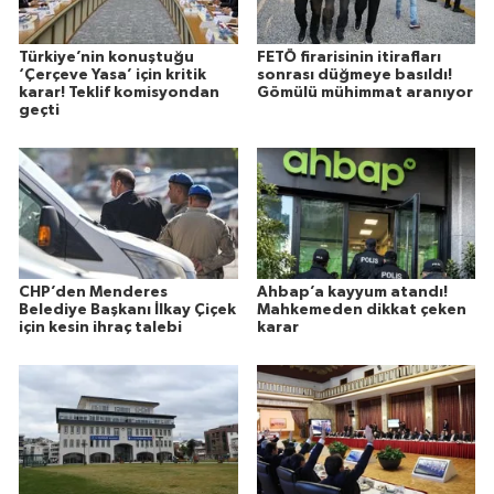
Türkiye’nin konuştuğu
FETÖ firarisinin itirafları
‘Çerçeve Yasa’ için kritik
sonrası düğmeye basıldı!
karar! Teklif komisyondan
Gömülü mühimmat aranıyor
geçti
CHP’den Menderes
Ahbap’a kayyum atandı!
Belediye Başkanı İlkay Çiçek
Mahkemeden dikkat çeken
için kesin ihraç talebi
karar