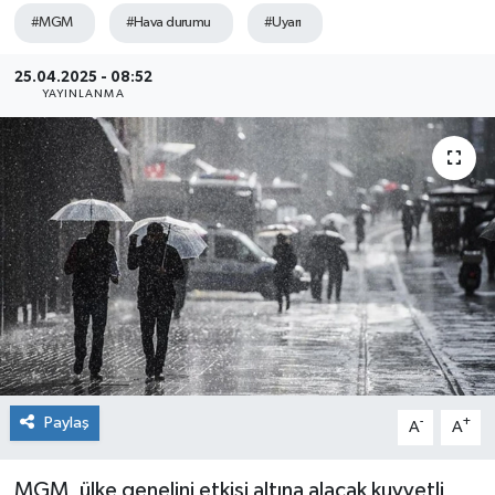
#MGM
#Hava durumu
#Uyarı
Sağlık
25.04.2025 - 08:52
Siyaset
YAYINLANMA
Spor
Teknoloji
Türkiye
Paylaş
-
+
A
A
MGM, ülke genelini etkisi altına alacak kuvvetli