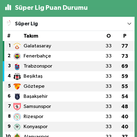
Süper Lig Puan Durumu
Süper Lig
#
Takım
O
P
1
Galatasaray
33
77
2
Fenerbahçe
33
73
3
Trabzonspor
33
69
4
Beşiktaş
33
59
5
Göztepe
33
55
6
Başakşehir
33
54
7
Samsunspor
33
48
8
Rizespor
33
40
9
Konyaspor
33
40
10
Alanyaspor
33
37