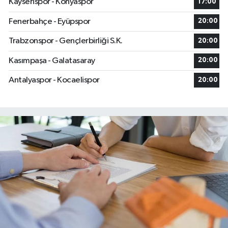
Kayserispor - Konyaspor
17:00
Fenerbahçe - Eyüpspor
20:00
Trabzonspor - Gençlerbirliği S.K.
20:00
Kasımpaşa - Galatasaray
20:00
Antalyaspor - Kocaelispor
20:00