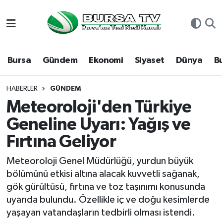
Asayiş
Nöbetçi Eczaneler
Bursa
Gündem
Ekonomi
Siyaset
Dünya
B
Bursa
Hava Durumu
Dünya
Namaz Vakitleri
HABERLER
GÜNDEM
Meteoroloji'den Türkiye
Eğitim
Trafik Durumu
Geneline Uyarı: Yağış ve
Fırtına Geliyor
Ekonomi
Süper Lig Puan Durumu ve Fikstür
Meteoroloji Genel Müdürlüğü, yurdun büyük
Genel
Tüm Manşetler
bölümünü etkisi altına alacak kuvvetli sağanak,
gök gürültüsü, fırtına ve toz taşınımı konusunda
Gündem
Son Dakika Haberleri
uyarıda bulundu. Özellikle iç ve doğu kesimlerde
yaşayan vatandaşların tedbirli olması istendi.
Magazin
Haber Arşivi