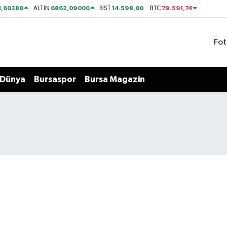
1,60380
6862,09000
14.598,00
79.591,74
ALTIN
BİST
BTC
Fot
Dünya
Bursaspor
Bursa Magazin