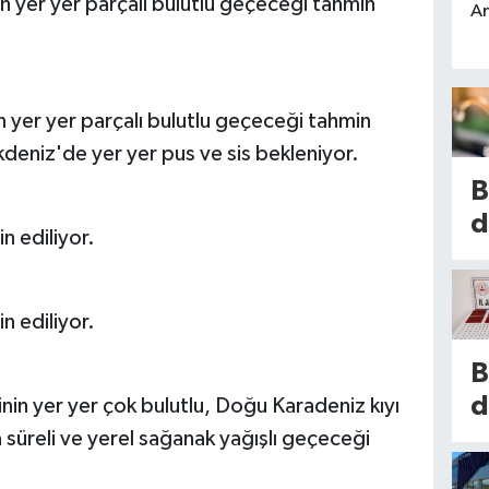
in yer yer parçalı bulutlu geçeceği tahmin
An
n yer yer parçalı bulutlu geçeceği tahmin
deniz'de yer yer pus ve sis bekleniyor.
B
d
n ediliyor.
h
s
2
n ediliyor.
i
B
s
d
inin yer yer çok bulutlu, Doğu Karadeniz kıyı
k
t
sa süreli ve yerel sağanak yağışlı geçeceği
is
e
E