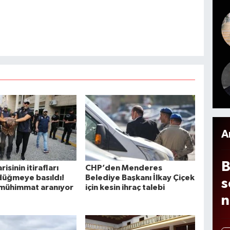
y
d
e
m
c
a
b
s
d
A
B
risinin itirafları
CHP’den Menderes
düğmeye basıldı!
Belediye Başkanı İlkay Çiçek
s
mühimmat aranıyor
için kesin ihraç talebi
n