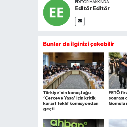
EDITÖR HAKKINDA
Editör Editör
Bunlar da ilginizi çekebilir
Türkiye’nin konuştuğu
FETÖ fira
‘Çerçeve Yasa’ için kritik
sonrası 
karar! Teklif komisyondan
Gömülü 
geçti