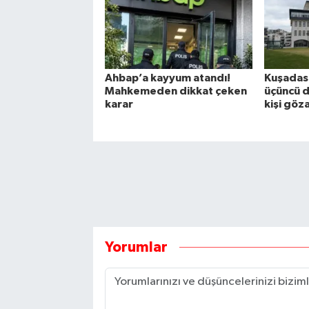
Ahbap’a kayyum atandı!
Kuşadası
Mahkemeden dikkat çeken
üçüncü d
karar
kişi göz
Yorumlar