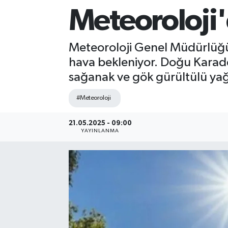
Meteoroloji'
Sağlık
Siyaset
Meteoroloji Genel Müdürlüğü'
hava bekleniyor. Doğu Karade
Spor
sağanak ve gök gürültülü yağı
Teknoloji
#Meteoroloji
Türkiye
21.05.2025 - 09:00
YAYINLANMA