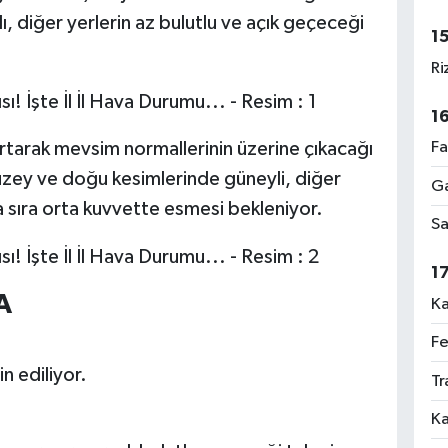
ı, diğer yerlerin az bulutlu ve açık geçeceği
1
Ri
1
artarak mevsim normallerinin üzerine çıkacağı
Fa
uzey ve doğu kesimlerinde güneyli, diğer
Ga
a sıra orta kuvvette esmesi bekleniyor.
Sa
1
A
Ka
Fe
n ediliyor.
Tr
Ka