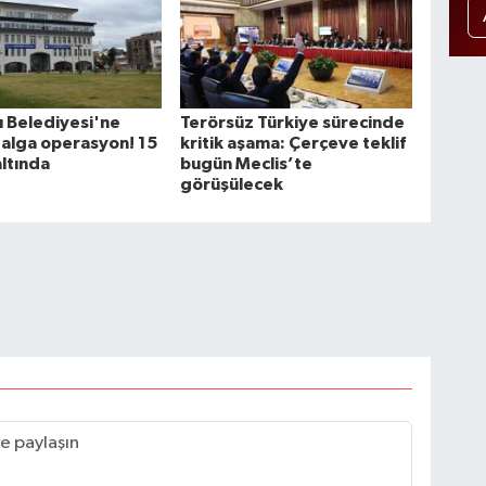
 Belediyesi'ne
Terörsüz Türkiye sürecinde
alga operasyon! 15
kritik aşama: Çerçeve teklif
altında
bugün Meclis’te
görüşülecek