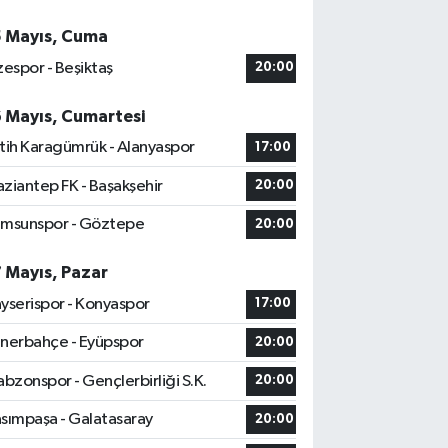
5 Mayıs, Cuma
zespor - Beşiktaş
20:00
6 Mayıs, Cumartesi
tih Karagümrük - Alanyaspor
17:00
ziantep FK - Başakşehir
20:00
msunspor - Göztepe
20:00
7 Mayıs, Pazar
yserispor - Konyaspor
17:00
nerbahçe - Eyüpspor
20:00
abzonspor - Gençlerbirliği S.K.
20:00
sımpaşa - Galatasaray
20:00