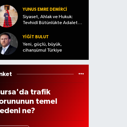
anlaşt
mühi
eri
ı
mmat
YUNUS EMRE DEMIRCI
eğiş
aranıy
Siyaset, Ahlak ve Hukuk:
n
Tevhidî Bütünlükte Adalet
or
Denemesi
üftü
YİĞİT BULUT
ema
Yeni, güçlü, büyük,
te
cihanşümul Türkiye
öyle
eslen
i
nket
ursa'da trafik
orununun temel
edeni ne?