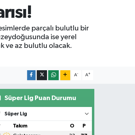
rısı!
simlerde parçalı bulutlu bir
uzeydoğusunda ise yerel
k ve az bulutlu olacak.
-
+
A
A
Süper Lig Puan Durumu
Süper Lig
#
Takım
O
P