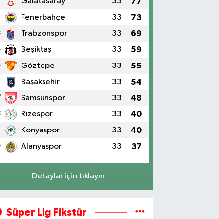
1
Galatasaray
33
77
2
Fenerbahçe
33
73
3
Trabzonspor
33
69
4
Beşiktaş
33
59
5
Göztepe
33
55
6
Başakşehir
33
54
7
Samsunspor
33
48
8
Rizespor
33
40
9
Konyaspor
33
40
0
Alanyaspor
33
37
Detaylar için tıklayın
Süper Lig Fikstür