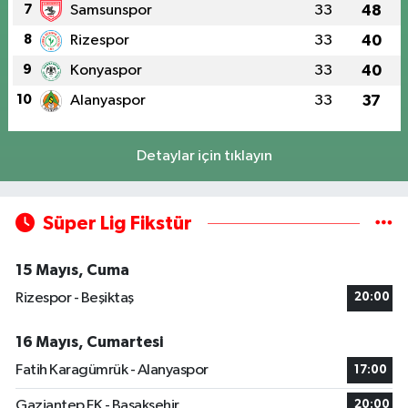
7
Samsunspor
33
48
8
Rizespor
33
40
9
Konyaspor
33
40
10
Alanyaspor
33
37
Detaylar için tıklayın
Süper Lig Fikstür
15 Mayıs, Cuma
Rizespor - Beşiktaş
20:00
16 Mayıs, Cumartesi
Fatih Karagümrük - Alanyaspor
17:00
Gaziantep FK - Başakşehir
20:00