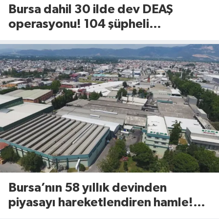
Bursa dahil 30 ilde dev DEAŞ
operasyonu! 104 şüpheli
gözaltında
Bursa’nın 58 yıllık devinden
piyasayı hareketlendiren hamle!
Yeni ürünü 81 ilde raflara çıktı