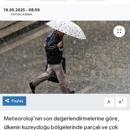
Sağlık
19.05.2025 - 08:59
YAYINLANMA
Siyaset
Spor
Teknoloji
Türkiye
Paylaş
-
+
A
A
Meteoroloji'nin son değerlendirmelerine göre,
ülkenin kuzeydoğu bölgelerinde parçalı ve çok