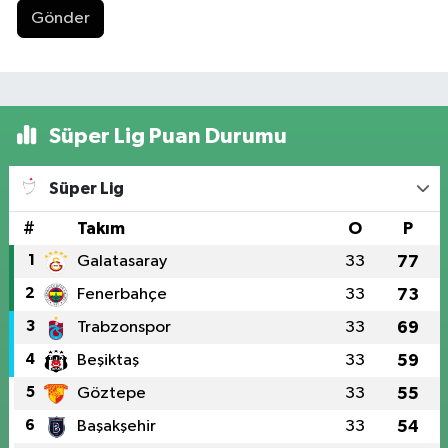
Gönder
Süper Lig Puan Durumu
Süper Lig
#
Takım
O
P
1
Galatasaray
33
77
2
Fenerbahçe
33
73
3
Trabzonspor
33
69
4
Beşiktaş
33
59
5
Göztepe
33
55
6
Başakşehir
33
54