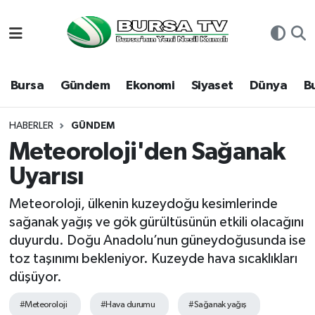
Asayiş
Nöbetçi Eczaneler
Bursa
Gündem
Ekonomi
Siyaset
Dünya
B
Bursa
Hava Durumu
Dünya
Namaz Vakitleri
HABERLER
GÜNDEM
Meteoroloji'den Sağanak
Eğitim
Trafik Durumu
Uyarısı
Ekonomi
Süper Lig Puan Durumu ve Fikstür
Meteoroloji, ülkenin kuzeydoğu kesimlerinde
sağanak yağış ve gök gürültüsünün etkili olacağını
Genel
Tüm Manşetler
duyurdu. Doğu Anadolu’nun güneydoğusunda ise
toz taşınımı bekleniyor. Kuzeyde hava sıcaklıkları
Gündem
Son Dakika Haberleri
düşüyor.
Magazin
Haber Arşivi
#Meteoroloji
#Hava durumu
#Sağanak yağış