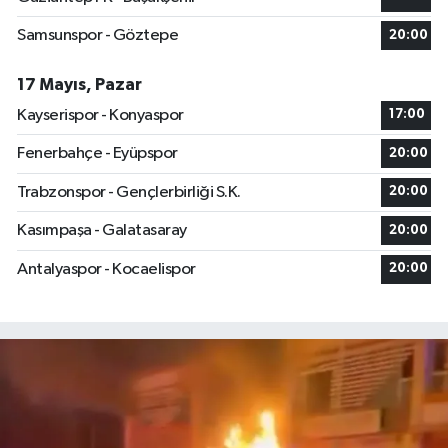
Samsunspor - Göztepe
20:00
17 Mayıs, Pazar
Kayserispor - Konyaspor
17:00
Fenerbahçe - Eyüpspor
20:00
Trabzonspor - Gençlerbirliği S.K.
20:00
Kasımpaşa - Galatasaray
20:00
Antalyaspor - Kocaelispor
20:00