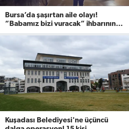
Bursa’da şaşırtan aile olayı!
“Babamız bizi vuracak” ihbarının
altından bakın ne çıktı
Kuşadası Belediyesi'ne üçüncü
dalga operasyon! 15 kişi