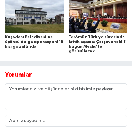
Kuşadası Belediyesi'ne
Terörsüz Türkiye sürecinde
üçüncü dalga operasyon! 15
kritik aşama: Çerçeve teklif
kişi gözaltında
bugün Meclis’te
görüşülecek
Yorumlar