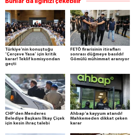
Bunlar da ilginizi çekebilir
Türkiye’nin konuştuğu
FETÖ firarisinin itirafları
‘Çerçeve Yasa’ için kritik
sonrası düğmeye basıldı!
karar! Teklif komisyondan
Gömülü mühimmat aranıyor
geçti
CHP’den Menderes
Ahbap’a kayyum atandı!
Belediye Başkanı İlkay Çiçek
Mahkemeden dikkat çeken
için kesin ihraç talebi
karar