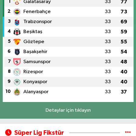
1
Galatasaray
33
77
2
Fenerbahçe
33
73
3
Trabzonspor
33
69
4
Beşiktaş
33
59
5
Göztepe
33
55
6
Başakşehir
33
54
7
Samsunspor
33
48
8
Rizespor
33
40
9
Konyaspor
33
40
10
Alanyaspor
33
37
Detaylar için tıklayın
Süper Lig Fikstür