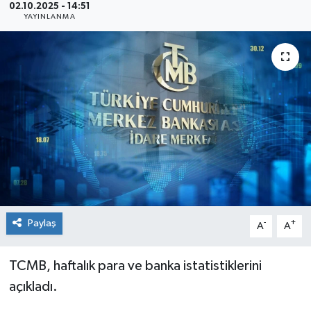
02.10.2025 - 14:51
YAYINLANMA
Sağlık
Siyaset
Spor
Teknoloji
Türkiye
Paylaş
-
+
A
A
TCMB, haftalık para ve banka istatistiklerini
açıkladı.