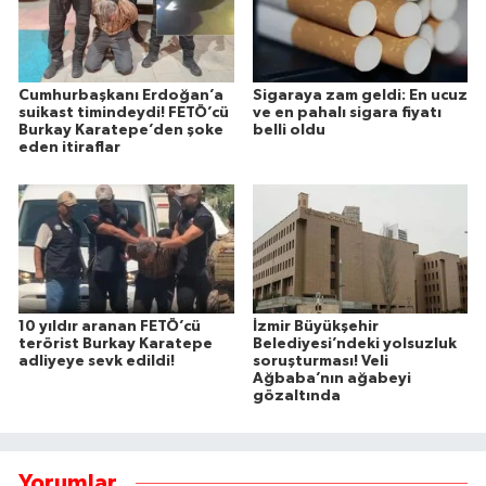
Cumhurbaşkanı Erdoğan’a
Sigaraya zam geldi: En ucuz
suikast timindeydi! FETÖ’cü
ve en pahalı sigara fiyatı
Burkay Karatepe’den şoke
belli oldu
eden itiraflar
10 yıldır aranan FETÖ’cü
İzmir Büyükşehir
terörist Burkay Karatepe
Belediyesi’ndeki yolsuzluk
adliyeye sevk edildi!
soruşturması! Veli
Ağbaba’nın ağabeyi
gözaltında
Yorumlar