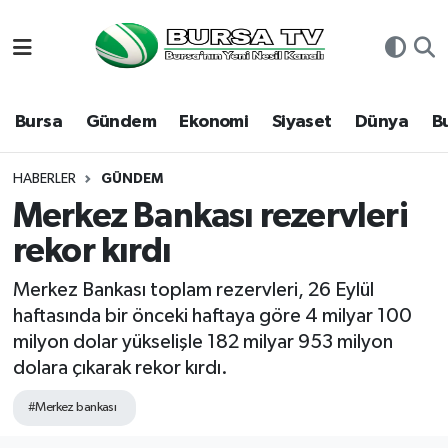
Asayiş
Nöbetçi Eczaneler
Bursa
Gündem
Ekonomi
Siyaset
Dünya
B
Bursa
Hava Durumu
Dünya
Namaz Vakitleri
HABERLER
GÜNDEM
Merkez Bankası rezervleri
Eğitim
Trafik Durumu
rekor kırdı
Ekonomi
Süper Lig Puan Durumu ve Fikstür
Merkez Bankası toplam rezervleri, 26 Eylül
haftasında bir önceki haftaya göre 4 milyar 100
Genel
Tüm Manşetler
milyon dolar yükselişle 182 milyar 953 milyon
dolara çıkarak rekor kırdı.
Gündem
Son Dakika Haberleri
#Merkez bankası
Magazin
Haber Arşivi