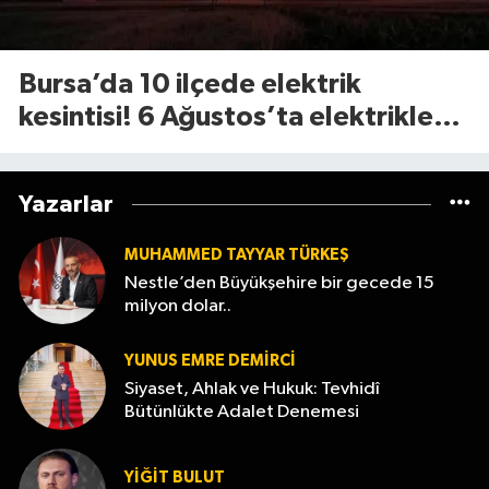
Bursa’da 10 ilçede elektrik
kesintisi! 6 Ağustos’ta elektrikler
ne zaman gelecek?
Yazarlar
MUHAMMED TAYYAR TÜRKEŞ
Nestle’den Büyükşehire bir gecede 15
milyon dolar..
YUNUS EMRE DEMIRCI
Siyaset, Ahlak ve Hukuk: Tevhidî
Bütünlükte Adalet Denemesi
YİĞİT BULUT