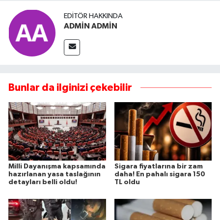
EDITÖR HAKKINDA
ADMİN ADMİN
Bunlar da ilginizi çekebilir
Milli Dayanışma kapsamında
Sigara fiyatlarına bir zam
hazırlanan yasa taslağının
daha! En pahalı sigara 150
detayları belli oldu!
TL oldu