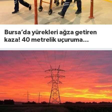
Bursa’da yürekleri ağza getiren
kaza! 40 metrelik uçuruma
yuvarlandılar