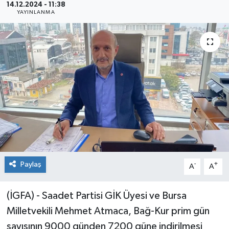
14.12.2024 - 11:38
YAYINLANMA
Sağlık
Siyaset
Spor
Teknoloji
Türkiye
Paylaş
-
+
A
A
(İGFA) - Saadet Partisi GİK Üyesi ve Bursa
Milletvekili Mehmet Atmaca, Bağ-Kur prim gün
sayısının 9000 günden 7200 güne indirilmesi