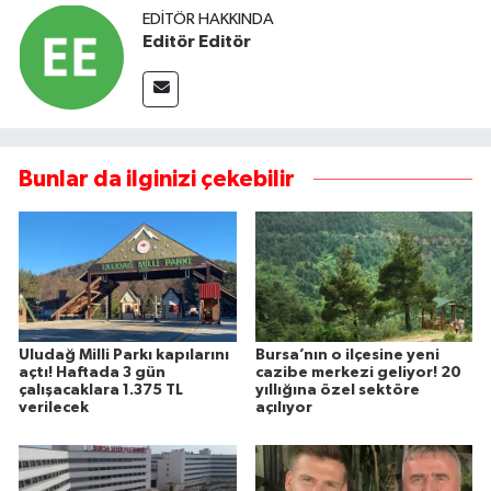
EDITÖR HAKKINDA
Editör Editör
Bunlar da ilginizi çekebilir
Uludağ Milli Parkı kapılarını
Bursa’nın o ilçesine yeni
açtı! Haftada 3 gün
cazibe merkezi geliyor! 20
çalışacaklara 1.375 TL
yıllığına özel sektöre
verilecek
açılıyor