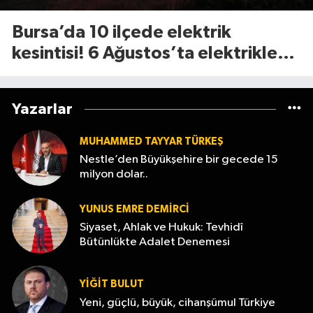
Bursa’da 10 ilçede elektrik
kesintisi! 6 Ağustos’ta elektrikler
ne zaman gelecek?
Yazarlar
MUHAMMED TAYYAR TÜRKEŞ
Nestle’den Büyükşehire bir gecede 15
milyon dolar..
YUNUS EMRE DEMIRCI
Siyaset, Ahlak ve Hukuk: Tevhidî
Bütünlükte Adalet Denemesi
YİĞİT BULUT
Yeni, güçlü, büyük, cihanşümul Türkiye