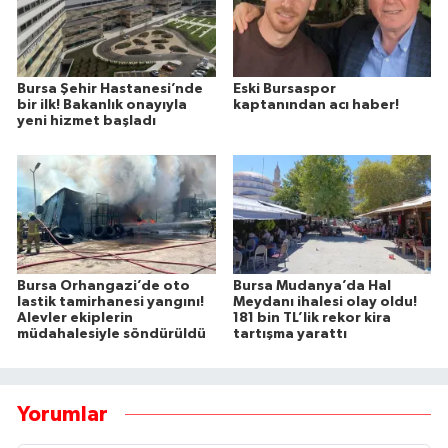
Bursa Şehir Hastanesi’nde
Eski Bursaspor
bir ilk! Bakanlık onayıyla
kaptanından acı haber!
yeni hizmet başladı
Bursa Orhangazi’de oto
Bursa Mudanya’da Hal
lastik tamirhanesi yangını!
Meydanı ihalesi olay oldu!
Alevler ekiplerin
181 bin TL’lik rekor kira
müdahalesiyle söndürüldü
tartışma yarattı
Yorumlar