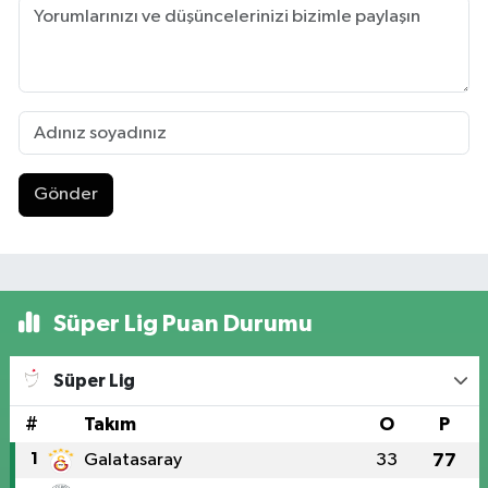
Gönder
Süper Lig Puan Durumu
Süper Lig
#
Takım
O
P
1
Galatasaray
33
77