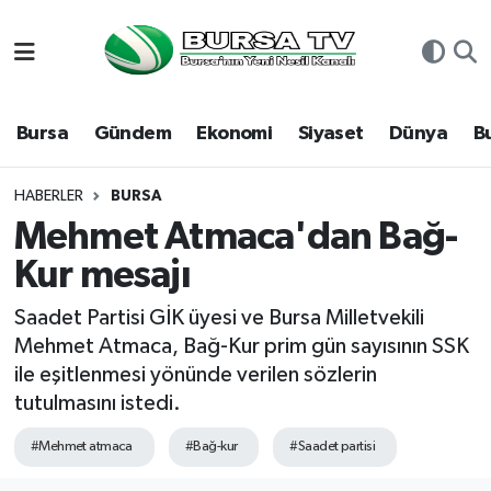
Asayiş
Nöbetçi Eczaneler
Bursa
Gündem
Ekonomi
Siyaset
Dünya
B
Bursa
Hava Durumu
Dünya
Namaz Vakitleri
HABERLER
BURSA
Mehmet Atmaca'dan Bağ-
Eğitim
Trafik Durumu
Kur mesajı
Ekonomi
Süper Lig Puan Durumu ve Fikstür
Saadet Partisi GİK üyesi ve Bursa Milletvekili
Mehmet Atmaca, Bağ-Kur prim gün sayısının SSK
Genel
Tüm Manşetler
ile eşitlenmesi yönünde verilen sözlerin
tutulmasını istedi.
Gündem
Son Dakika Haberleri
#Mehmet atmaca
#Bağ-kur
#Saadet partisi
Magazin
Haber Arşivi