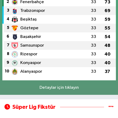
2
Fenerbahçe
33
73
3
Trabzonspor
33
69
4
Beşiktaş
33
59
5
Göztepe
33
55
6
Başakşehir
33
54
7
Samsunspor
33
48
8
Rizespor
33
40
9
Konyaspor
33
40
10
Alanyaspor
33
37
Detaylar için tıklayın
Süper Lig Fikstür