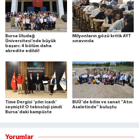
Bursa Uludağ
Milyonların gözü kritik AYT
Üniversitesi’nde büyük
sınavında
başarı: 4 bölüm daha
akredite edildi!
Time Dergisi 'yılın icadı'
BUÜ'de bilim ve sanat "Atın
seçmişti! O teknoloji şimdi
Asaletinde" buluştu
Bursa'daki kampüste
Yorumlar