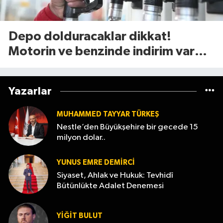
Depo dolduracaklar dikkat!
Motorin ve benzinde indirim var
mı? (7 Ağustos 2026
Yazarlar
MUHAMMED TAYYAR TÜRKEŞ
Nestle’den Büyükşehire bir gecede 15
milyon dolar..
YUNUS EMRE DEMIRCI
Siyaset, Ahlak ve Hukuk: Tevhidî
Bütünlükte Adalet Denemesi
YİĞİT BULUT