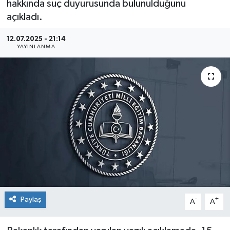
hakkında suç duyurusunda bulunulduğunu
açıkladı.
Sağlık
12.07.2025 - 21:14
Siyaset
YAYINLANMA
Spor
Teknoloji
Türkiye
Paylaş
-
+
A
A