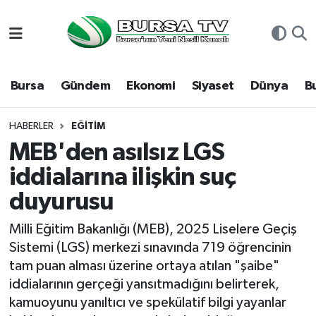
Asayiş
Nöbetçi Eczaneler
Bursa
Gündem
Ekonomi
Siyaset
Dünya
B
Bursa
Hava Durumu
Dünya
Namaz Vakitleri
HABERLER
EĞITIM
MEB'den asılsız LGS
Eğitim
Trafik Durumu
iddialarına ilişkin suç
duyurusu
Ekonomi
Süper Lig Puan Durumu ve Fikstür
Milli Eğitim Bakanlığı (MEB), 2025 Liselere Geçiş
Genel
Tüm Manşetler
Sistemi (LGS) merkezi sınavında 719 öğrencinin
tam puan alması üzerine ortaya atılan "şaibe"
Gündem
Son Dakika Haberleri
iddialarının gerçeği yansıtmadığını belirterek,
kamuoyunu yanıltıcı ve spekülatif bilgi yayanlar
Magazin
Haber Arşivi