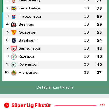
1
Galatasaray
33
77
2
Fenerbahçe
33
73
3
Trabzonspor
33
69
4
Beşiktaş
33
59
5
Göztepe
33
55
6
Başakşehir
33
54
7
Samsunspor
33
48
8
Rizespor
33
40
9
Konyaspor
33
40
10
Alanyaspor
33
37
Detaylar için tıklayın
Süper Lig Fikstür