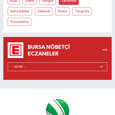
Kula
Salihli
Sarıgöl
Saruhanlı
Şehzadeler
Selendi
Soma
Turgutlu
Yunusemre
BURSA NÖBETÇI
ECZANELER