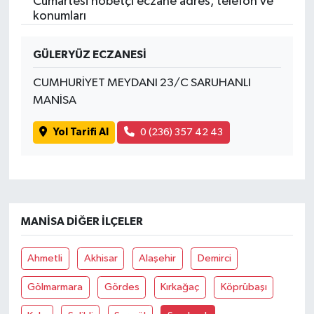
Cumartesi nöbetçi eczane adres, telefon ve
konumları
GÜLERYÜZ ECZANESİ
CUMHURİYET MEYDANI 23/C SARUHANLI
MANİSA
Yol Tarifi Al
0 (236) 357 42 43
MANISA DIĞER İLÇELER
Ahmetli
Akhisar
Alaşehir
Demirci
Gölmarmara
Gördes
Kırkağaç
Köprübaşı