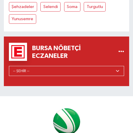
Şehzadeler
Selendi
Soma
Turgutlu
Yunusemre
BURSA NÖBETÇI
ECZANELER