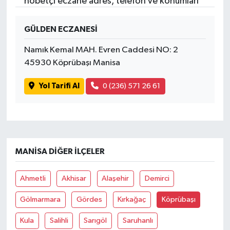
nöbetçi eczane adres, telefon ve konumları
GÜLDEN ECZANESİ
Namık Kemal MAH. Evren Caddesi NO: 2
45930 Köprübaşı Manisa
Yol Tarifi Al
0 (236) 571 26 61
MANISA DIĞER İLÇELER
Ahmetli
Akhisar
Alaşehir
Demirci
Gölmarmara
Gördes
Kırkağaç
Köprübaşı
Kula
Salihli
Sarıgöl
Saruhanlı