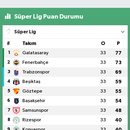
Süper Lig Puan Durumu
Süper Lig
#
Takım
O
P
1
Galatasaray
33
77
2
Fenerbahçe
33
73
3
Trabzonspor
33
69
4
Beşiktaş
33
59
5
Göztepe
33
55
6
Başakşehir
33
54
7
Samsunspor
33
48
8
Rizespor
33
40
9
Konyaspor
33
40