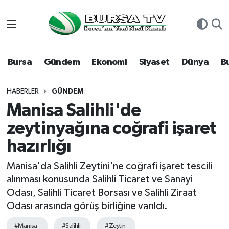
Asayiş
Nöbetçi Eczaneler
Bursa
Gündem
Ekonomi
Siyaset
Dünya
B
Bursa
Hava Durumu
Dünya
Namaz Vakitleri
HABERLER
GÜNDEM
Manisa Salihli'de
Eğitim
Trafik Durumu
zeytinyağına coğrafi işaret
hazırlığı
Ekonomi
Süper Lig Puan Durumu ve Fikstür
Manisa'da Salihli Zeytini'ne coğrafi işaret tescili
Genel
Tüm Manşetler
alınması konusunda Salihli Ticaret ve Sanayi
Odası, Salihli Ticaret Borsası ve Salihli Ziraat
Gündem
Son Dakika Haberleri
Odası arasında görüş birliğine varıldı.
Magazin
Haber Arşivi
#Manisa
#Salihli
#Zeytin