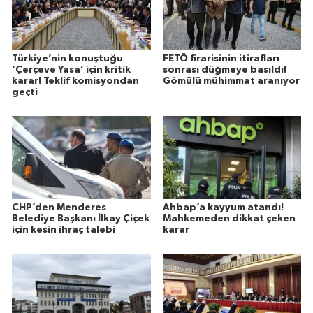
Türkiye’nin konuştuğu
FETÖ firarisinin itirafları
‘Çerçeve Yasa’ için kritik
sonrası düğmeye basıldı!
karar! Teklif komisyondan
Gömülü mühimmat aranıyor
geçti
CHP’den Menderes
Ahbap’a kayyum atandı!
Belediye Başkanı İlkay Çiçek
Mahkemeden dikkat çeken
için kesin ihraç talebi
karar