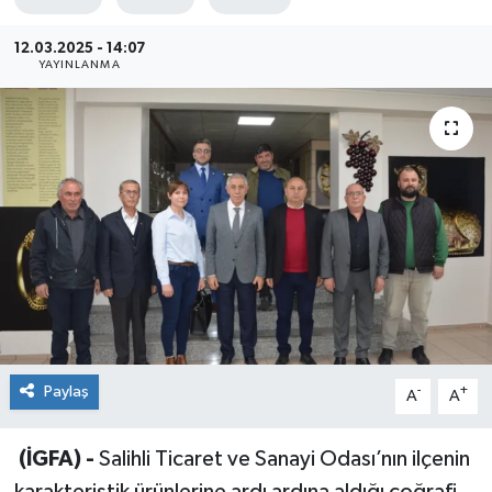
Sağlık
12.03.2025 - 14:07
YAYINLANMA
Siyaset
Spor
Teknoloji
Türkiye
Paylaş
-
+
A
A
(İGFA) -
Salihli Ticaret ve Sanayi Odası’nın ilçenin
karakteristik ürünlerine ardı ardına aldığı coğrafi