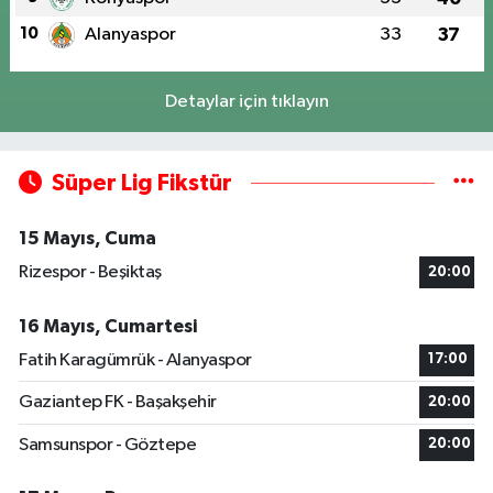
10
Alanyaspor
33
37
Detaylar için tıklayın
Süper Lig Fikstür
15 Mayıs, Cuma
Rizespor - Beşiktaş
20:00
16 Mayıs, Cumartesi
Fatih Karagümrük - Alanyaspor
17:00
Gaziantep FK - Başakşehir
20:00
Samsunspor - Göztepe
20:00