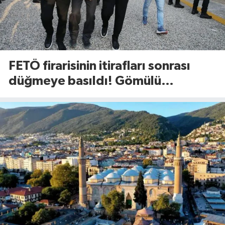
FETÖ firarisinin itirafları sonrası
düğmeye basıldı! Gömülü
mühimmat aranıyor