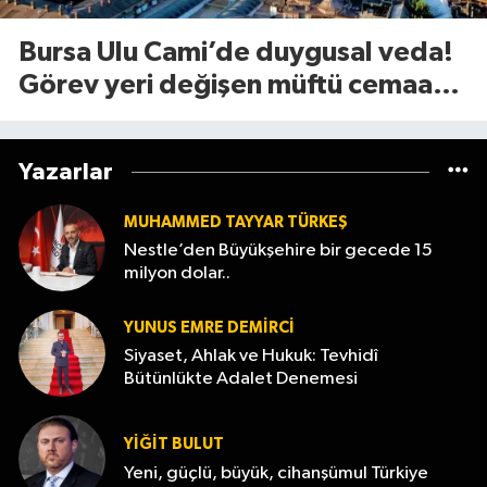
Bursa Ulu Cami’de duygusal veda!
Görev yeri değişen müftü cemaate
böyle seslendi
Yazarlar
MUHAMMED TAYYAR TÜRKEŞ
Nestle’den Büyükşehire bir gecede 15
milyon dolar..
YUNUS EMRE DEMIRCI
Siyaset, Ahlak ve Hukuk: Tevhidî
Bütünlükte Adalet Denemesi
YİĞİT BULUT
Yeni, güçlü, büyük, cihanşümul Türkiye