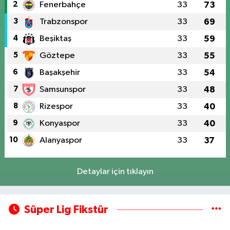
2
Fenerbahçe
33
73
3
Trabzonspor
33
69
4
Beşiktaş
33
59
5
Göztepe
33
55
6
Başakşehir
33
54
7
Samsunspor
33
48
8
Rizespor
33
40
9
Konyaspor
33
40
10
Alanyaspor
33
37
Detaylar için tıklayın
Süper Lig Fikstür