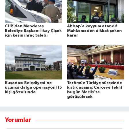
CHP’den Menderes
Ahbap’a kayyum atandı!
Belediye Başkanı İlkay Çiçek
Mahkemeden dikkat çeken
için kesin ihraç talebi
karar
Kuşadası Belediyesi'ne
Terörsüz Türkiye sürecinde
üçüncü dalga operasyon! 15
kritik aşama: Çerçeve teklif
kişi gözaltında
bugün Meclis’te
görüşülecek
Yorumlar