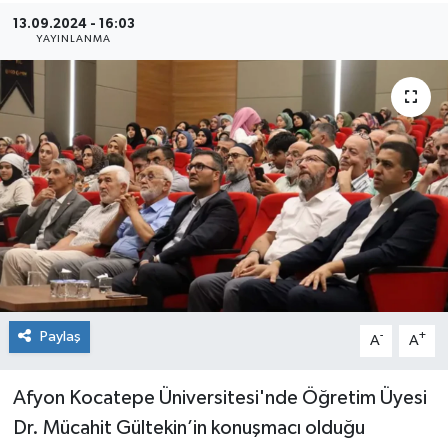
13.09.2024 - 16:03
Sağlık
YAYINLANMA
Siyaset
Spor
Teknoloji
Türkiye
Paylaş
-
+
A
A
Afyon Kocatepe Üniversitesi'nde Öğretim Üyesi
Dr. Mücahit Gültekin’in konuşmacı olduğu