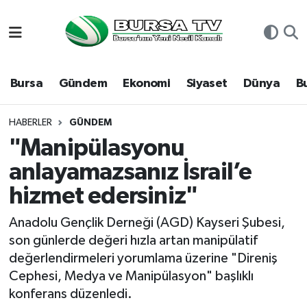
Asayiş
Nöbetçi Eczaneler
Bursa
Gündem
Ekonomi
Siyaset
Dünya
B
Bursa
Hava Durumu
Dünya
Namaz Vakitleri
HABERLER
GÜNDEM
"Manipülasyonu
Eğitim
Trafik Durumu
anlayamazsanız İsrail’e
hizmet edersiniz"
Ekonomi
Süper Lig Puan Durumu ve Fikstür
Anadolu Gençlik Derneği (AGD) Kayseri Şubesi,
Genel
Tüm Manşetler
son günlerde değeri hızla artan manipülatif
değerlendirmeleri yorumlama üzerine "Direniş
Gündem
Son Dakika Haberleri
Cephesi, Medya ve Manipülasyon" başlıklı
konferans düzenledi.
Magazin
Haber Arşivi