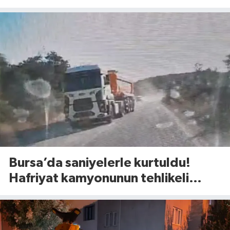
vuruldu
Bursa’da saniyelerle kurtuldu!
Hafriyat kamyonunun tehlikeli
manevrası şoke etti