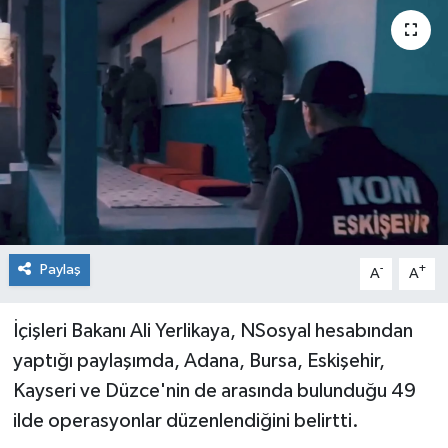
Sağlık
Siyaset
Spor
Teknoloji
Türkiye
Paylaş
-
+
A
A
İçişleri Bakanı Ali Yerlikaya, NSosyal hesabından
yaptığı paylaşımda, Adana, Bursa, Eskişehir,
Kayseri ve Düzce'nin de arasında bulunduğu 49
ilde operasyonlar düzenlendiğini belirtti.