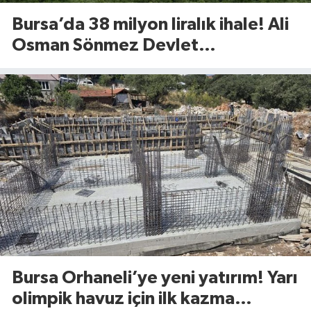
Bursa’da 38 milyon liralık ihale! Ali
Osman Sönmez Devlet
Hastanesi’nde 913 metrekarelik
alan kiraya verilecek
Bursa Orhaneli’ye yeni yatırım! Yarı
olimpik havuz için ilk kazma