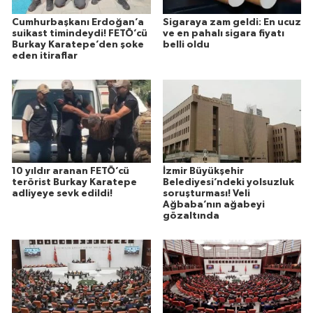
Cumhurbaşkanı Erdoğan’a
Sigaraya zam geldi: En ucuz
suikast timindeydi! FETÖ’cü
ve en pahalı sigara fiyatı
Burkay Karatepe’den şoke
belli oldu
eden itiraflar
10 yıldır aranan FETÖ’cü
İzmir Büyükşehir
terörist Burkay Karatepe
Belediyesi’ndeki yolsuzluk
adliyeye sevk edildi!
soruşturması! Veli
Ağbaba’nın ağabeyi
gözaltında