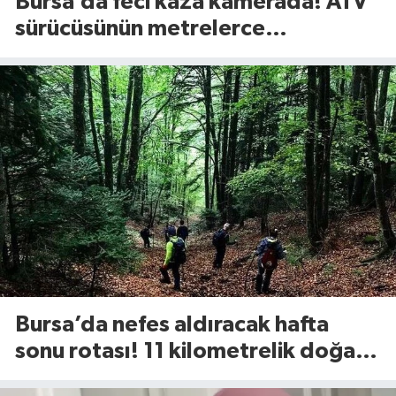
Bursa’da feci kaza kamerada! ATV
sürücüsünün metrelerce
savrulduğu anlar ortaya çıktı
Bursa’da nefes aldıracak hafta
sonu rotası! 11 kilometrelik doğa
yürüyüşü geliyor