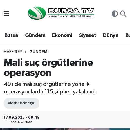
Asayiş
Nöbetçi Eczaneler
Bursa
Gündem
Ekonomi
Siyaset
Dünya
B
Bursa
Hava Durumu
Dünya
Namaz Vakitleri
HABERLER
GÜNDEM
Mali suç örgütlerine
Eğitim
Trafik Durumu
operasyon
Ekonomi
Süper Lig Puan Durumu ve Fikstür
49 ilde mali suç örgütlerine yönelik
operasyonlarda 115 şüpheli yakalandı.
Genel
Tüm Manşetler
#Içişleri bakanlığı
Gündem
Son Dakika Haberleri
17.09.2025 - 09:49
YAYINLANMA
Magazin
Haber Arşivi