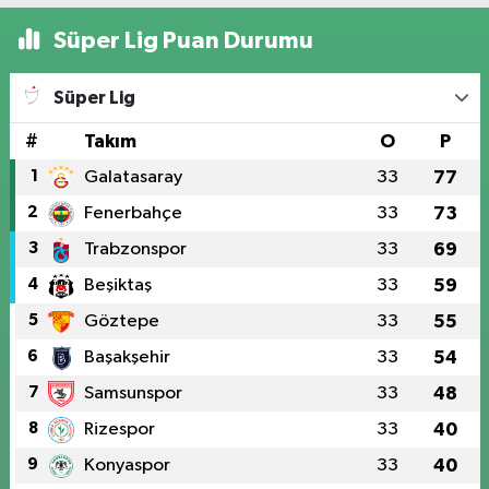
Süper Lig Puan Durumu
Süper Lig
#
Takım
O
P
1
Galatasaray
33
77
2
Fenerbahçe
33
73
3
Trabzonspor
33
69
4
Beşiktaş
33
59
5
Göztepe
33
55
6
Başakşehir
33
54
7
Samsunspor
33
48
8
Rizespor
33
40
9
Konyaspor
33
40