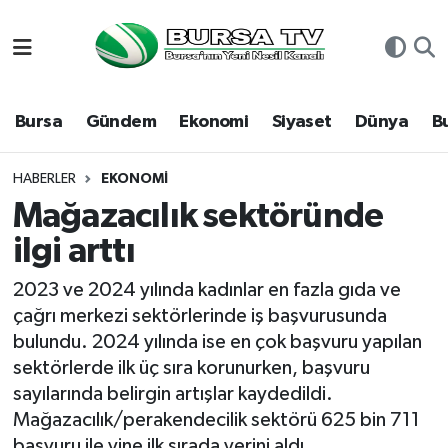
Asayiş
Nöbetçi Eczaneler
Bursa
Gündem
Ekonomi
Siyaset
Dünya
B
Bursa
Hava Durumu
Dünya
Namaz Vakitleri
HABERLER
EKONOMI
Mağazacılık sektöründe
Eğitim
Trafik Durumu
ilgi arttı
Ekonomi
Süper Lig Puan Durumu ve Fikstür
2023 ve 2024 yılında kadınlar en fazla gıda ve
çağrı merkezi sektörlerinde iş başvurusunda
Genel
Tüm Manşetler
bulundu. 2024 yılında ise en çok başvuru yapılan
sektörlerde ilk üç sıra korunurken, başvuru
Gündem
Son Dakika Haberleri
sayılarında belirgin artışlar kaydedildi.
Mağazacılık/perakendecilik sektörü 625 bin 711
Magazin
Haber Arşivi
başvuru ile yine ilk sırada yerini aldı.