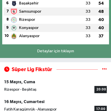
6
Başakşehir
33
54
7
Samsunspor
33
48
8
Rizespor
33
40
9
Konyaspor
33
40
10
Alanyaspor
33
37
Detaylar için tıklayın
Süper Lig Fikstür
15 Mayıs, Cuma
Rizespor - Beşiktaş
20:00
16 Mayıs, Cumartesi
Fatih Karagümrük - Alanyaspor
17:00