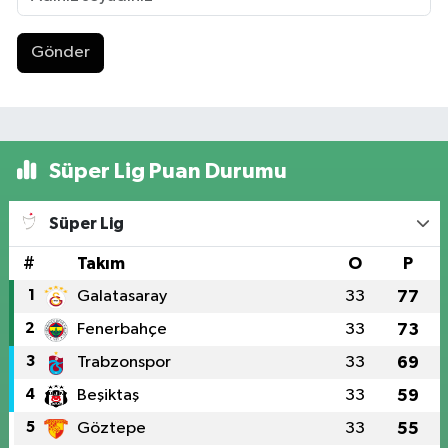
Gönder
Süper Lig Puan Durumu
Süper Lig
#
Takım
O
P
1
Galatasaray
33
77
2
Fenerbahçe
33
73
3
Trabzonspor
33
69
4
Beşiktaş
33
59
5
Göztepe
33
55