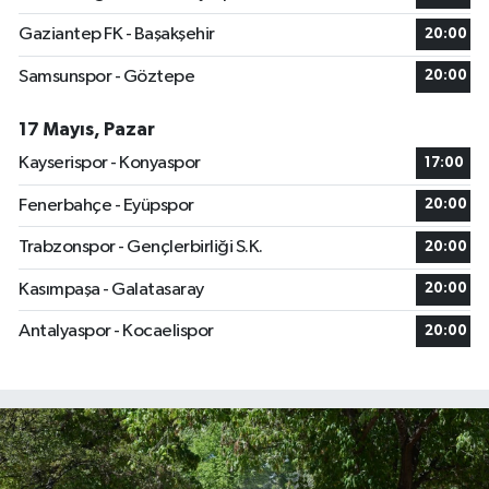
Gaziantep FK - Başakşehir
20:00
Samsunspor - Göztepe
20:00
17 Mayıs, Pazar
Kayserispor - Konyaspor
17:00
Fenerbahçe - Eyüpspor
20:00
Trabzonspor - Gençlerbirliği S.K.
20:00
Kasımpaşa - Galatasaray
20:00
Antalyaspor - Kocaelispor
20:00