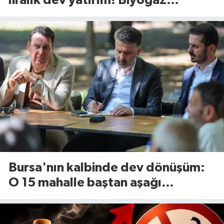
liralık dev yatırım! Biyogaz
tesisinde kapasite 545 tona
yükseliyor
Bursa'nın kalbinde dev dönüşüm:
O 15 mahalle baştan aşağı
yenileniyor!