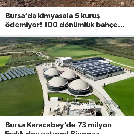
Bursa’da kimyasala 5 kuruş
ödemiyor! 100 dönümlük bahçede
uyguladığı yöntem dikkat çekti
Bursa Karacabey’de 73 milyon