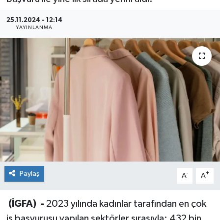
Sağlık
25.11.2024 - 12:14
YAYINLANMA
Siyaset
Spor
Teknoloji
Türkiye
Paylaş
-
+
A
A
(İGFA) -
2023 yılında kadınlar tarafından en çok
iş başvurusu yapılan sektörler sırasıyla; 432 bin