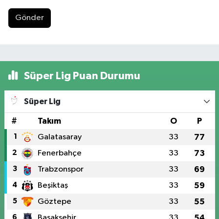
Gönder
Süper Lig Puan Durumu
Süper Lig
#
Takım
O
P
1
Galatasaray
33
77
2
Fenerbahçe
33
73
3
Trabzonspor
33
69
4
Beşiktaş
33
59
5
Göztepe
33
55
6
Başakşehir
33
54