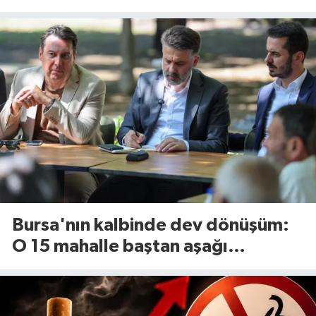
tesisinde kapasite 545 tona
yükseliyor
Bursa'nın kalbinde dev dönüşüm:
O 15 mahalle baştan aşağı
yenileniyor!