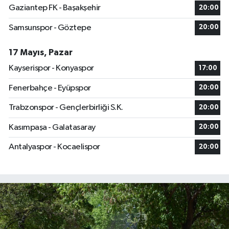
Gaziantep FK - Başakşehir
20:00
Samsunspor - Göztepe
20:00
17 Mayıs, Pazar
Kayserispor - Konyaspor
17:00
Fenerbahçe - Eyüpspor
20:00
Trabzonspor - Gençlerbirliği S.K.
20:00
Kasımpaşa - Galatasaray
20:00
Antalyaspor - Kocaelispor
20:00