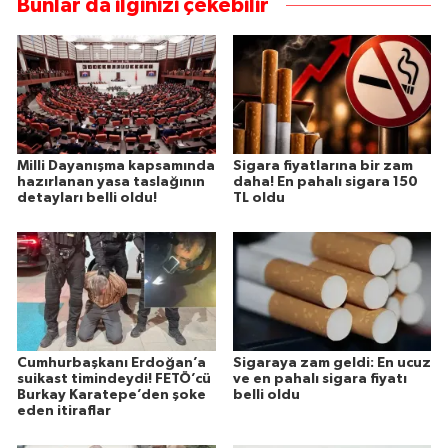
Bunlar da ilginizi çekebilir
Milli Dayanışma kapsamında
Sigara fiyatlarına bir zam
hazırlanan yasa taslağının
daha! En pahalı sigara 150
detayları belli oldu!
TL oldu
Cumhurbaşkanı Erdoğan’a
Sigaraya zam geldi: En ucuz
suikast timindeydi! FETÖ’cü
ve en pahalı sigara fiyatı
Burkay Karatepe’den şoke
belli oldu
eden itiraflar