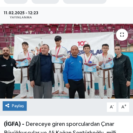
Sağlık
11.02.2025 - 12:23
YAYINLANMA
Siyaset
Spor
Teknoloji
Türkiye
Paylaş
-
+
A
A
(İGFA) -
Dereceye giren sporculardan Çınar
Büyükkuşçular ve Ali Kağan Şentürkoğlu, milli