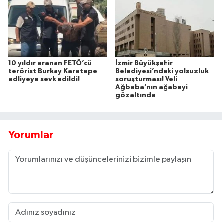
10 yıldır aranan FETÖ’cü
İzmir Büyükşehir
terörist Burkay Karatepe
Belediyesi’ndeki yolsuzluk
adliyeye sevk edildi!
soruşturması! Veli
Ağbaba’nın ağabeyi
gözaltında
Yorumlar