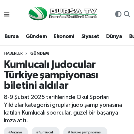
Asayiş
Nöbetçi Eczaneler
Bursa
Gündem
Ekonomi
Siyaset
Dünya
B
Bursa
Hava Durumu
Dünya
Namaz Vakitleri
HABERLER
GÜNDEM
Kumlucalı Judocular
Eğitim
Trafik Durumu
Türkiye şampiyonası
biletini aldılar
Ekonomi
Süper Lig Puan Durumu ve Fikstür
8-9 Şubat 2025 tarihlerinde Okul Sporları
Genel
Tüm Manşetler
Yıldızlar kategorisi gruplar judo şampiyonasına
katılan Kumlucalı sporcular, güzel bir başarıya
Gündem
Son Dakika Haberleri
imza attı.
Magazin
Haber Arşivi
#Antalya
#Kumlucalı
#Türkiye şampiyonası