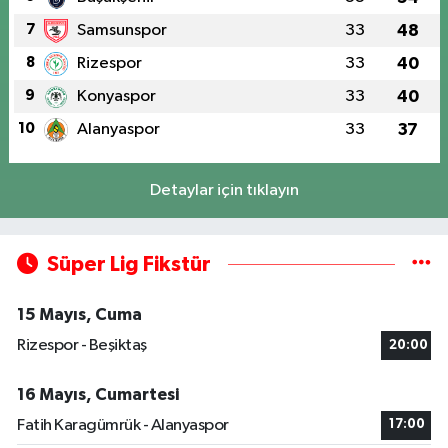
7
Samsunspor
33
48
8
Rizespor
33
40
9
Konyaspor
33
40
10
Alanyaspor
33
37
Detaylar için tıklayın
Süper Lig Fikstür
15 Mayıs, Cuma
Rizespor - Beşiktaş
20:00
16 Mayıs, Cumartesi
Fatih Karagümrük - Alanyaspor
17:00