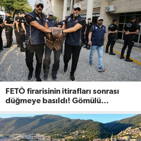
FETÖ firarisinin itirafları sonrası
düğmeye basıldı! Gömülü
mühimmat aranıyor