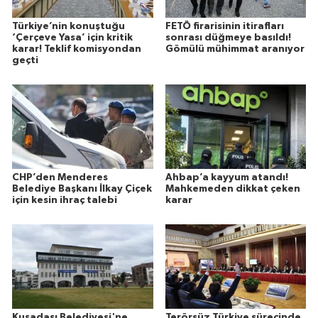
Türkiye’nin konuştuğu
FETÖ firarisinin itirafları
‘Çerçeve Yasa’ için kritik
sonrası düğmeye basıldı!
karar! Teklif komisyondan
Gömülü mühimmat aranıyor
geçti
CHP’den Menderes
Ahbap’a kayyum atandı!
Belediye Başkanı İlkay Çiçek
Mahkemeden dikkat çeken
için kesin ihraç talebi
karar
Kuşadası Belediyesi'ne
Terörsüz Türkiye sürecinde