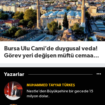
Bursa Ulu Cami’de duygusal veda!
Görev yeri değişen müftü cemaate
böyle seslendi
Yazarlar
MUHAMMED TAYYAR TÜRKEŞ
Nestle’den Büyükşehire bir gecede 15
milyon dolar..