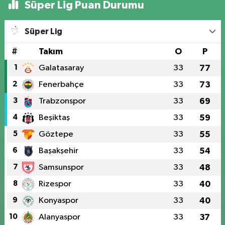
Süper Lig Puan Durumu
Süper Lig
#
Takım
O
P
1
Galatasaray
33
77
2
Fenerbahçe
33
73
3
Trabzonspor
33
69
4
Beşiktaş
33
59
5
Göztepe
33
55
6
Başakşehir
33
54
7
Samsunspor
33
48
8
Rizespor
33
40
9
Konyaspor
33
40
10
Alanyaspor
33
37