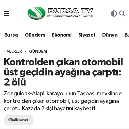
Asayiş
Nöbetçi Eczaneler
Bursa
Gündem
Ekonomi
Siyaset
Dünya
B
Bursa
Hava Durumu
Dünya
Namaz Vakitleri
HABERLER
GÜNDEM
Kontrolden çıkan otomobil
Eğitim
Trafik Durumu
üst geçidin ayağına çarptı:
2 ölü
Ekonomi
Süper Lig Puan Durumu ve Fikstür
Zonguldak-Alaplı karayolunun Taşbaşı mevkiinde
Genel
Tüm Manşetler
kontrolden çıkan otomobil, üst geçidin ayağına
çarptı. Kazada 2 kişi hayatını kaybetti.
Gündem
Son Dakika Haberleri
#Trafik kazası
Magazin
Haber Arşivi