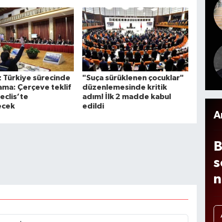
e
n
i
m
m
A
 Türkiye sürecinde
"Suça sürüklenen çocuklar"
o
şama: Çerçeve teklif
düzenlemesinde kritik
eclis’te
adım! İlk 2 madde kabul
2
ecek
edildi
A
B
s
n