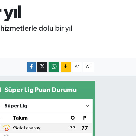
yıl
izmetlerle dolu bir yıl
.
-
+
A
A
Süper Lig Puan Durumu
Süper Lig
#
Takım
O
P
1
Galatasaray
33
77