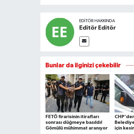
EDITÖR HAKKINDA
Editör Editör
Bunlar da ilginizi çekebilir
FETÖ firarisinin itirafları
CHP’de
sonrası düğmeye basıldı!
Belediye
Gömülü mühimmat aranıyor
için kesi