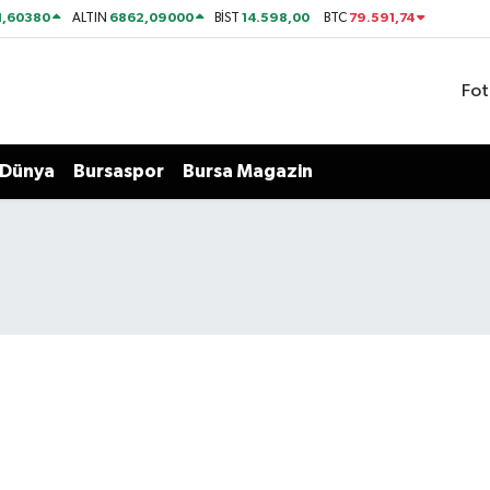
1,60380
6862,09000
14.598,00
79.591,74
ALTIN
BİST
BTC
Fot
Dünya
Bursaspor
Bursa Magazin