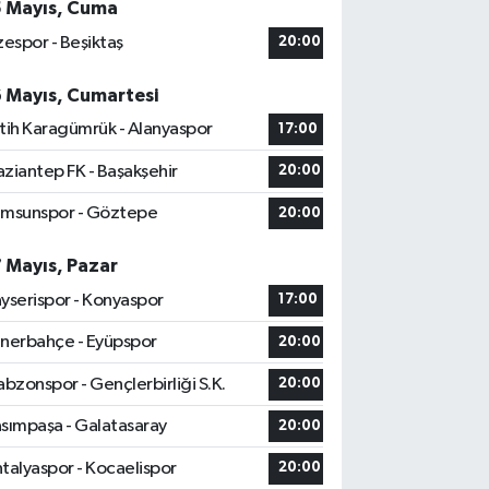
5 Mayıs, Cuma
zespor - Beşiktaş
20:00
6 Mayıs, Cumartesi
tih Karagümrük - Alanyaspor
17:00
ziantep FK - Başakşehir
20:00
msunspor - Göztepe
20:00
7 Mayıs, Pazar
yserispor - Konyaspor
17:00
nerbahçe - Eyüpspor
20:00
abzonspor - Gençlerbirliği S.K.
20:00
sımpaşa - Galatasaray
20:00
talyaspor - Kocaelispor
20:00