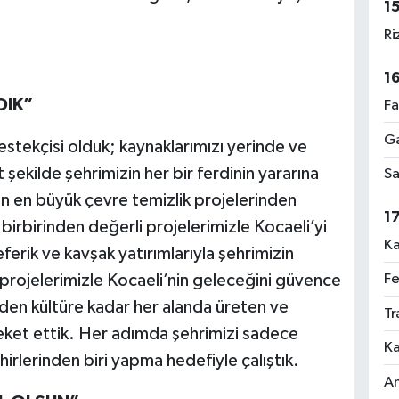
1
Ri
1
DIK”
Fa
Ga
tekçisi olduk; kaynaklarımızı yerinde ve
 şekilde şehrimizin her bir ferdinin yararına
Sa
n en büyük çevre temizlik projelerinden
1
 birbirinden değerli projelerimizle Kocaeli’yi
Ka
ferik ve kavşak yatırımlarıyla şehrimizin
Fe
 projelerimizle Kocaeli’nin geleceğini güvence
mden kültüre kadar her alanda üreten ve
Tr
eket ettik. Her adımda şehrimizi sadece
Ka
hirlerinden biri yapma hedefiyle çalıştık.
An