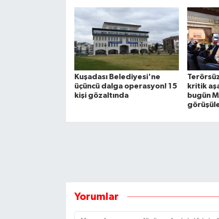
Kuşadası Belediyesi'ne
Terörsüz
üçüncü dalga operasyon! 15
kritik a
kişi gözaltında
bugün M
görüşül
Yorumlar