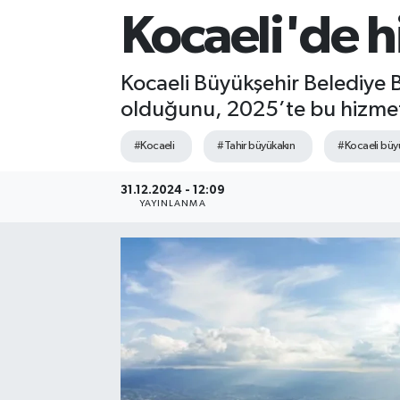
Kocaeli'de hi
Sağlık
Siyaset
Kocaeli Büyükşehir Belediye B
olduğunu, 2025’te bu hizmetl
Spor
#Kocaeli
#Tahir büyükakın
#Kocaeli büy
Teknoloji
31.12.2024 - 12:09
YAYINLANMA
Türkiye