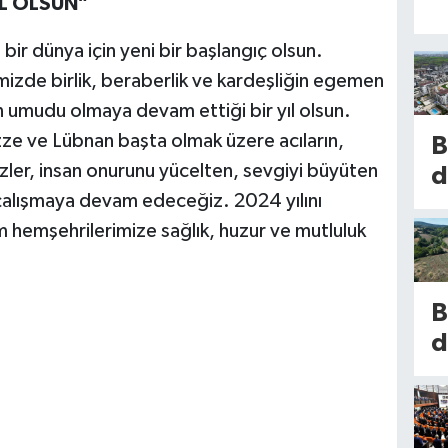
IL OLSUN”
bir dünya için yeni bir başlangıç olsun.
izde birlik, beraberlik ve kardeşliğin egemen
 umudu olmaya devam ettiği bir yıl olsun.
azze ve Lübnan başta olmak üzere acıların,
B
Bizler, insan onurunu yücelten, sevgiyi büyüten
d
 çalışmaya devam edeceğiz. 2024 yılını
m
üm hemşehrilerimize sağlık, huzur ve mutluluk
l
b
k
B
K
d
h
u
b
n
1
d