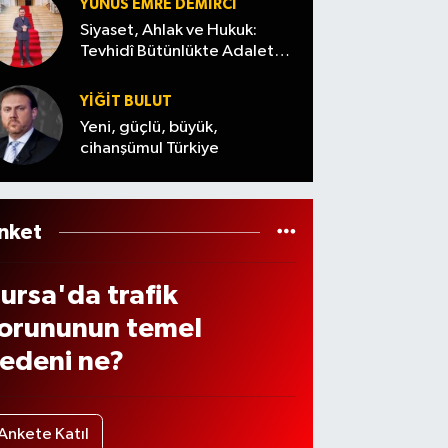
dildi
Ağust
YUNUS EMRE DEMIRCI
de
os
Siyaset, Ahlak ve Hukuk:
ndiri
Tevhidî Bütünlükte Adalet
Cuma)
Denemesi
 var
YİĞİT BULUT
ı? (7
Yeni, güçlü, büyük,
ğust
cihanşümul Türkiye
s
026
nket
ursa'da trafik
orununun temel
edeni ne?
Ankete Katıl