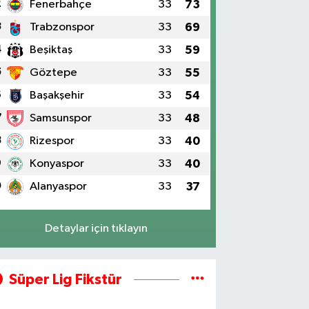
2
Fenerbahçe
33
73
3
Trabzonspor
33
69
4
Beşiktaş
33
59
5
Göztepe
33
55
6
Başakşehir
33
54
7
Samsunspor
33
48
8
Rizespor
33
40
9
Konyaspor
33
40
0
Alanyaspor
33
37
Detaylar için tıklayın
Süper Lig Fikstür