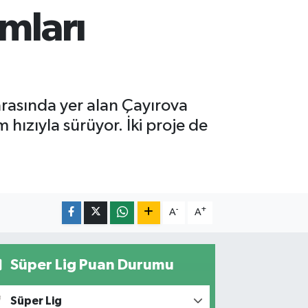
ımları
arasında yer alan Çayırova
 hızıyla sürüyor. İki proje de
-
+
A
A
Süper Lig Puan Durumu
Süper Lig