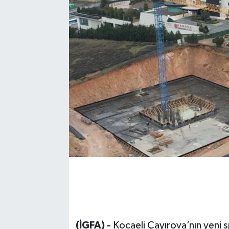
(İGFA) -
Kocaeli Çayırova’nın yeni 