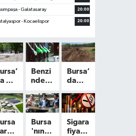
sımpaşa - Galatasaray
20:00
talyaspor - Kocaelispor
20:00
ursa’
Benzi
Bursa’
a 9
nde
da
in
4,35
kimya
500
TL’lik
sala 5
etre
indiri
kuruş
areli
m
ödem
ursa
Bursa
Sigara
bekle
iyor!
arac
'nın
fiyatl
üyük
ntisi!
100