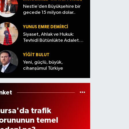
n acı
Ağust
uçuru
ona
si! 6
Nestle’den Büyükşehire bir
aber
os
ma
ükse
gecede 15 milyon dolar..
ğust
eldi
2026)
yuvarl
iyor
s’ta
andıla
YUNUS EMRE DEMIRCI
lektr
r
Siyaset, Ahlak ve Hukuk:
kler
Tevhidî Bütünlükte Adalet
Denemesi
e
YİĞİT BULUT
ama
Yeni, güçlü, büyük,
cihanşümul Türkiye
elec
k?
nket
ursa'da trafik
orununun temel