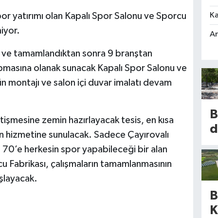
Ka
por yatırımı olan Kapalı Spor Salonu ve Sporcu
iyor.
An
k ve tamamlandıktan sonra 9 branştan
masına olanak sunacak Kapalı Spor Salonu ve
n montajı ve salon içi duvar imalatı devam
B
tişmesine zemin hazırlayacak tesis, en kısa
d
n hizmetine sunulacak. Sadece Çayırovalı
b
n 70’e herkesin spor yapabileceği bir alan
cu Fabrikası, çalışmaların tamamlanmasının
m
şlayacak.
k
B
k
K
b