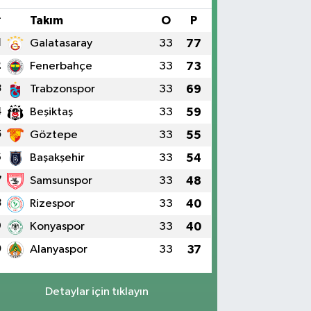
#
Takım
O
P
1
Galatasaray
33
77
2
Fenerbahçe
33
73
3
Trabzonspor
33
69
4
Beşiktaş
33
59
5
Göztepe
33
55
6
Başakşehir
33
54
7
Samsunspor
33
48
8
Rizespor
33
40
9
Konyaspor
33
40
0
Alanyaspor
33
37
Detaylar için tıklayın