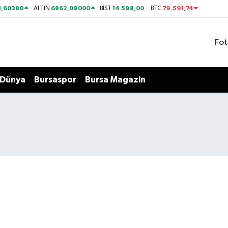
1,60380
6862,09000
14.598,00
79.591,74
ALTIN
BİST
BTC
Fot
Dünya
Bursaspor
Bursa Magazin