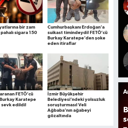
e
t
i
h
y
A
g
l
o
iyatlarına bir zam
Cumhurbaşkanı Erdoğan’a
e
 pahalı sigara 150
suikast timindeydi! FETÖ’cü
Burkay Karatepe’den şoke
i
eden itiraflar
n
z
n
g
e
A
r aranan FETÖ’cü
İzmir Büyükşehir
 Burkay Karatepe
Belediyesi’ndeki yolsuzluk
 sevk edildi!
soruşturması! Veli
B
Ağbaba’nın ağabeyi
gözaltında
s