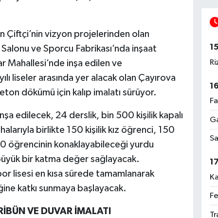
Çiftçi’nin vizyon projelerinden olan
1
r Salonu ve Sporcu Fabrikası’nda inşaat
Ri
r Mahallesi’nde inşa edilen ve
lı liseler arasında yer alacak olan Çayırova
1
ton dökümü için kalıp imalatı sürüyor.
Fa
nşa edilecek, 24 derslik, bin 500 kişilik kapalı
Ga
larıyla birlikte 150 kişilik kız öğrenci, 150
Sa
00 öğrencinin konaklayabileceği yurdu
 büyük bir katma değer sağlayacak.
1
por lisesi en kısa sürede tamamlanarak
Ka
ğine katkı sunmaya başlayacak.
Fe
İBÜN VE DUVAR İMALATI
Tr