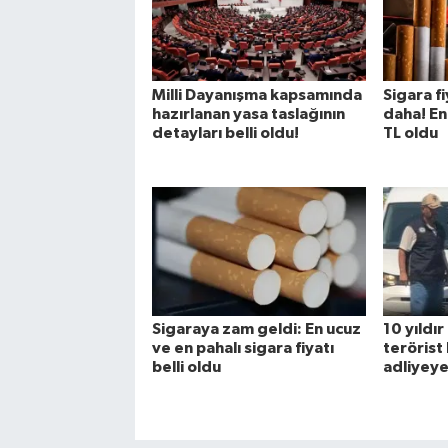
Milli Dayanışma kapsamında
Sigara f
hazırlanan yasa taslağının
daha! En
detayları belli oldu!
TL oldu
Sigaraya zam geldi: En ucuz
10 yıldı
ve en pahalı sigara fiyatı
terörist
belli oldu
adliyeye