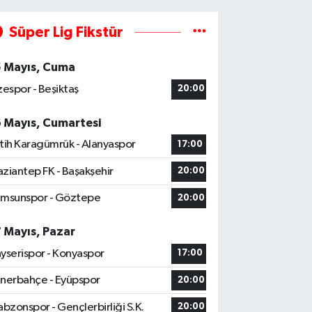
Süper Lig Fikstür
5 Mayıs, Cuma
zespor - Beşiktaş
20:00
6 Mayıs, Cumartesi
tih Karagümrük - Alanyaspor
17:00
ziantep FK - Başakşehir
20:00
msunspor - Göztepe
20:00
7 Mayıs, Pazar
yserispor - Konyaspor
17:00
nerbahçe - Eyüpspor
20:00
abzonspor - Gençlerbirliği S.K.
20:00