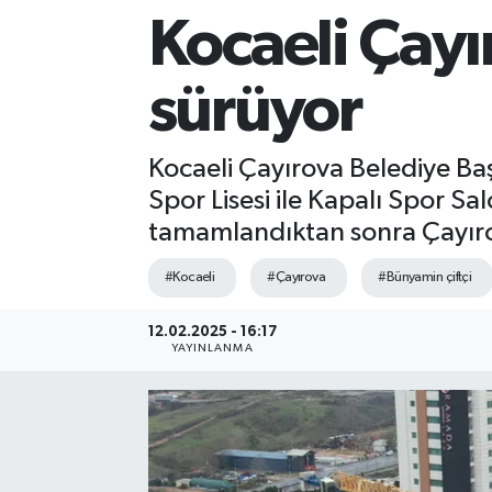
Kocaeli Çayı
Sağlık
sürüyor
Siyaset
Spor
Kocaeli Çayırova Belediye Baş
Spor Lisesi ile Kapalı Spor Sa
Teknoloji
tamamlandıktan sonra Çayırov
Türkiye
#Kocaeli
#Çayırova
#Bünyamin çiftçi
12.02.2025 - 16:17
YAYINLANMA