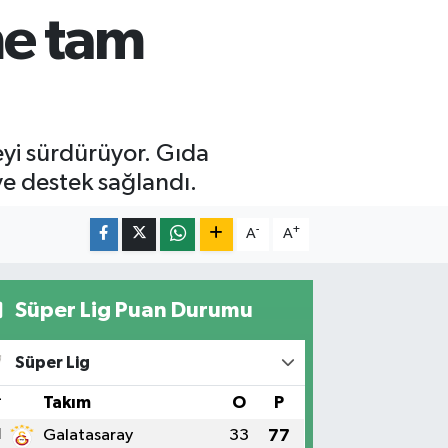
me tam
eyi sürdürüyor. Gıda
e destek sağlandı.
-
+
A
A
Süper Lig Puan Durumu
Süper Lig
#
Takım
O
P
1
Galatasaray
33
77