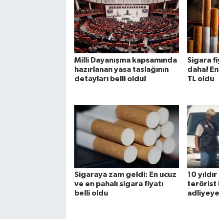
Milli Dayanışma kapsamında
Sigara f
hazırlanan yasa taslağının
daha! En
detayları belli oldu!
TL oldu
Sigaraya zam geldi: En ucuz
10 yıldı
ve en pahalı sigara fiyatı
terörist
belli oldu
adliyeye