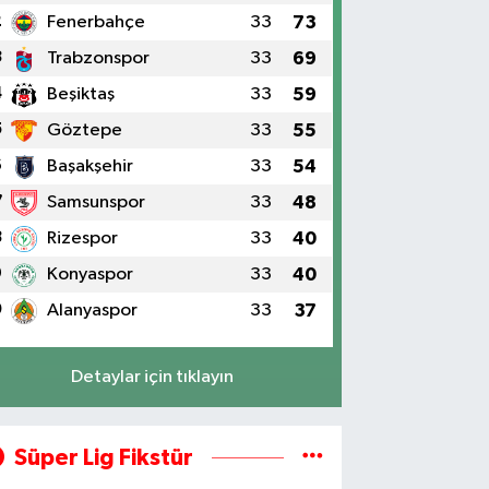
2
Fenerbahçe
33
73
3
Trabzonspor
33
69
4
Beşiktaş
33
59
5
Göztepe
33
55
6
Başakşehir
33
54
7
Samsunspor
33
48
8
Rizespor
33
40
9
Konyaspor
33
40
0
Alanyaspor
33
37
Detaylar için tıklayın
Süper Lig Fikstür