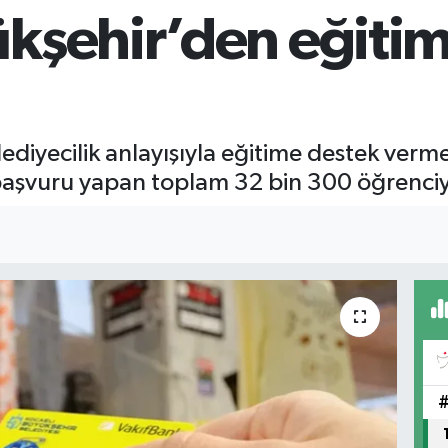
ükşehir’den eğiti
lediyecilik anlayışıyla eğitime destek verm
 başvuru yapan toplam 32 bin 300 öğrenciy