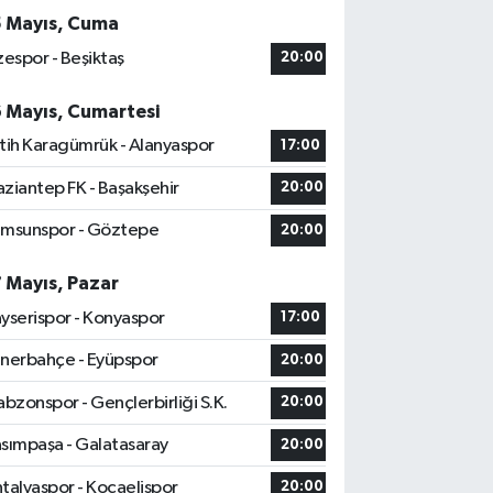
5 Mayıs, Cuma
zespor - Beşiktaş
20:00
6 Mayıs, Cumartesi
tih Karagümrük - Alanyaspor
17:00
ziantep FK - Başakşehir
20:00
msunspor - Göztepe
20:00
7 Mayıs, Pazar
yserispor - Konyaspor
17:00
nerbahçe - Eyüpspor
20:00
abzonspor - Gençlerbirliği S.K.
20:00
sımpaşa - Galatasaray
20:00
talyaspor - Kocaelispor
20:00