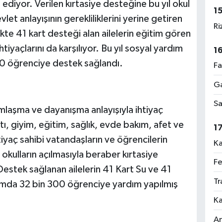
diyor. Verilen kırtasiye desteğine bu yıl okul
1
et anlayışının gerekliliklerini yerine getiren
Ri
likte 41 kart desteği alan ailelerin eğitim gören
htiyaçlarını da karşılıyor. Bu yıl sosyal yardım
1
00 öğrenciye destek sağlandı.
Fa
Ga
Sa
mlaşma ve dayanışma anlayışıyla ihtiyaç
rtı, giyim, eğitim, sağlık, evde bakım, afet ve
1
tiyaç sahibi vatandaşların ve öğrencilerin
Ka
okulların açılmasıyla beraber kırtasiye
Fe
estek sağlanan ailelerin 41 Kart Su ve 41
Tr
plamda 32 bin 300 öğrenciye yardım yapılmış
Ka
An