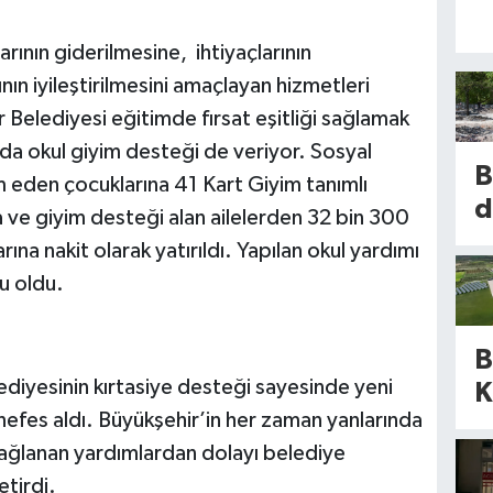
ının giderilmesine, ihtiyaçlarının
nın iyileştirilmesini amaçlayan hizmetleri
Belediyesi eğitimde fırsat eşitliği sağlamak
nda okul giyim desteği de veriyor. Sosyal
B
m eden çocuklarına 41 Kart Giyim tanımlı
d
da ve giyim desteği alan ailelerden 32 bin 300
b
na nakit olarak yatırıldı. Yapılan okul yardımı
yu oldu.
m
k
B
k
lediyesinin kırtasiye desteği sayesinde yeni
K
b
efes aldı. Büyükşehir’in her zaman yanlarında
a
d
ağlanan yardımlardan dolayı belediye
d
ü
etirdi.
m