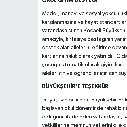
OKUL GİYİM DESTEĞİ
Maddi, manevi ve sosyal yoksunluklar
karşılanmasına ve hayat standartları
vatandaşa sunan Kocaeli Büyükşehir 
amacıyla, kırtasiye desteğinin yanı
destek alan ailelerin, eğitime deva
kartlarına nakit olarak yatırıldı. Gı
çocuğa otomatik olarak giyim kartları
aileler için ve öğrenciler için can su
BÜYÜKŞEHİR’E TEŞEKKÜR
İhtiyaç sahibi aileler, Büyükşehir Be
başlayan okul döneminde rahat bir n
olduğunu ifade eden vatandaşlar, s
yetkililerine memnuniyetlerini dile g