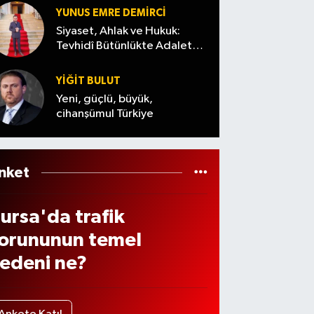
iyor
s’ta
andıla
YUNUS EMRE DEMIRCI
lektr
r
Siyaset, Ahlak ve Hukuk:
kler
Tevhidî Bütünlükte Adalet
Denemesi
e
YİĞİT BULUT
ama
Yeni, güçlü, büyük,
cihanşümul Türkiye
elec
k?
nket
ursa'da trafik
orununun temel
edeni ne?