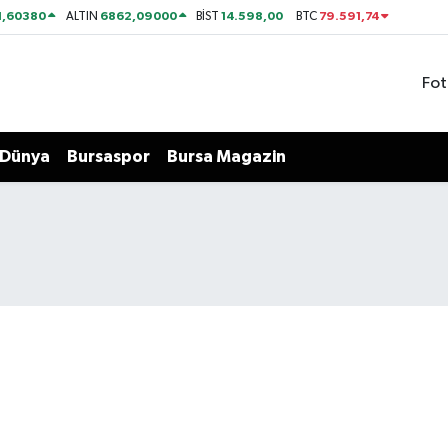
1,60380
6862,09000
14.598,00
79.591,74
ALTIN
BİST
BTC
Fot
Dünya
Bursaspor
Bursa Magazin