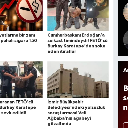
l
o
e
i
n
z
iyatlarına bir zam
Cumhurbaşkanı Erdoğan’a
 pahalı sigara 150
suikast timindeydi! FETÖ’cü
n
Burkay Karatepe’den şoke
eden itiraflar
g
e
A
B
s
r aranan FETÖ’cü
İzmir Büyükşehir
n
 Burkay Karatepe
Belediyesi’ndeki yolsuzluk
 sevk edildi!
soruşturması! Veli
Ağbaba’nın ağabeyi
gözaltında