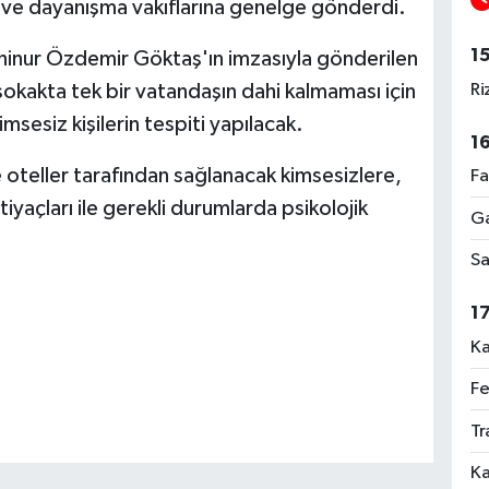
a ve dayanışma vakıflarına genelge gönderdi.
1
hinur Özdemir Göktaş'ın imzasıyla gönderilen
Ri
okakta tek bir vatandaşın dahi kalmaması için
imsesiz kişilerin tespiti yapılacak.
1
e oteller tarafından sağlanacak kimsesizlere,
Fa
tiyaçları ile gerekli durumlarda psikolojik
Ga
Sa
1
Ka
Fe
Tr
Ka