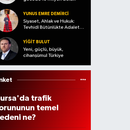
elerd
ı)
sı
elec
tavırl
YUNUS EMRE DEMIRCI
ular
k?
arı
Siyaset, Ahlak ve Hukuk:
esile
Tevhidî Bütünlükte Adalet
dikka
Denemesi
ek (6
t çekti
YİĞİT BULUT
ğust
Yeni, güçlü, büyük,
s
cihanşümul Türkiye
026)
nket
ursa'da trafik
orununun temel
edeni ne?