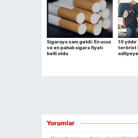
Sigaraya zam geldi: En ucuz
10 yıldı
ve en pahalı sigara fiyatı
terörist
belli oldu
adliyeye
Yorumlar