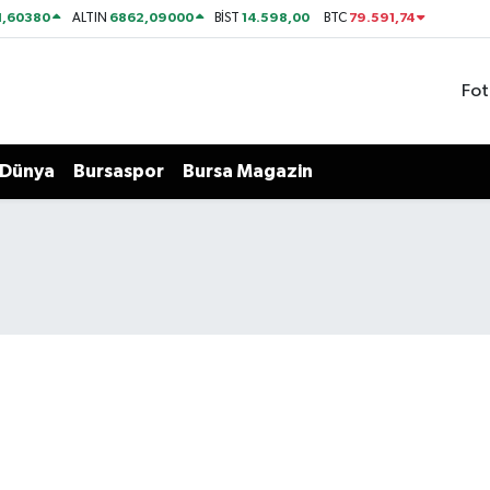
1,60380
6862,09000
14.598,00
79.591,74
ALTIN
BİST
BTC
Fot
Dünya
Bursaspor
Bursa Magazin