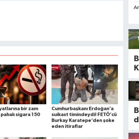
An
B
K
a
d
m
n
iyatlarına bir zam
Cumhurbaşkanı Erdoğan’a
B
l
 pahalı sigara 150
suikast timindeydi! FETÖ’cü
d
Burkay Karatepe’den şoke
d
eden itiraflar
y
y
b