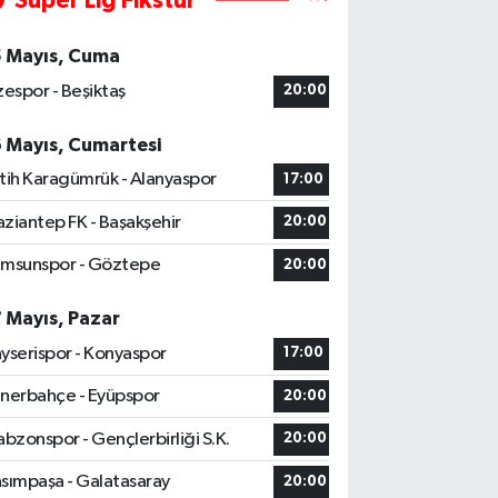
Süper Lig Fikstür
5 Mayıs, Cuma
zespor - Beşiktaş
20:00
6 Mayıs, Cumartesi
tih Karagümrük - Alanyaspor
17:00
ziantep FK - Başakşehir
20:00
msunspor - Göztepe
20:00
7 Mayıs, Pazar
yserispor - Konyaspor
17:00
nerbahçe - Eyüpspor
20:00
abzonspor - Gençlerbirliği S.K.
20:00
sımpaşa - Galatasaray
20:00