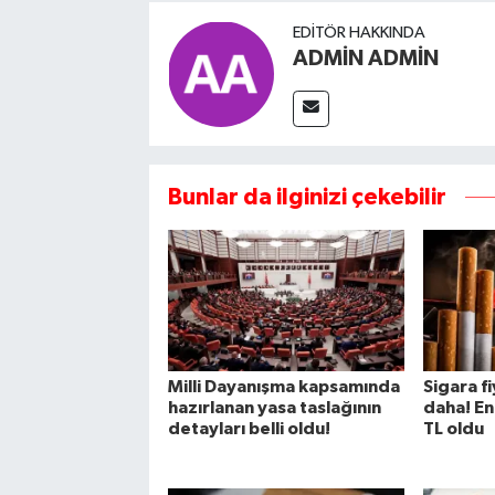
EDITÖR HAKKINDA
ADMİN ADMİN
Bunlar da ilginizi çekebilir
Milli Dayanışma kapsamında
Sigara f
hazırlanan yasa taslağının
daha! En
detayları belli oldu!
TL oldu