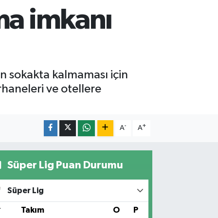
nma imkanı
in sokakta kalmaması için
rhaneleri ve otellere
-
+
A
A
Süper Lig Puan Durumu
Süper Lig
#
Takım
O
P