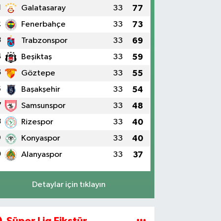
1
Galatasaray
33
77
2
Fenerbahçe
33
73
3
Trabzonspor
33
69
4
Beşiktaş
33
59
5
Göztepe
33
55
6
Başakşehir
33
54
7
Samsunspor
33
48
8
Rizespor
33
40
9
Konyaspor
33
40
0
Alanyaspor
33
37
Detaylar için tıklayın