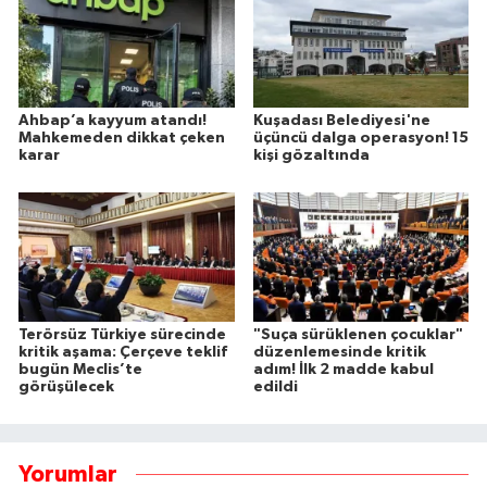
Ahbap’a kayyum atandı!
Kuşadası Belediyesi'ne
Mahkemeden dikkat çeken
üçüncü dalga operasyon! 15
karar
kişi gözaltında
Terörsüz Türkiye sürecinde
"Suça sürüklenen çocuklar"
kritik aşama: Çerçeve teklif
düzenlemesinde kritik
bugün Meclis’te
adım! İlk 2 madde kabul
görüşülecek
edildi
Yorumlar