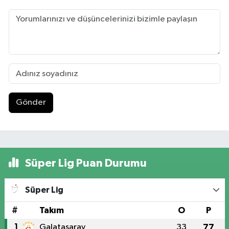
Gönder
Süper Lig Puan Durumu
Süper Lig
#
Takım
O
P
1
Galatasaray
33
77