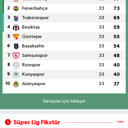
2
Fenerbahçe
33
73
3
Trabzonspor
33
69
4
Beşiktaş
33
59
5
Göztepe
33
55
6
Başakşehir
33
54
7
Samsunspor
33
48
8
Rizespor
33
40
9
Konyaspor
33
40
10
Alanyaspor
33
37
Detaylar için tıklayın
Süper Lig Fikstür