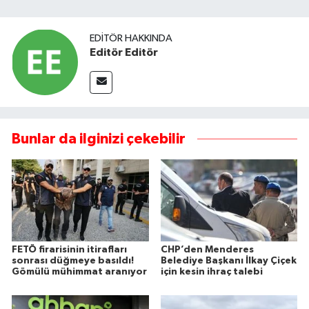
EDITÖR HAKKINDA
Editör Editör
Bunlar da ilginizi çekebilir
FETÖ firarisinin itirafları
CHP’den Menderes
sonrası düğmeye basıldı!
Belediye Başkanı İlkay Çiçek
Gömülü mühimmat aranıyor
için kesin ihraç talebi