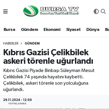
Asayiş
Nöbetçi Eczaneler
Bursa
Gündem
Ekonomi
Siyaset
Dünya
B
Bursa
Hava Durumu
Dünya
Namaz Vakitleri
HABERLER
GÜNDEM
Kıbrıs Gazisi Çelikbilek
Eğitim
Trafik Durumu
askeri törenle uğurlandı
Ekonomi
Süper Lig Puan Durumu ve Fikstür
Kıbrıs Gazisi Piyade Binbaşı Süleyman Mesut
Çelikbilek 74 yaşında hayatını kaybetti.
Genel
Tüm Manşetler
Çelikbilek, askeri törenle son yolculuğuna
uğurlandı.
Gündem
Son Dakika Haberleri
29.11.2024 - 12:00
YAYINLANMA
Magazin
Haber Arşivi