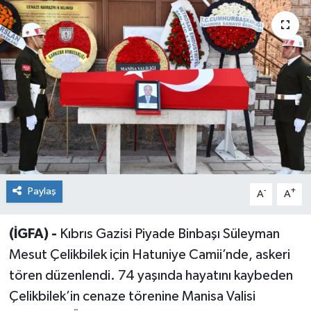
Sağlık
Siyaset
Spor
Teknoloji
Türkiye
Paylaş
-
+
A
A
(İGFA) -
Kıbrıs Gazisi Piyade Binbaşı Süleyman
Mesut Çelikbilek için Hatuniye Camii’nde, askeri
tören düzenlendi. 74 yaşında hayatını kaybeden
Çelikbilek’in cenaze törenine Manisa Valisi