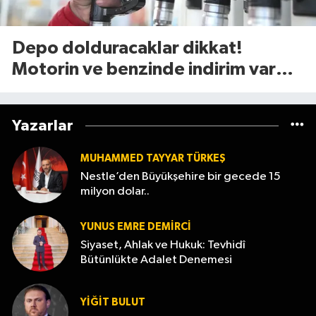
Depo dolduracaklar dikkat!
Motorin ve benzinde indirim var
mı? (7 Ağustos 2026
Yazarlar
MUHAMMED TAYYAR TÜRKEŞ
Nestle’den Büyükşehire bir gecede 15
milyon dolar..
YUNUS EMRE DEMIRCI
Siyaset, Ahlak ve Hukuk: Tevhidî
Bütünlükte Adalet Denemesi
YİĞİT BULUT