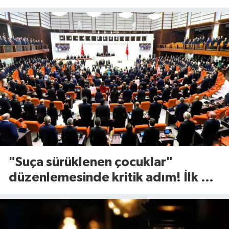
görücüye çıktı
"Suça sürüklenen çocuklar"
düzenlemesinde kritik adım! İlk 2
madde kabul edildi