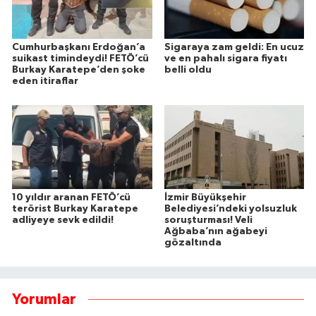
Cumhurbaşkanı Erdoğan’a
Sigaraya zam geldi: En ucuz
suikast timindeydi! FETÖ’cü
ve en pahalı sigara fiyatı
Burkay Karatepe’den şoke
belli oldu
eden itiraflar
10 yıldır aranan FETÖ’cü
İzmir Büyükşehir
terörist Burkay Karatepe
Belediyesi’ndeki yolsuzluk
adliyeye sevk edildi!
soruşturması! Veli
Ağbaba’nın ağabeyi
gözaltında
Yorumlar