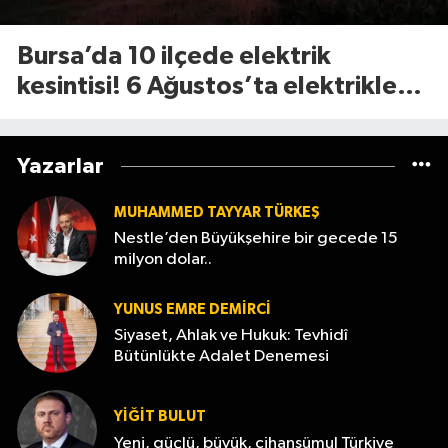
Bursa’da 10 ilçede elektrik
kesintisi! 6 Ağustos’ta elektrikler
ne zaman gelecek?
Yazarlar
MUHAMMED TAYYAR TÜRKEŞ
Nestle’den Büyükşehire bir gecede 15
milyon dolar..
YUNUS EMRE DEMIRCI
Siyaset, Ahlak ve Hukuk: Tevhidî
Bütünlükte Adalet Denemesi
YİĞİT BULUT
Yeni, güçlü, büyük, cihanşümul Türkiye