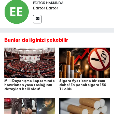
EDITÖR HAKKINDA
Editör Editör
Bunlar da ilginizi çekebilir
Milli Dayanışma kapsamında
Sigara fiyatlarına bir zam
hazırlanan yasa taslağının
daha! En pahalı sigara 150
detayları belli oldu!
TL oldu