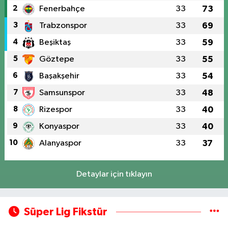
2
Fenerbahçe
33
73
3
Trabzonspor
33
69
4
Beşiktaş
33
59
5
Göztepe
33
55
6
Başakşehir
33
54
7
Samsunspor
33
48
8
Rizespor
33
40
9
Konyaspor
33
40
10
Alanyaspor
33
37
Detaylar için tıklayın
Süper Lig Fikstür