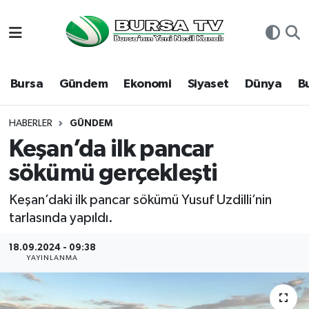
Asayiş
Nöbetçi Eczaneler
Bursa
Gündem
Ekonomi
Siyaset
Dünya
B
Bursa
Hava Durumu
Dünya
Namaz Vakitleri
HABERLER
GÜNDEM
Keşan’da ilk pancar
Eğitim
Trafik Durumu
sökümü gerçekleşti
Ekonomi
Süper Lig Puan Durumu ve Fikstür
Keşan’daki ilk pancar sökümü Yusuf Uzdilli’nin
tarlasında yapıldı.
Genel
Tüm Manşetler
18.09.2024 - 09:38
YAYINLANMA
Gündem
Son Dakika Haberleri
Magazin
Haber Arşivi