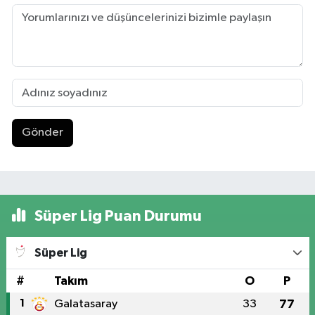
Gönder
Süper Lig Puan Durumu
Süper Lig
#
Takım
O
P
1
Galatasaray
33
77