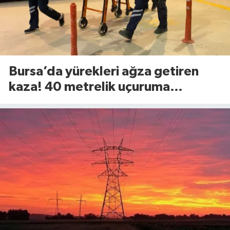
Bursa’da yürekleri ağza getiren
kaza! 40 metrelik uçuruma
yuvarlandılar