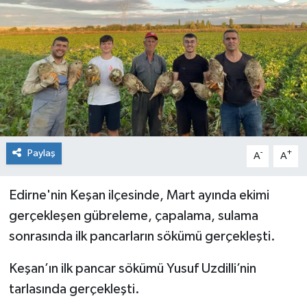
Sağlık
Siyaset
Spor
Teknoloji
Paylaş
-
+
A
A
Türkiye
Edirne'nin Keşan ilçesinde, Mart ayında ekimi
gerçekleşen gübreleme, çapalama, sulama
sonrasında ilk pancarların sökümü gerçekleşti.
Keşan’ın ilk pancar sökümü Yusuf Uzdilli’nin
tarlasında gerçekleşti.