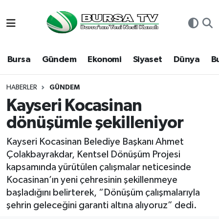
Asayiş
Nöbetçi Eczaneler
Bursa
Gündem
Ekonomi
Siyaset
Dünya
B
Bursa
Hava Durumu
Dünya
Namaz Vakitleri
HABERLER
GÜNDEM
Kayseri Kocasinan
Eğitim
Trafik Durumu
dönüşümle şekilleniyor
Ekonomi
Süper Lig Puan Durumu ve Fikstür
Kayseri Kocasinan Belediye Başkanı Ahmet
Çolakbayrakdar, Kentsel Dönüşüm Projesi
Genel
Tüm Manşetler
kapsamında yürütülen çalışmalar neticesinde
Kocasinan’ın yeni çehresinin şekillenmeye
Gündem
Son Dakika Haberleri
başladığını belirterek, “Dönüşüm çalışmalarıyla
şehrin geleceğini garanti altına alıyoruz” dedi.
Magazin
Haber Arşivi