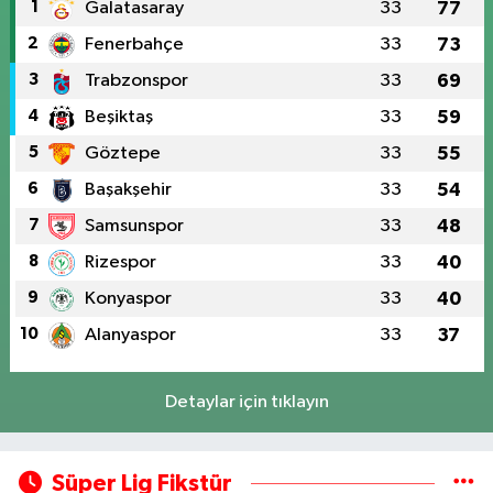
1
Galatasaray
33
77
2
Fenerbahçe
33
73
3
Trabzonspor
33
69
4
Beşiktaş
33
59
5
Göztepe
33
55
6
Başakşehir
33
54
7
Samsunspor
33
48
8
Rizespor
33
40
9
Konyaspor
33
40
10
Alanyaspor
33
37
Detaylar için tıklayın
Süper Lig Fikstür