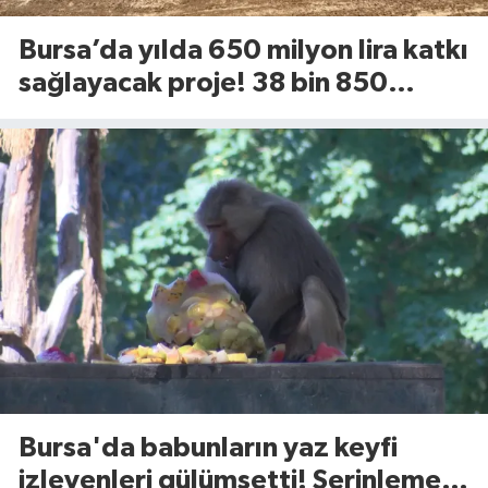
Bursa’da yılda 650 milyon lira katkı
sağlayacak proje! 38 bin 850
dekarlık alan için geri sayım başladı
Bursa'da babunların yaz keyfi
izleyenleri gülümsetti! Serinleme