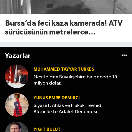
Bursa’da feci kaza kamerada! ATV
sürücüsünün metrelerce
savrulduğu anlar ortaya çıktı
Yazarlar
MUHAMMED TAYYAR TÜRKEŞ
Nestle’den Büyükşehire bir gecede 15
milyon dolar..
YUNUS EMRE DEMIRCI
Siyaset, Ahlak ve Hukuk: Tevhidî
Bütünlükte Adalet Denemesi
YİĞİT BULUT