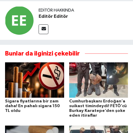
EDITÖR HAKKINDA
Editör Editör
Bunlar da ilginizi çekebilir
Sigara fiyatlarına bir zam
Cumhurbaşkanı Erdoğan’a
daha! En pahalı sigara 150
suikast timindeydi! FETÖ’cü
TL oldu
Burkay Karatepe’den şoke
eden itiraflar