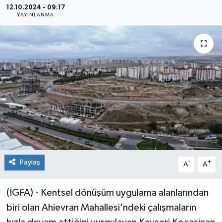
12.10.2024 - 09:17
YAYINLANMA
Sağlık
Siyaset
Spor
Teknoloji
Türkiye
Paylaş
-
+
A
A
(İGFA) - Kentsel dönüşüm uygulama alanlarından
biri olan Ahievran Mahallesi'ndeki çalışmaların