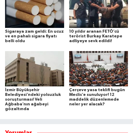
Sigaraya zam geldi: En ucuz
10 yıldır aranan FETÖ’cü
ve en pahalı sigara fiyatı
terörist Burkay Karatepe
belli oldu
adliyeye sevk edildi!
İzmir Büyükşehir
Çerçeve yasa teklifi bugün
Belediyesi’ndeki yolsuzluk
Meclis’e sunuluyor! 12
soruşturması! Veli
maddelik düzenlemede
Ağbaba’nın ağabeyi
neler yer alacak?
gözaltında
Yorumlar