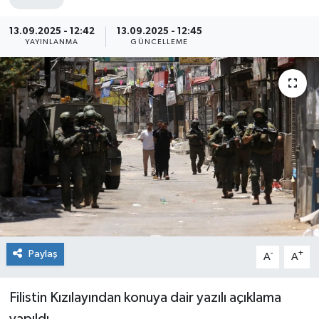
Sağlık
13.09.2025 - 12:42
13.09.2025 - 12:45
YAYINLANMA
GÜNCELLEME
Siyaset
Spor
Teknoloji
Türkiye
Paylaş
-
+
A
A
Filistin Kızılayından konuya dair yazılı açıklama
yapıldı.