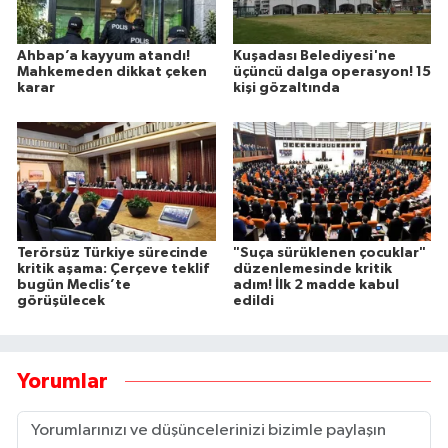
Ahbap’a kayyum atandı!
Kuşadası Belediyesi'ne
Mahkemeden dikkat çeken
üçüncü dalga operasyon! 15
karar
kişi gözaltında
Terörsüz Türkiye sürecinde
"Suça sürüklenen çocuklar"
kritik aşama: Çerçeve teklif
düzenlemesinde kritik
bugün Meclis’te
adım! İlk 2 madde kabul
görüşülecek
edildi
Yorumlar