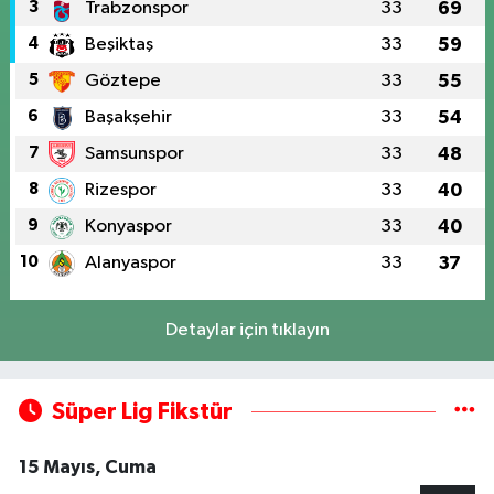
3
Trabzonspor
33
69
4
Beşiktaş
33
59
5
Göztepe
33
55
6
Başakşehir
33
54
7
Samsunspor
33
48
8
Rizespor
33
40
9
Konyaspor
33
40
10
Alanyaspor
33
37
Detaylar için tıklayın
Süper Lig Fikstür
15 Mayıs, Cuma