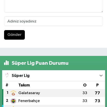
Gönder
Süper Lig Puan Durumu
Süper Lig
#
Takım
O
P
1
Galatasaray
33
77
2
Fenerbahçe
33
73