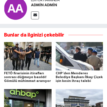
EDITÖR HAKKINDA
ADMİN ADMİN
Bunlar da ilginizi çekebilir
FETÖ firarisinin itirafları
CHP’den Menderes
sonrası düğmeye basıldı!
Belediye Başkanı İlkay Çiçek
Gömülü mühimmat aranıyor
için kesin ihraç talebi