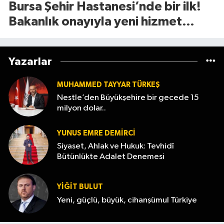
Bursa Şehir Hastanesi’nde bir ilk!
Bakanlık onayıyla yeni hizmet
başladı
Yazarlar
MUHAMMED TAYYAR TÜRKEŞ
Nestle’den Büyükşehire bir gecede 15
milyon dolar..
YUNUS EMRE DEMIRCI
Siyaset, Ahlak ve Hukuk: Tevhidî
Bütünlükte Adalet Denemesi
YİĞİT BULUT
Yeni, güçlü, büyük, cihanşümul Türkiye