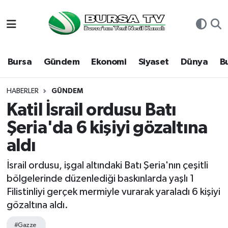
Asayiş
Nöbetçi Eczaneler
Bursa
Gündem
Ekonomi
Siyaset
Dünya
B
Bursa
Hava Durumu
Dünya
Namaz Vakitleri
HABERLER
GÜNDEM
Katil İsrail ordusu Batı
Eğitim
Trafik Durumu
Şeria'da 6 kişiyi gözaltına
aldı
Ekonomi
Süper Lig Puan Durumu ve Fikstür
İsrail ordusu, işgal altındaki Batı Şeria'nın çeşitli
Genel
Tüm Manşetler
bölgelerinde düzenlediği baskınlarda yaşlı 1
Filistinliyi gerçek mermiyle vurarak yaraladı 6 kişiyi
Gündem
Son Dakika Haberleri
gözaltına aldı.
Magazin
Haber Arşivi
#Gazze