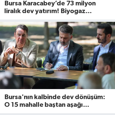
Bursa Karacabey’de 73 milyon
liralık dev yatırım! Biyogaz
tesisinde kapasite 545 tona
yükseliyor
Bursa'nın kalbinde dev dönüşüm:
O 15 mahalle baştan aşağı
yenileniyor!