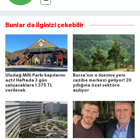
Bunlar da ilginizi çekebilir
Uludağ Milli Parkı kapılarını
Bursa’nın o ilçesine yeni
açtı! Haftada 3 gün
cazibe merkezi geliyor! 20
çalışacaklara 1.375 TL
yıllığına özel sektöre
verilecek
açılıyor