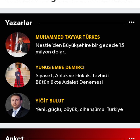
ne zaman gelecek?
Yazarlar
MUHAMMED TAYYAR TÜRKEŞ
Nestle’den Büyükşehire bir gecede 15
milyon dolar..
YUNUS EMRE DEMIRCI
Siyaset, Ahlak ve Hukuk: Tevhidî
Bütünlükte Adalet Denemesi
YİĞİT BULUT
Yeni, güçlü, büyük, cihanşümul Türkiye
Anket