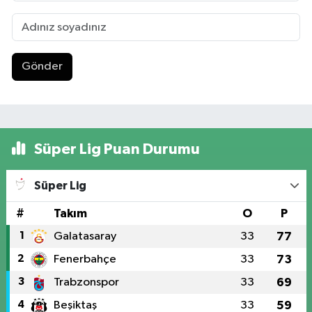
Gönder
Süper Lig Puan Durumu
Süper Lig
#
Takım
O
P
1
Galatasaray
33
77
2
Fenerbahçe
33
73
3
Trabzonspor
33
69
4
Beşiktaş
33
59