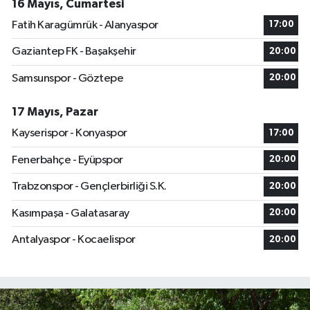
16 Mayıs, Cumartesi
Fatih Karagümrük - Alanyaspor
17:00
Gaziantep FK - Başakşehir
20:00
Samsunspor - Göztepe
20:00
17 Mayıs, Pazar
Kayserispor - Konyaspor
17:00
Fenerbahçe - Eyüpspor
20:00
Trabzonspor - Gençlerbirliği S.K.
20:00
Kasımpaşa - Galatasaray
20:00
Antalyaspor - Kocaelispor
20:00