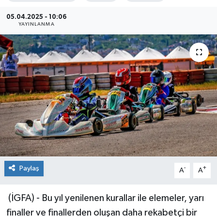
Sağlık
05.04.2025 - 10:06
YAYINLANMA
Siyaset
Spor
Teknoloji
Türkiye
Paylaş
-
+
A
A
(İGFA) - Bu yıl yenilenen kurallar ile elemeler, yarı
finaller ve finallerden oluşan daha rekabetçi bir