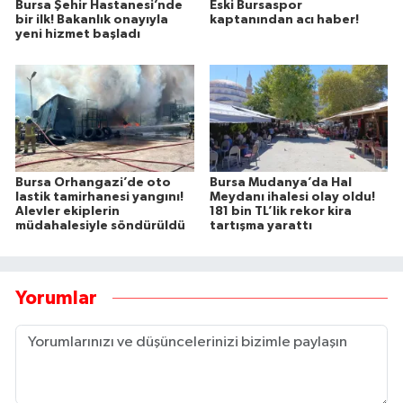
Bursa Şehir Hastanesi’nde
Eski Bursaspor
bir ilk! Bakanlık onayıyla
kaptanından acı haber!
yeni hizmet başladı
Bursa Orhangazi’de oto
Bursa Mudanya’da Hal
lastik tamirhanesi yangını!
Meydanı ihalesi olay oldu!
Alevler ekiplerin
181 bin TL’lik rekor kira
müdahalesiyle söndürüldü
tartışma yarattı
Yorumlar