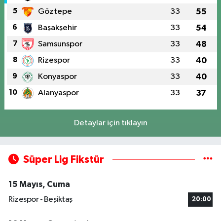
5
Göztepe
33
55
6
Başakşehir
33
54
7
Samsunspor
33
48
8
Rizespor
33
40
9
Konyaspor
33
40
10
Alanyaspor
33
37
Detaylar için tıklayın
Süper Lig Fikstür
15 Mayıs, Cuma
Rizespor - Beşiktaş
20:00