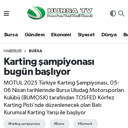
Asayiş
Nöbetçi Eczaneler
Bursa
Gündem
Ekonomi
Siyaset
Dünya
B
Bursa
Hava Durumu
Dünya
Namaz Vakitleri
HABERLER
BURSA
Karting şampiyonası
Eğitim
Trafik Durumu
bugün başlıyor
Ekonomi
Süper Lig Puan Durumu ve Fikstür
MOTUL 2025 Türkiye Karting Şampiyonası, 05-
06 Nisan tarihlerinde Bursa Uludağ Motorsporları
Genel
Tüm Manşetler
Kulübü (BUMOSK) tarafından TOSFED Körfez
Karting Pisti’nde düzenlenecek olan Batı
Gündem
Son Dakika Haberleri
Kurumsal Karting Yarışı ile başlıyor
Magazin
Haber Arşivi
#Karting şampiyonası
#Bursa
#Bumosk